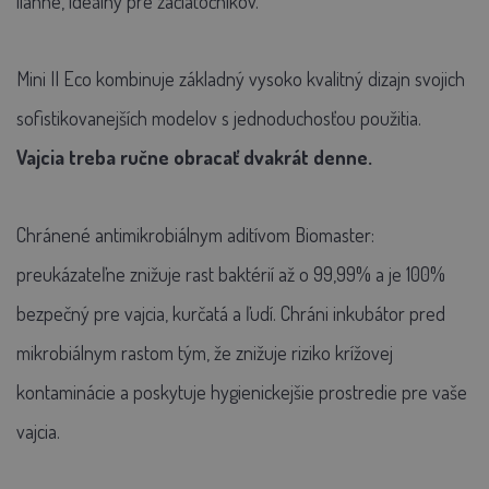
liahne, ideálny pre začiatočníkov.
Mini II Eco kombinuje základný vysoko kvalitný dizajn svojich
sofistikovanejších modelov s jednoduchosťou použitia.
Vajcia treba ručne obracať dvakrát denne.
Chránené antimikrobiálnym aditívom Biomaster:
preukázateľne znižuje rast baktérií až o 99,99% a je 100%
bezpečný pre vajcia, kurčatá a ľudí. Chráni inkubátor pred
mikrobiálnym rastom tým, že znižuje riziko krížovej
kontaminácie a poskytuje hygienickejšie prostredie pre vaše
vajcia.