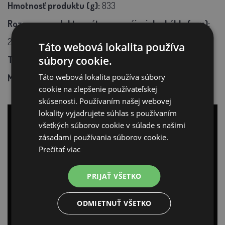
Hmotnosť produktu (g):
833
Rozmery produktu vrátane napájacieho kábla (mm):
245 x 244 x 165
Táto webová lokalita používa
súbory cookie.
Typická spotreba energie (W):
12 W
Táto webová lokalita používa súbory
Maximálna spotreba energie (W):
20 W
cookie na zlepšenie používateľskej
skúsenosti. Používaním našej webovej
lokality vyjadrujete súhlas s používaním
všetkých súborov cookie v súlade s našimi
zásadami používania súborov cookie.
Prečítať viac
PRIJAŤ VŠETKO
ODMIETNUŤ VŠETKO