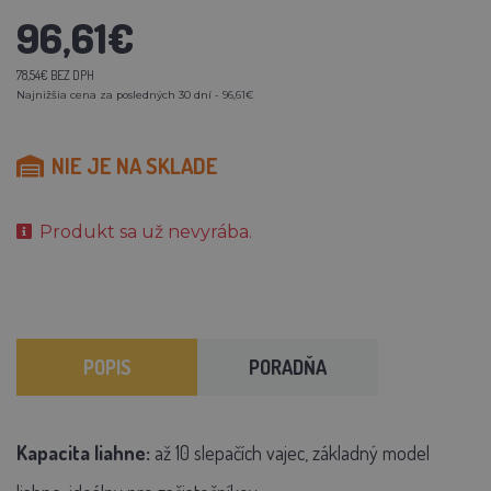
96,61€
78,54€ BEZ DPH
Najnižšia cena za posledných 30 dní - 96,61€
NIE JE NA SKLADE
Produkt sa už nevyrába.
POPIS
PORADŇA
Kapacita liahne:
až 10 slepačích vajec, základný model