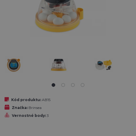
Kód produktu:
AB15
Značka:
Brinsea
Vernostné body:
3