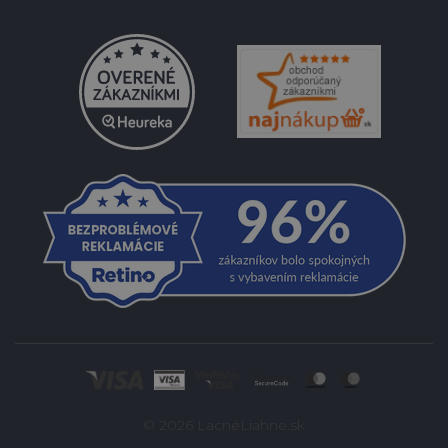
© 2026 LacnéLiahne.sk