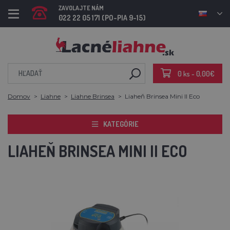
ZAVOLAJTE NÁM
022 22 05 171 (PO-PIA 9-15)
0 ks - 0,00€
Domov
Liahne
Liahne Brinsea
Liaheň Brinsea Mini II Eco
KATEGÓRIE
LIAHEŇ BRINSEA MINI II ECO