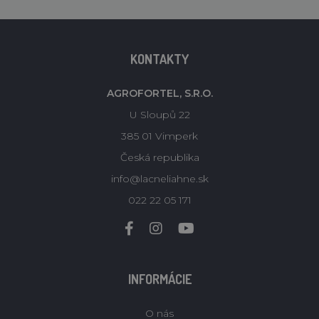
KONTAKTY
AGROFORTEL, S.R.O.
U Sloupů 22
385 01 Vimperk
Česká republika
info@lacneliahne.sk
022 22 05 171
INFORMÁCIE
O nás