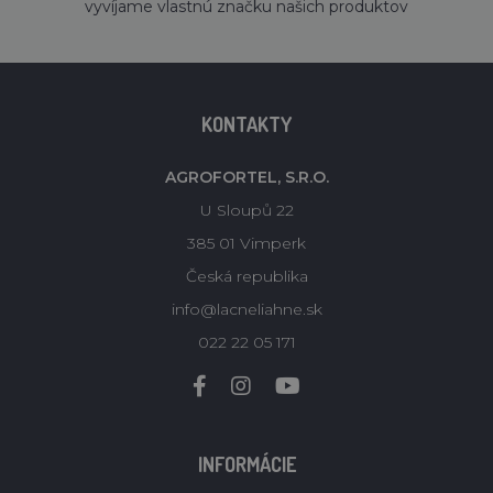
vyvíjame vlastnú značku našich produktov
KONTAKTY
AGROFORTEL, S.R.O.
U Sloupů 22
385 01 Vimperk
Česká republika
info@lacneliahne.sk
022 22 05 171
INFORMÁCIE