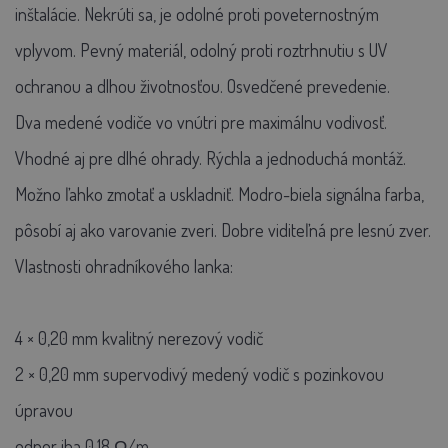
inštalácie. Nekrúti sa, je odolné proti poveternostným
vplyvom. Pevný materiál, odolný proti roztrhnutiu s UV
ochranou a dlhou životnosťou. Osvedčené prevedenie.
Dva medené vodiče vo vnútri pre maximálnu vodivosť.
Vhodné aj pre dlhé ohrady. Rýchla a jednoduchá montáž.
Možno ľahko zmotať a uskladniť. Modro-biela signálna farba,
pôsobí aj ako varovanie zveri. Dobre viditeľná pre lesnú zver.
Vlastnosti ohradníkového lanka:
4 × 0,20 mm kvalitný nerezový vodič
2 × 0,20 mm supervodivý medený vodič s pozinkovou
úpravou
odpor iba 0,18 Ω/m