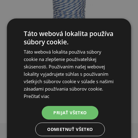
Táto webová lokalita používa
Lano pre elektrický ohradník, priemer 6 mm, modro-biele
súbory cookie.
Táto webová lokalita používa súbory
25,27€
cookie na zlepšenie používateľskej
skúsenosti. Používaním našej webovej
SKLADOM
lokality vyjadrujete súhlas s používaním
všetkých súborov cookie v súlade s našimi
PRIDAŤ DO KOŠÍKA
zásadami používania súborov cookie.
Prečítať viac
PRIJAŤ VŠETKO
ODMIETNUŤ VŠETKO