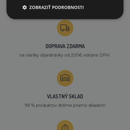
PREČO NAKUPOVAŤ U NÁS?
ZOBRAZIŤ PODROBNOSTI
DOPRAVA ZDARMA
na všetky objednávky od 200€ vrátane DPH.
VLASTNÝ SKLAD
99 % produktov držíme priamo skladom