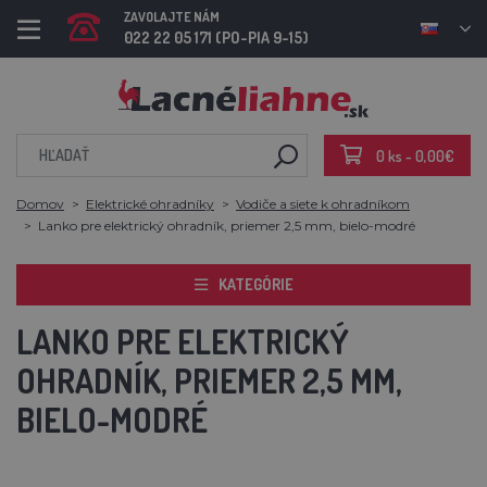
ZAVOLAJTE NÁM
022 22 05 171 (PO-PIA 9-15)
0 ks - 0,00€
Domov
Elektrické ohradníky
Vodiče a siete k ohradníkom
Lanko pre elektrický ohradník, priemer 2,5 mm, bielo-modré
KATEGÓRIE
LANKO PRE ELEKTRICKÝ
OHRADNÍK, PRIEMER 2,5 MM,
BIELO-MODRÉ