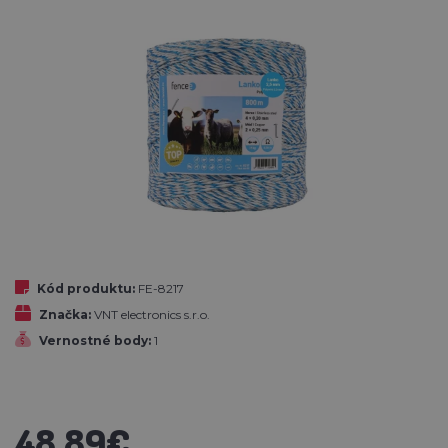
Kód produktu:
FE-8217
Značka:
VNT electronics s.r.o.
Vernostné body:
1
48,89€