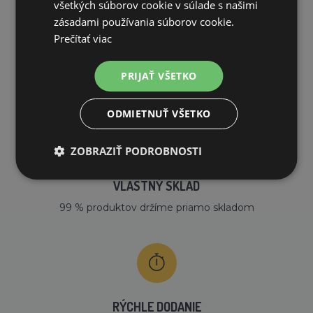
všetkých súborov cookie v súlade s našimi
zásadami používania súborov cookie.
Prečítať viac
DOPRAVA ZDARMA
PRIJAŤ VŠETKO
na všetky objednávky od 200€ vrátane DPH.
ODMIETNUŤ VŠETKO
ZOBRAZIŤ PODROBNOSTI
VLASTNÝ SKLAD
99 % produktov držíme priamo skladom
RÝCHLE DODANIE