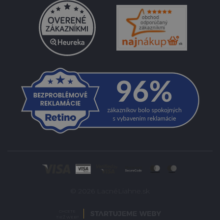
© 2026 LacnéLiahne.sk
CHCETE
TIEŽ WEB?