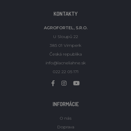
KONTAKTY
AGROFORTEL, S.R.O.
U Sloupů 22
385 01 Vimperk
Česká republika
info@lacneliahne.sk
022 22 05 171
INFORMÁCIE
O nás
Doprava