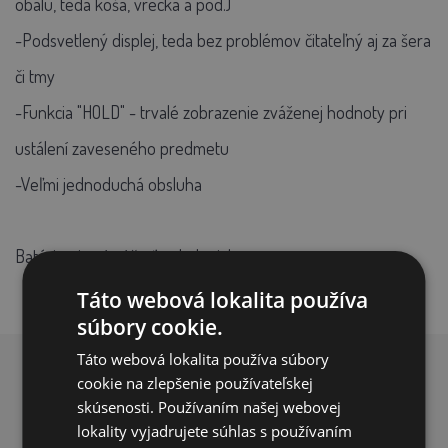
obalu, teda koša, vrecka a pod.)
-Podsvetlený displej, teda bez problémov čitateľný aj za šera
či tmy
-Funkcia "HOLD" - trvalé zobrazenie zváženej hodnoty pri
ustálení zaveseného predmetu
-Veľmi jednoduchá obsluha
Batérie nie sú súčasťou balenia!
Táto webová lokalita používa
súbory cookie.
Táto webová lokalita používa súbory
cookie na zlepšenie používateľskej
PREČO NAKUPOVAŤ U NÁS?
skúsenosti. Používaním našej webovej
lokality vyjadrujete súhlas s používaním