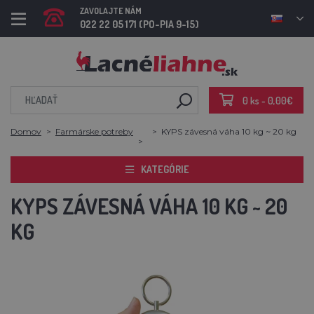
ZAVOLAJTE NÁM
022 22 05 171 (PO-PIA 9-15)
0 ks - 0,00€
Domov
Farmárske potreby
KYPS závesná váha 10 kg ~ 20 kg
KATEGÓRIE
KYPS ZÁVESNÁ VÁHA 10 KG ~ 20
KG