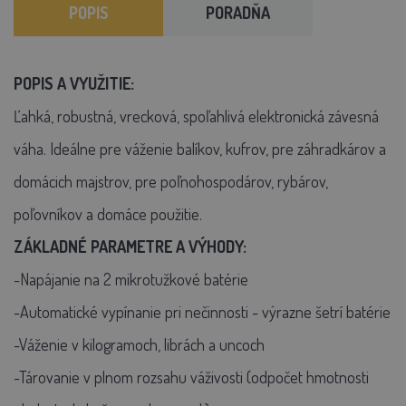
POPIS
PORADŇA
POPIS A VYUŽITIE:
Ľahká, robustná, vrecková, spoľahlivá elektronická závesná
váha. Ideálne pre váženie balíkov, kufrov, pre záhradkárov a
domácich majstrov, pre poľnohospodárov, rybárov,
poľovníkov a domáce použitie.
ZÁKLADNÉ PARAMETRE A VÝHODY:
-Napájanie na 2 mikrotužkové batérie
-Automatické vypínanie pri nečinnosti - výrazne šetrí batérie
-Váženie v kilogramoch, librách a uncoch
-Tárovanie v plnom rozsahu váživosti (odpočet hmotnosti