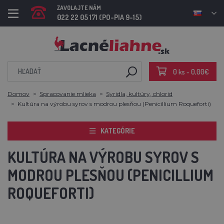
ZAVOLAJTE NÁM
022 22 05 171 (PO-PIA 9-15)
0 ks - 0,00€
Domov
Spracovanie mlieka
Syridla, kultúry, chlorid
Kultúra na výrobu syrov s modrou plesňou (Penicillium Roqueforti)
KATEGÓRIE
KULTÚRA NA VÝROBU SYROV S
MODROU PLESŇOU (PENICILLIUM
ROQUEFORTI)