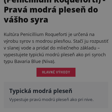
Pravá modrá pleseň do
vášho syra
Kultúra Penicillium Roqueforti je určená na
výrobu syrov s modrou plesňou. Stačí ju rozpustiť
v slanej vode a pridať do mliečneho základu –
vypestujete typickú modrú pleseň ako pri syroch
typu Bavaria Blue (Niva).
HLAVNÉ VÝHODY
Typická modrá pleseň
Vypestuje pravú modrú pleseň ako pri nive.