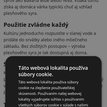
syrov ako Bavaria Blue alebo Niva. Vďaka tomu
získa aj domáca várka typickú chuť aj vzhľad
plesňového syra.
Použitie zvládne každý
Kultúru jednoducho rozpustíte v slanej vode a
pridáte do srvátky alebo iného mliečneho
základu. Bez zložitých postupov – výroba
plesňového syra je tak dostupná aj doma.
Spoľahlivý základ vašej výroby
Táto webová lokalita používa
Kultúra je vyladená presne na syry s modrou
súbory cookie.
plesňou, takže sa môžete spoľahnúť na vyrovnaný
Táto webová lokalita používa súbory
výsledok. Ideálna voľba pre milovníkov výrazných
cookie na zlepšenie používateľskej
plesňových syrov.
skúsenosti. Používaním našej webovej
lokality vyjadrujete súhlas s používaním
Technické parametre
všetkých súborov cookie v súlade s našimi