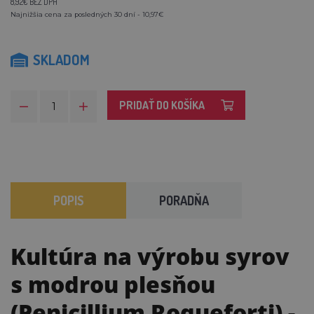
8,92€ BEZ DPH
Najnižšia cena za posledných 30 dní - 10,97€
SKLADOM
PRIDAŤ DO KOŠÍKA
POPIS
PORADŇA
Kultúra na výrobu syrov
s modrou plesňou
(Penicillium Roqueforti)
-