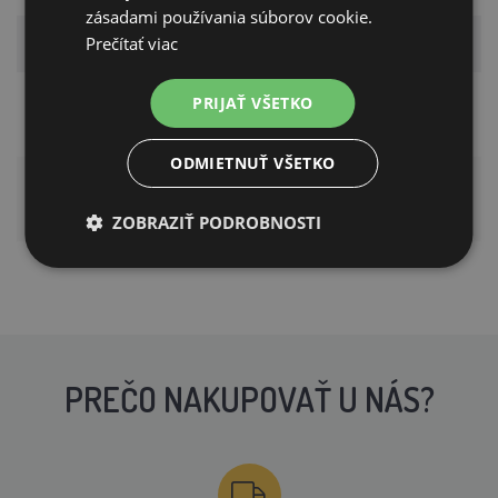
zásadami používania súborov cookie.
Parameter
Hodnota
Prečítať viac
Penicillium
PRIJAŤ VŠETKO
Typ kultúry
Roqueforti
ODMIETNUŤ VŠETKO
syry s modrou
Použitie
plesňou
ZOBRAZIŤ PODROBNOSTI
PREČO NAKUPOVAŤ U NÁS?