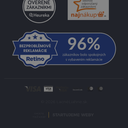
© 2026 LacnéLiahne.sk
CHCETE
TIEŽ WEB?