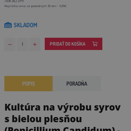
7,63€ BEZ DPH
Najnižšia cena za posledných 30 dní - 9,39€
SKLADOM
PRIDAŤ DO KOŠÍKA
POPIS
PORADŇA
Kultúra na výrobu syrov
s bielou plesňou
(Penicillium Candidum)
-