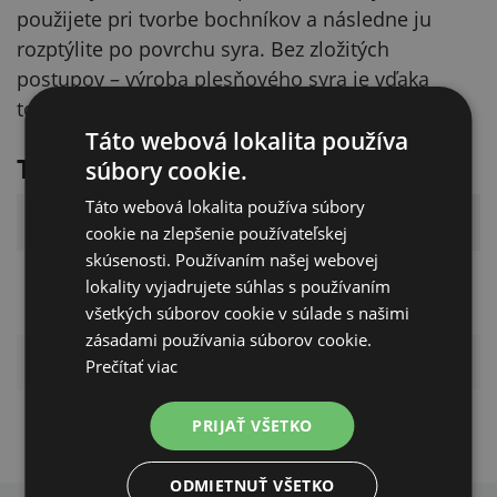
použijete pri tvorbe bochníkov a následne ju
rozptýlite po povrchu syra. Bez zložitých
postupov – výroba plesňového syra je vďaka
tomu dostupná aj doma.
Táto webová lokalita používa
Technické parametre
súbory cookie.
Táto webová lokalita používa súbory
Parameter
Hodnota
cookie na zlepšenie používateľskej
skúsenosti. Používaním našej webovej
Penicillium
lokality vyjadrujete súhlas s používaním
Typ kultúry
Candidum
všetkých súborov cookie v súlade s našimi
zásadami používania súborov cookie.
Použitie
syry s bielou plesňou
Prečítať viac
PRIJAŤ VŠETKO
ODMIETNUŤ VŠETKO