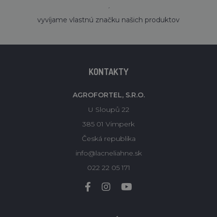
´
vyvíjame vlastnú značku našich produktov
KONTAKTY
AGROFORTEL, S.R.O.
U Sloupů 22
385 01 Vimperk
Česká republika
info@lacneliahne.sk
022 22 05 171