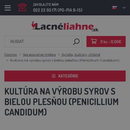
ZAVOLAJTE NÁM
022 22 05 171 (PO-PIA 9-15)
0 ks - 0,00€
Domov
Spracovanie mlieka
Syridla, kultúry, chlorid
Kultúra na výrobu syrov s bielou plesňou (Penicillium Candidum)
KATEGÓRIE
KULTÚRA NA VÝROBU SYROV S
BIELOU PLESŇOU (PENICILLIUM
CANDIDUM)