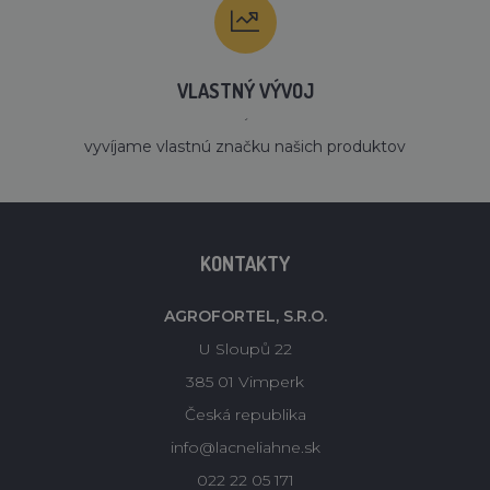
VLASTNÝ VÝVOJ
´
vyvíjame vlastnú značku našich produktov
KONTAKTY
AGROFORTEL, S.R.O.
U Sloupů 22
385 01 Vimperk
Česká republika
info@lacneliahne.sk
022 22 05 171