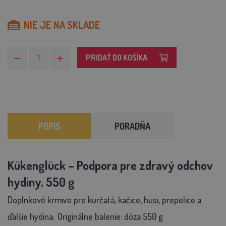
NIE JE NA SKLADE
PRIDAŤ DO KOŠÍKA
POPIS
PORADŇA
Kükenglück – Podpora pre zdravý odchov
hydiny, 550 g
Doplnkové krmivo pre kurčatá, kačice, husi, prepelice a
ďalšie hydina.
Originálne balenie: dóza 550 g