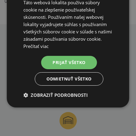
uzavrite.
Táto webová lokalita používa súbory
cookie na zlepšenie používateľskej
skúsenosti. Používaním našej webovej
lokality vyjadrujete súhlas s používaním
všetkých súborov cookie v súlade s našimi
zásadami používania súborov cookie.
PREČO NAKUPOVAŤ U NÁS?
Prečítať viac
PRIJAŤ VŠETKO
ODMIETNUŤ VŠETKO
DOPRAVA ZDARMA
ZOBRAZIŤ PODROBNOSTI
na všetky objednávky od 200€ vrátane DPH.