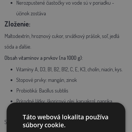
Nerozpustené čiastočky vo vode sú v poriadku -
účinok zostáva
Zloženie:
Maltodextrín, hroznový cukor, srvátkový prášok, soľ, jedlá
sóda a ďalšie.
Obsah vitamínov a prvkov (na 1000 g):
Vitamíny A, D3, B1, B2, B12, C, E, K3, cholín, niacín, kys.
Stopové prvky: mangán, zinok
Probiotiká:
Bacillus subtilis
Prírodné látky: škoricový olej, karvakrol, paprika
Táto webová lokalita používa
Skladujte v chlade, suchu a tme. Po každom použití dobre
súbory cookie.