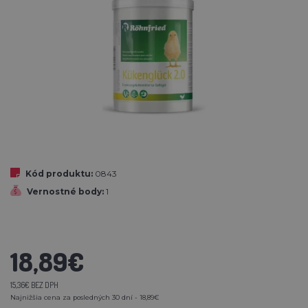
Kód produktu:
0843
Vernostné body:
1
18,89€
15,36€ BEZ DPH
Najnižšia cena za posledných 30 dní - 18,89€