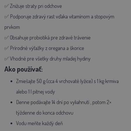
✅ Znižuje straty pri odchove
✅ Podporuje zdravý rast vďaka vitamínom a stopovým
prvkom
✅ Obsahuje probiotiká pre zdravé trávenie
✅ Prírodné výťažky z oregana a škorice
✅ Vhodné pre všetky druhy mladej hydiny
Ako používať:
Zmiešajte
50 g
(cca 4 vrchovaté lyžice) s
1 kg krmiva
alebo
1 l pitnej vody
Denne podávajte 14 dní po vyliahnutí
, potom
2×
týždenne
do konca odchovu
Vodu meňte každý deň