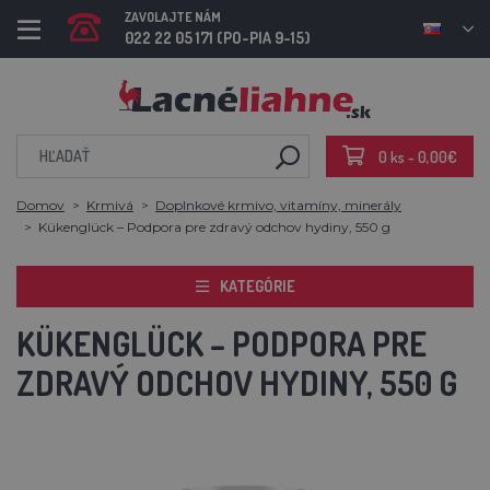
ZAVOLAJTE NÁM
022 22 05 171 (PO-PIA 9-15)
0 ks - 0,00€
Domov
Krmivá
Doplnkové krmivo, vitamíny, minerály
Kükenglück – Podpora pre zdravý odchov hydiny, 550 g
KATEGÓRIE
KÜKENGLÜCK – PODPORA PRE
ZDRAVÝ ODCHOV HYDINY, 550 G