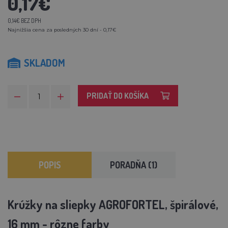
0,17€
0,14€ BEZ DPH
Najnižšia cena za posledných 30 dní - 0,17€
SKLADOM
PRIDAŤ DO KOŠÍKA
POPIS
PORADŇA (1)
Krúžky na sliepky AGROFORTEL, špirálové,
16 mm - rôzne farby