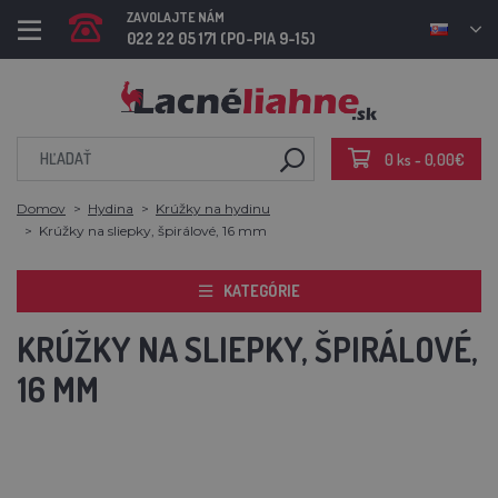
ZAVOLAJTE NÁM
022 22 05 171 (PO-PIA 9-15)
0 ks - 0,00€
Domov
Hydina
Krúžky na hydinu
Krúžky na sliepky, špirálové, 16 mm
KATEGÓRIE
KRÚŽKY NA SLIEPKY, ŠPIRÁLOVÉ,
16 MM