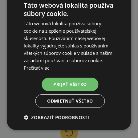
na všetky objednávky od 200€ vrátane DPH.
Táto webová lokalita používa
súbory cookie.
Táto webová lokalita používa súbory
cookie na zlepšenie používateľskej
skúsenosti. Používaním našej webovej
VLASTNÝ SKLAD
lokality vyjadrujete súhlas s používaním
všetkých súborov cookie v súlade s našimi
99 % produktov držíme priamo skladom
zásadami používania súborov cookie.
Prečítať viac
PRIJAŤ VŠETKO
RÝCHLE DODANIE
ODMIETNUŤ VŠETKO
ZOBRAZIŤ PODROBNOSTI