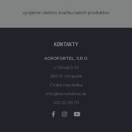
´
vyvíjame vlastnú značku našich produktov
KONTAKTY
AGROFORTEL, S.R.O.
U Sloupů 22
385 01 Vimperk
Česká republika
info@lacneliahne.sk
022 22 05 171