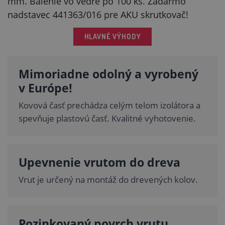
mm. Balenie vo vedre po 100 ks. Zadarmo
nadstavec 441363/016 pre AKU skrutkovač!
HLAVNÉ VÝHODY
Mimoriadne odolný a vyrobený
v Európe!
Kovová časť prechádza celým telom izolátora a
spevňuje plastovú časť. Kvalitné vyhotovenie.
Upevnenie vrutom do dreva
Vrut je určený na montáž do drevených kolov.
Pozinkovaný povrch vrutu