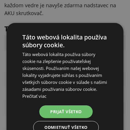
každom vedre je navyše zdarma nadstavec na
AKU skrutkovač.
Technické parametre
Táto webová lokalita používa
Parameter
Hodnota
súbory cookie.
Táto webová lokalita používa súbory
Kruhový izolátor pre
Typ produktu
cookie na zlepšenie používateľskej
elektrické ohrady
skúsenosti. Používaním našej webovej
lokality vyjadrujete súhlas s používaním
Typ upevnenia
Vrut do dreva
všetkých súborov cookie v súlade s našimi
zásadami používania súborov cookie.
Priemer vrutu
5,3 mm
Prečítať viac
Povrch vrutu
Pozinkovaný
PRIJAŤ VŠETKO
Typ vodiča
Lanká a drôty
ODMIETNUŤ VŠETKO