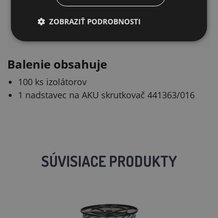
Kovová časť
Výstuha plastovej
ZOBRAZIŤ PODROBNOSTI
prechádza celým
časti
telom izolátora
Balenie obsahuje
100 ks izolátorov
1 nadstavec na AKU skrutkovač 441363/016
SÚVISIACE PRODUKTY