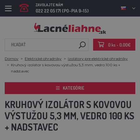
ZAVOLAJTE NÁM
022 22 05 171 (PO-PIA 9-15)
0 ks - 0,00€
Domov
Elektrické ohradníky
Izolátory pre elektrické ohradníky
Kruhový izolátor s kovovou výstužou 5,3 mm, vedro 100 ks +
nadstavec
KATEGÓRIE
KRUHOVÝ IZOLÁTOR S KOVOVOU
VÝSTUŽOU 5,3 MM, VEDRO 100 KS
+ NADSTAVEC