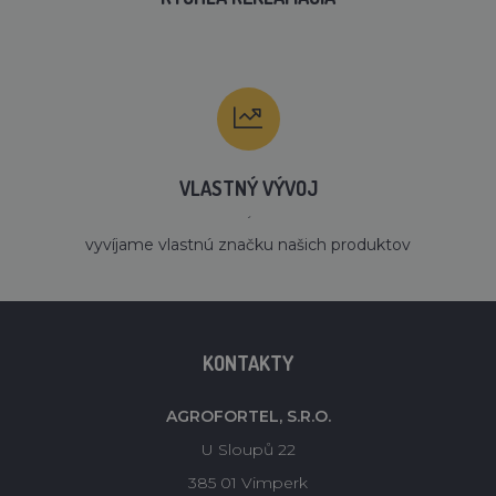
VLASTNÝ VÝVOJ
´
vyvíjame vlastnú značku našich produktov
KONTAKTY
AGROFORTEL, S.R.O.
U Sloupů 22
385 01 Vimperk