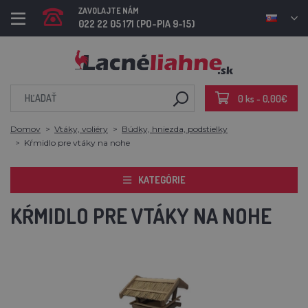
ZAVOLAJTE NÁM
022 22 05 171 (PO-PIA 9-15)
0 ks - 0,00€
Domov
Vtáky, voliéry
Búdky, hniezda, podstielky
Kŕmidlo pre vtáky na nohe
KATEGÓRIE
KŔMIDLO PRE VTÁKY NA NOHE