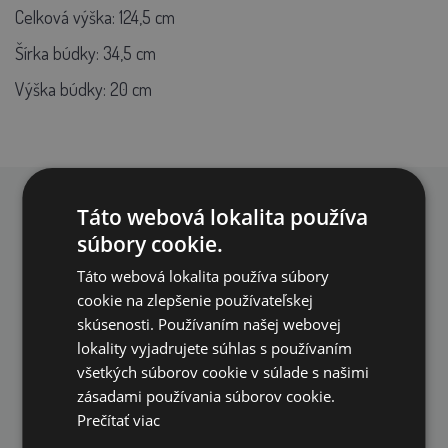
Celková výška: 124,5 cm
Šírka búdky: 34,5 cm
Výška búdky: 20 cm
Táto webová lokalita používa
PREČO NAKUPOVAŤ U NÁS?
súbory cookie.
Táto webová lokalita používa súbory
cookie na zlepšenie používateľskej
skúsenosti. Používaním našej webovej
lokality vyjadrujete súhlas s používaním
všetkých súborov cookie v súlade s našimi
DOPRAVA ZDARMA
zásadami používania súborov cookie.
na všetky objednávky od 200€ vrátane DPH.
Prečítať viac