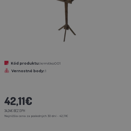
Kód produktu:
krmitko001
Vernostné body:
1
42,11€
34,24€ BEZ DPH
Najnižšia cena za posledných 30 dní - 42,11€