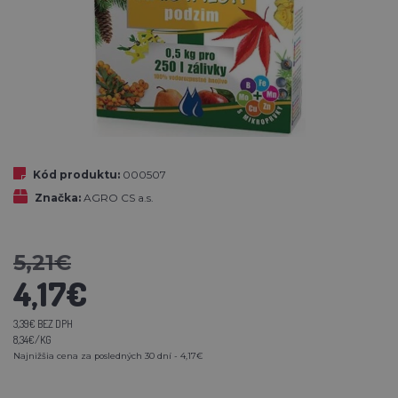
Kód produktu:
000507
Značka:
AGRO CS a.s.
5,21€
4,17€
3,39€ BEZ DPH
8,34€/KG
Najnižšia cena za posledných 30 dní - 4,17€