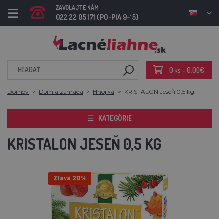
ZAVOLAJTE NÁM
022 22 05 171 (PO-PIA 9-15)
0 ks - 0,00€
Domov
Dom a záhrada
Hnojivá
KRISTALON Jeseň 0,5 kg
KATEGÓRIE
KRISTALON JESEŇ 0,5 KG
Zľava 20%