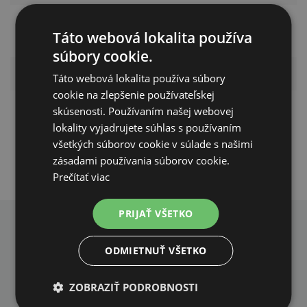
H318 – Spôsobuje
Varovanie
Táto webová lokalita používa
vážne poškodenie očí
súbory cookie.
Klasifikácia
ES hnojivo
Táto webová lokalita používa súbory
cookie na zlepšenie používateľskej
zálievka alebo
skúsenosti. Používaním našej webovej
Spôsob použitia
postrek
lokality vyjadrujete súhlas s používaním
všetkých súborov cookie v súlade s našimi
zásadami používania súborov cookie.
Prečítať viac
PRIJAŤ VŠETKO
PREČO NAKUPOVAŤ U NÁS?
ODMIETNUŤ VŠETKO
ZOBRAZIŤ PODROBNOSTI