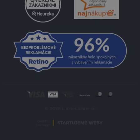
© 2026 LacnéLiahne.sk
CHCETE
TIEŽ WEB?