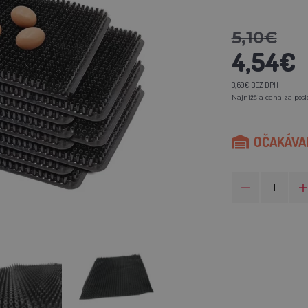
5,10€
4,54€
3,69€ BEZ DPH
Najnižšia cena za posl
OČAKÁVAM