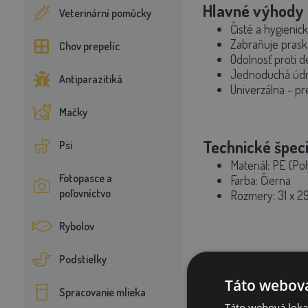
Hlavné výhody
Veterinární pomůcky
Čisté a hygienic
Zabraňuje prask
Chov prepelíc
Odolnosť proti d
Jednoduchá úd
Antiparazitiká
Univerzálna - pre
Mačky
Technické špeci
Psi
Materiál: PE (Po
Fotopasce a
Farba: Čierna
poľovníctvo
Rozmery: 31 x 29
Rybolov
Obsah balenia
Podstielky
1x Koberček do 
Táto webová
Spracovanie mlieka
Táto webová lokal