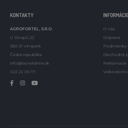
KONTAKTY
INFORMÁCI
AGROFORTEL, S.R.O.
O nás
U Sloupů 22
Doprava
385 01 Vimperk
Podmienky 
Česká republika
Obchodné 
info@lacneliahne.sk
Reklamacie -
022 22 05 171
Velkoobcho