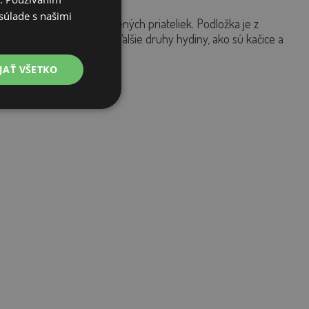
súlade s našimi
iť pohodlie svojich operených priateliek. Podložka je z
 pre sliepky, ale aj pre ďalšie druhy hydiny, ako sú kačice a
JAŤ VŠETKO