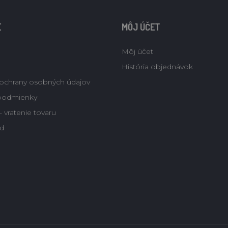
E
MÔJ ÚČET
Môj účet
História objednávok
ochrany osobných údajov
podmienky
 vratenie tovaru
d