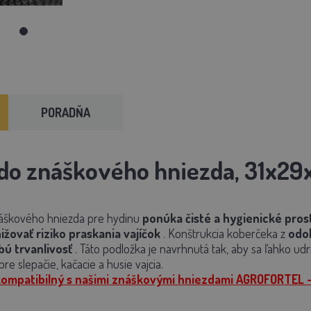
PORADŇA
do znáškového hniezda, 31x29
áškového hniezda pre hydinu
ponúka čisté a hygienické pros
ižovať riziko praskania vajíčok
. Konštrukcia koberčeka z
odol
ú trvanlivosť
. Táto podložka je navrhnutá tak, aby sa ľahko ud
re slepačie, kačacie a husie vajcia.
kompatibilný s našimi znáškovými hniezdami AGROFORTEL -