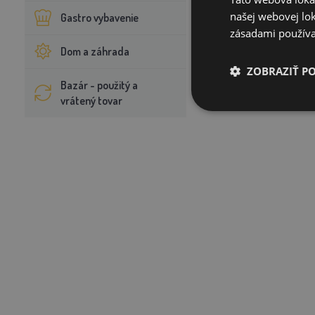
našej webovej lok
Gastro vybavenie
Táto hniezdiaca podlož
zásadami používa
odolného materiálu, ľa
Dom a záhrada
husi.
ZOBRAZIŤ P
Bazár - použitý a
vrátený tovar