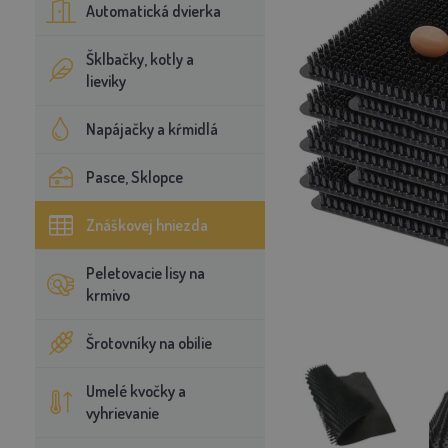
Automatická dvierka
Šklbačky, kotly a
lieviky
Napájačky a kŕmidlá
Pasce, Sklopce
Znáškovej hniezda
Peletovacie lisy na
krmivo
Šrotovníky na obilie
Umelé kvočky a
vyhrievanie