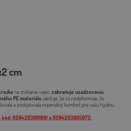
x2 cm
tredie
na znášanie vajec,
zabraňuje usadzovaniu
ného PE materiálu
zaisťuje, že sa nedeformuje, čo
ržovala a poskytovala maximálny komfort pre vašu hydinu.
 kód:
8594203801691 a 8594203805972.