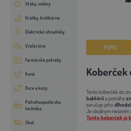
Vtáky, voliéry
Králiky, králikárne
Elektrické ohradníky
Včelárstvo
POPIS
Farmárske potreby
Koberček 
Koně
Ovce a kozy
Tento koberček do zn
baktérií
a pomáha
zn
Poľnohospodárska
zaručuje jeho
dlhodob
technika
Je ideálnym riešením p
Tento koberček je 
Skot