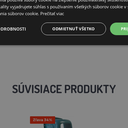
ality vyjadrujete súhlas s používaním všetkých súborov cookie v 
ka je ideálnym pomocníkom pre chovateľov hydiny, ktorí chcú zaist
nia súborov cookie.
Prečítať viac
hko sa udržuje a poskytuje hygienické prostredie. Je vhodná nielen
ODROBNOSTI
ODMIETNUŤ VŠETKO
PRI
SÚVISIACE PRODUKTY
Zľava 34%