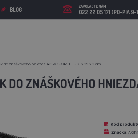
ZAVOLAJTE NÁM
BLOG
022 22 05 171 (PO-PIA 9-
k do znáškového hniezda AGROFORTEL - 31 x 29 x 2 cm
K DO ZNÁŠKOVÉHO HNIEZDA
Kód produkt
Značka:
AGR