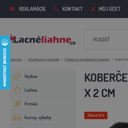
REKLAMÁCIE
KONTAKT
MÔJ ÚČET
Domov
Znáškovej hniezda
Plastové znáškové hniezda
Koberče
KOBERČE
Hydina
X 2 CM
Liahne
Krmivá
Zľava 11%
Kuríny, výbehy