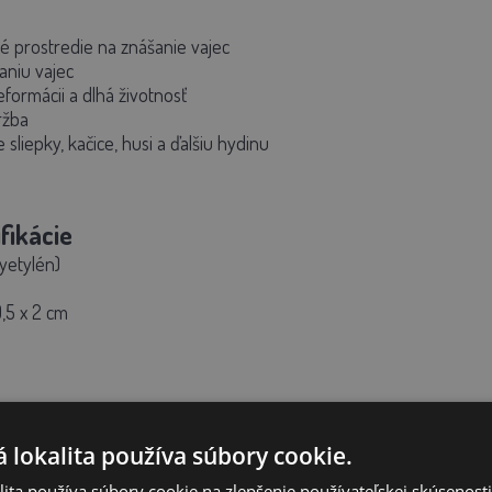
ké prostredie na znášanie vajec
aniu vajec
eformácii a dlhá životnosť
ržba
 sliepky, kačice, husi a ďalšiu hydinu
fikácie
lyetylén)
,5 x 2 cm
znáškového hniezda
 lokalita používa súbory cookie.
ita používa súbory cookie na zlepšenie používateľskej skúsenost