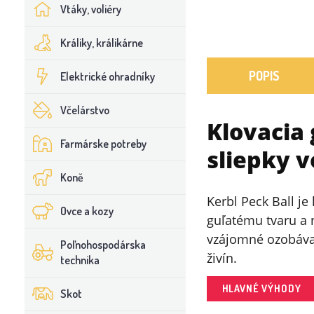
Vtáky, voliéry
Králiky, králikárne
POPIS
Elektrické ohradníky
Včelárstvo
Klovacia 
Farmárske potreby
sliepky v
Koně
Kerbl Peck Ball je
Ovce a kozy
guľatému tvaru a 
vzájomné ozobávan
Poľnohospodárska
živín.
technika
HLAVNÉ VÝHODY
Skot