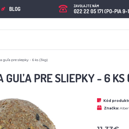
ZAVOLAJTE NÁM
BLOG
022 22 05 171 (PO-PIA 9-
a guľa pre sliepky - 6 ks (3kg)
 GUĽA PRE SLIEPKY - 6 KS 
Kód produkt
Značka:
Albe