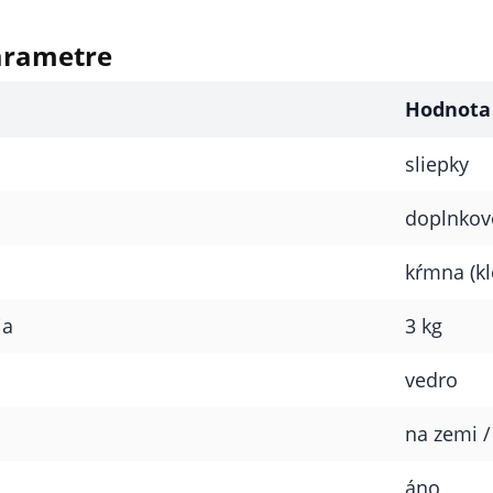
arametre
Hodnota
sliepky
doplnkov
kŕmna (kl
ia
3 kg
vedro
na zemi /
áno