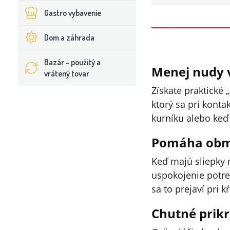
Gastro vybavenie
Dom a záhrada
Bazár - použitý a
Menej nudy 
vrátený tovar
Získate praktické 
ktorý sa pri konta
kurníku alebo keď 
Pomáha obme
Keď majú sliepky m
uspokojenie potr
sa to prejaví pri 
Chutné prik