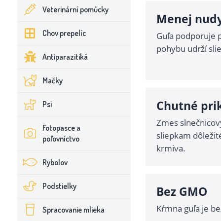
Veterinární pomůcky
Menej nudy
Chov prepelíc
Guľa podporuje p
pohybu udrží sli
Antiparazitiká
Mačky
Chutné pri
Psi
Zmes slnečnicov
Fotopasce a
sliepkam dôležité
poľovníctvo
krmiva.
Rybolov
Podstielky
Bez GMO
Kŕmna guľa je b
Spracovanie mlieka