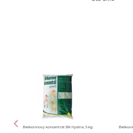
Bielkovinový koncentrát BK Hydina, 5 kg
Bielkovi