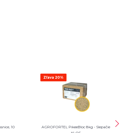
Zľava 20%
snice, 10
AGROFORTEL PikeeBloc 8kg - Slepačie
KLOF