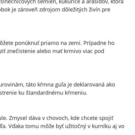
lnečnicových semien, kukurice a arašidov, ktorá
obok je zároveň zdrojom dôležitých živín pre
 môžete ponúknuť priamo na zemi. Prípadne ho
iť znečistenie alebo mať krmivo viac pod
surovinám, táto kŕmna guľa je deklarovaná ako
strenie ku štandardnému kŕmeniu.
le. Zmysel dáva v chovoch, kde chcete spojiť
dľa. Vďaka tomu môže byť užitočný v kurníku aj vo