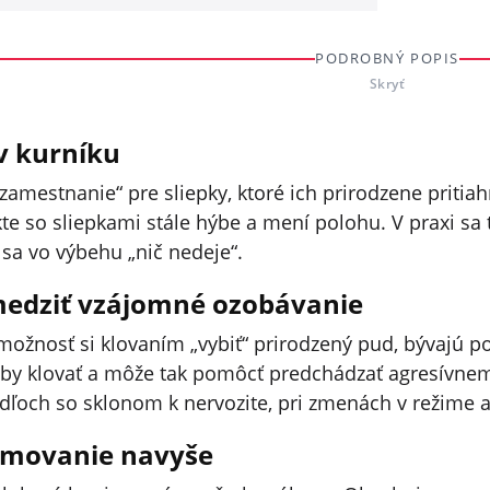
PODROBNÝ POPIS
Skryť
v kurníku
„zamestnanie“ pre sliepky, ktoré ich prirodzene priti
kte so sliepkami stále hýbe a mení polohu. V praxi sa 
sa vo výbehu „nič nedeje“.
dziť vzájomné ozobávanie
ožnosť si klovaním „vybiť“ prirodzený pud, bývajú po
eby klovať a môže tak pomôcť predchádzať agresívne
kŕdľoch so sklonom k nervozite, pri zmenách v režime al
rmovanie navyše