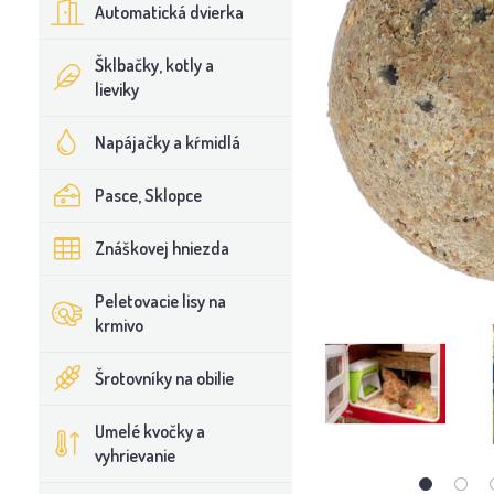
Automatická dvierka
Šklbačky, kotly a
lieviky
Napájačky a kŕmidlá
Pasce, Sklopce
Znáškovej hniezda
Peletovacie lisy na
krmivo
Šrotovníky na obilie
Umelé kvočky a
vyhrievanie