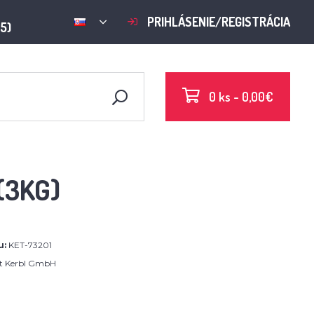
PRIHLÁSENIE/REGISTRÁCIA
15)
0 ks - 0,00€
(3KG)
u:
KET-73201
rt Kerbl GmbH