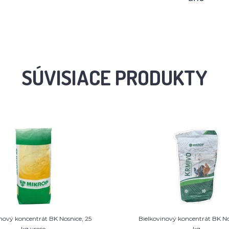
SÚVISIACE PRODUKTY
nový koncentrát BK Nosnice, 25
Bielkovinový koncentrát BK No
kg vrece
kg