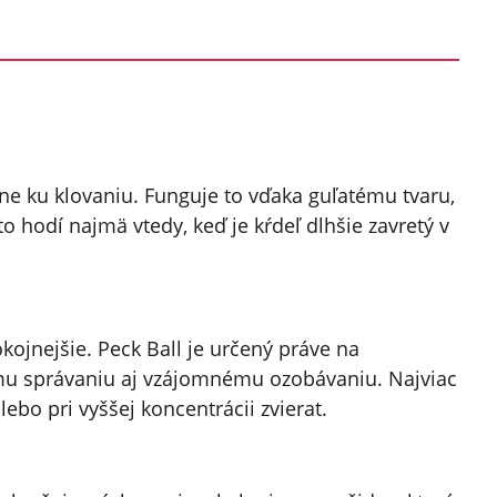
ahne ku klovaniu. Funguje to vďaka guľatému tvaru,
to hodí najmä vtedy, keď je kŕdeľ dlhšie zavretý v
kojnejšie. Peck Ball je určený práve na
mu správaniu aj vzájomnému ozobávaniu. Najviac
ebo pri vyššej koncentrácii zvierat.