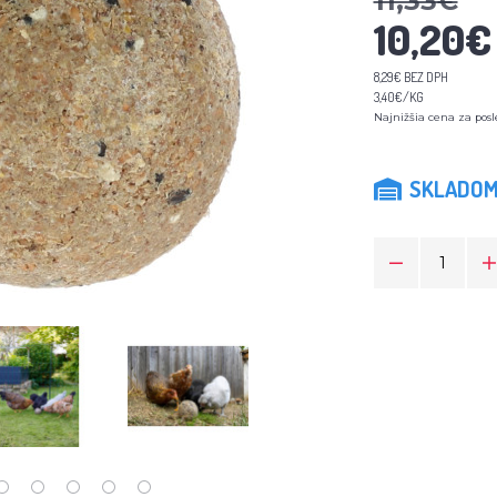
11,33€
10,20€
8,29€ BEZ DPH
3,40€/KG
Najnižšia cena za posl
SKLADO