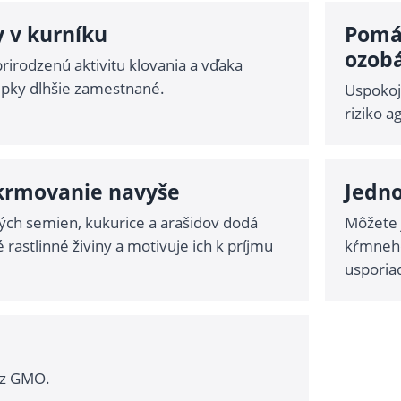
 v kurníku
Pomá
ozob
rirodzenú aktivitu klovania a vďaka
epky dlhšie zamestnané.
Uspokoj
riziko a
krmovanie navyše
Jedno
ých semien, kukurice a arašidov dodá
Môžete 
 rastlinné živiny a motivuje ich k príjmu
kŕmneho
usporia
ez GMO.