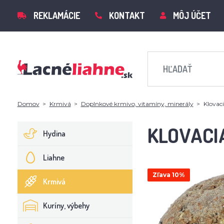
REKLAMÁCIE
KONTAKT
MÔJ ÚČET
Domov
Krmivá
Doplnkové krmivo, vitamíny, minerály
Klovaci
KLOVACIA
Hydina
Liahne
Zľava 10%
Krmivá
Kuríny, výbehy