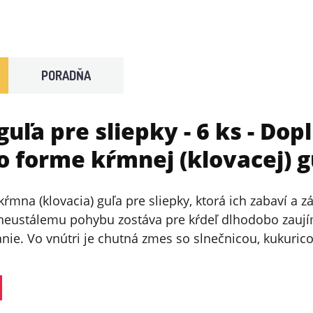
PORADŇA
guľa pre sliepky - 6 ks
- Dop
o forme kŕmnej (klovacej) gu
 kŕmna (klovacia) guľa pre sliepky, ktorá ich zabaví a
neustálemu pohybu zostáva pre kŕdeľ dlhodobo zaují
ie. Vo vnútri je chutná zmes so slnečnicou, kukurico