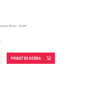
edných 30 dní - 10,20€
M
PRIDAŤ DO KOŠÍKA