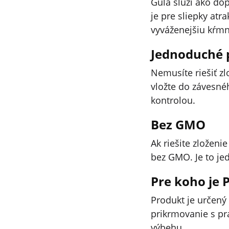
Guľa slúži ako do
je pre sliepky atr
vyváženejšiu kŕmn
Jednoduché p
Nemusíte riešiť z
vložte do závesné
kontrolou.
Bez GMO
Ak riešite zložen
bez GMO. Je to j
Pre koho je 
Produkt je určený
prikrmovanie s pra
výbehu.