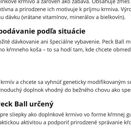
plnkové krmivo a zároveň ako zábava. Obsahuje zmes s
aktívna a prirodzene ich motivuje k príjmu krmiva. Výr
u dávku (vrátane vitamínov, minerálov a bielkovín).
odávanie podľa situácie
ložité dávkovanie ani špeciálne vybavenie. Peck Ball
ho kŕmneho koša – to sa hodí tam, kde chcete obmedz
ie krmív a chcete sa vyhnúť geneticky modifikovaným 
ednoduchý doplnok vhodný do bežného chovu ako spe
Peck Ball určený
 pre sliepky ako doplnkové krmivo vo forme kŕmnej gu
ktickou aktivitou a podporiť prirodzené správanie kŕ