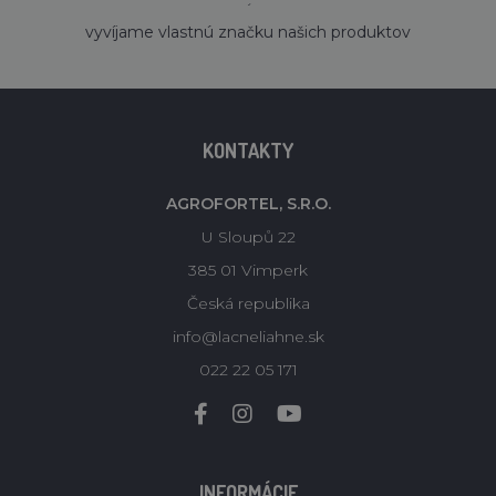
´
vyvíjame vlastnú značku našich produktov
KONTAKTY
AGROFORTEL, S.R.O.
U Sloupů 22
385 01 Vimperk
Česká republika
info@lacneliahne.sk
022 22 05 171
INFORMÁCIE