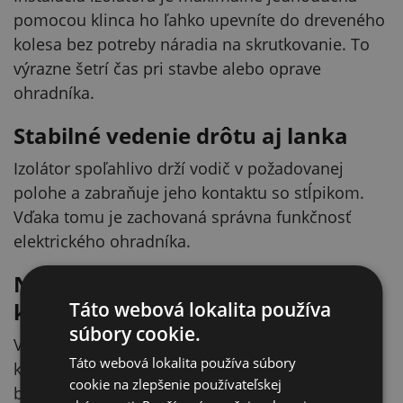
pomocou klinca ho ľahko upevníte do dreveného
kolesa bez potreby náradia na skrutkovanie. To
výrazne šetrí čas pri stavbe alebo oprave
ohradníka.
Stabilné vedenie drôtu aj lanka
Izolátor spoľahlivo drží vodič v požadovanej
polohe a zabraňuje jeho kontaktu so stĺpikom.
Vďaka tomu je zachovaná správna funkčnosť
elektrického ohradníka.
Navrhnuté pre drevené
konštrukcie
Táto webová lokalita používa
súbory cookie.
Vďaka klincovému uchyteniu je ideálny pre
Táto webová lokalita používa súbory
klasické drevené stĺpiky. Využijete ho ako pri
cookie na zlepšenie používateľskej
budovaní nového ohradníka, tak pri jeho