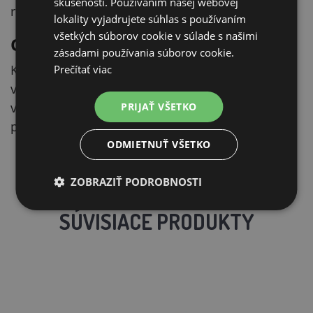
skúsenosti. Používaním našej webovej
rozširovaní alebo opravách.
lokality vyjadrujete súhlas s používaním
všetkých súborov cookie v súlade s našimi
Odolnosť na vonkajšie použitie
zásadami používania súborov cookie.
Kvalitné plastové prevedenie zaisťuje odolnosť
Prečítať viac
voči poveternostným vplyvom, takže izolátor
vydrží dlhodobé použitie aj v náročných
PRIJAŤ VŠETKO
podmienkach.
ODMIETNUŤ VŠETKO
ZOBRAZIŤ PODROBNOSTI
SÚVISIACE PRODUKTY