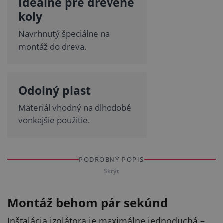
Ideálne pre drevené
koly
Navrhnutý špeciálne na
montáž do dreva.
Odolný plast
Materiál vhodný na dlhodobé
vonkajšie použitie.
PODROBNÝ POPIS
Skrýt
Montáž behom pár sekúnd
Inštalácia izolátora je maximálne jednoduchá –