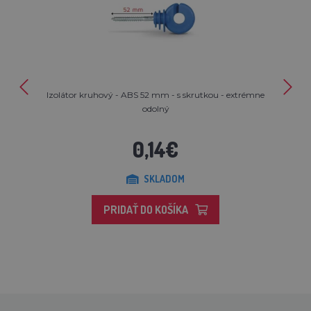
Izolátor kruhový - ABS 52 mm - s skrutkou - extrémne
odolný
0,14€
SKLADOM
PRIDAŤ DO KOŠÍKA