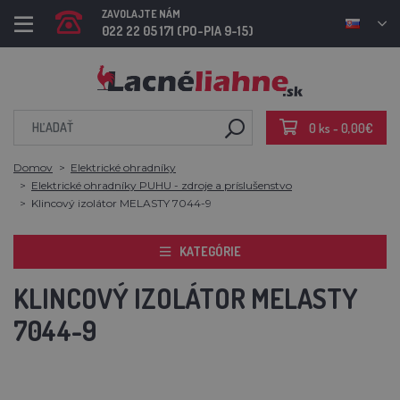
ZAVOLAJTE NÁM
022 22 05 171 (PO-PIA 9-15)
0 ks - 0,00€
Domov
Elektrické ohradníky
Elektrické ohradníky PUHU - zdroje a príslušenstvo
Klincový izolátor MELASTY 7044-9
KATEGÓRIE
KLINCOVÝ IZOLÁTOR MELASTY
7044-9