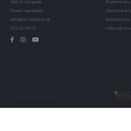
385 01 Vimperk
Podmienky 
Česká republika
Obchodné 
info@lacneliahne.sk
Reklamacie -
022 22 05 171
Velkoobcho
© 2026 LacnéLiahne.sk