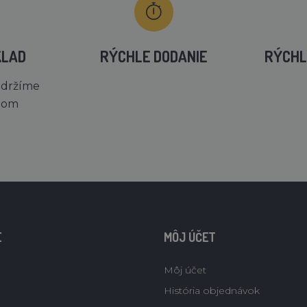
KLAD
RÝCHLE DODANIE
RÝCHL
 držíme
dom
E
MÔJ ÚČET
Môj účet
História objednávok