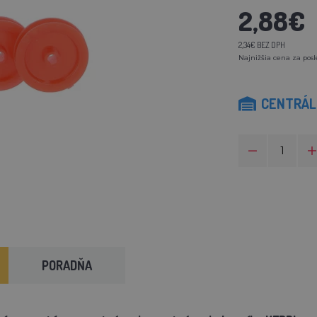
2,88€
2,34€ BEZ DPH
Najnižšia cena za posl
CENTRÁLN
PORADŇA