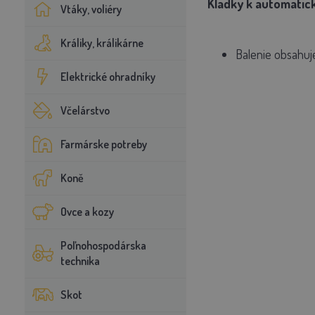
Kladky k automatic
Vtáky, voliéry
Králiky, králikárne
Balenie obsahuje
Elektrické ohradníky
Včelárstvo
Farmárske potreby
Koně
Ovce a kozy
Poľnohospodárska
technika
Skot