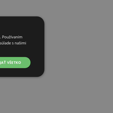
i. Používaním
súlade s našimi
JAŤ VŠETKO