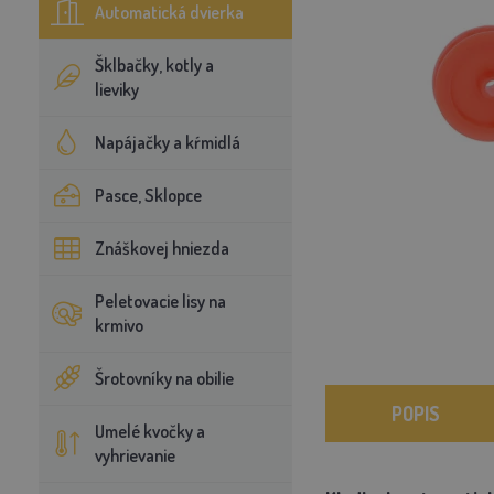
Automatická dvierka
Šklbačky, kotly a
lieviky
Napájačky a kŕmidlá
Pasce, Sklopce
Znáškovej hniezda
Peletovacie lisy na
krmivo
Šrotovníky na obilie
POPIS
Umelé kvočky a
vyhrievanie