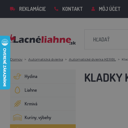
REKLAMÁCIE
KONTAKT
MÔJ ÚČET
Domov
Automatická dvierka
Automatické dvierka KERBL
Kla
KLADKY 
Hydina
Liahne
Krmivá
Kuríny, výbehy