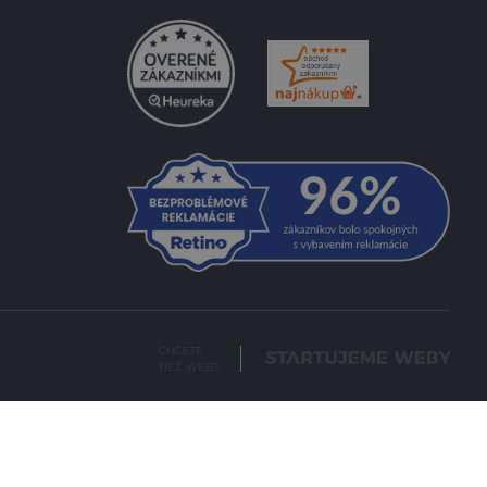
CHCETE
TIEŽ WEB?