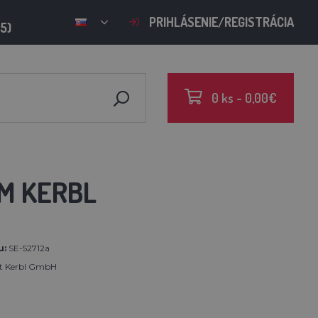
PRIHLÁSENIE/REGISTRÁCIA
15)
0 ks - 0,00€
M KERBL
u:
SE-52712a
rt Kerbl GmbH