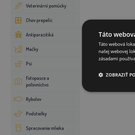
Veterinární pomůcky
Chov prepelíc
Táto webová
Antiparazitiká
Táto webová lokal
Mačky
našej webovej lok
zásadami používa
Psi
ZOBRAZIŤ P
Fotopasce a
poľovníctvo
Rybolov
Podstielky
Spracovanie mlieka