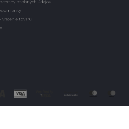
ochrany osobných údajov
podmienky
 vratenie tovaru
d