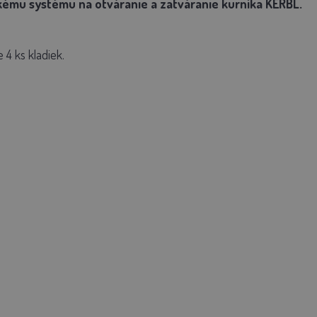
kému systému na otváranie a zatváranie kurníka KERBL.
 4 ks kladiek.