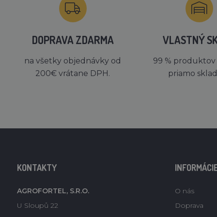
DOPRAVA ZDARMA
VLASTNÝ S
na všetky objednávky od
99 % produktov
200€ vrátane DPH.
priamo skla
KONTAKTY
INFORMÁCI
AGROFORTEL, S.R.O.
O nás
U Sloupů 22
Doprava