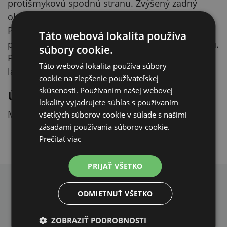
protišmykovú spodnú stranu. Zvýšený zadný
okraj s mäkkou výplňou slúži ako opierka.
Prešívaná vnútorná plocha na ležanie je z veľmi
Táto webová lokalita používa
príjemného materiálu, ktorý pripomína alcantaru.
súbory cookie.
Pelech je olemovaný tmavosivou polyesterovou
Táto webová lokalita používa súbory
látkou.
cookie na zlepšenie používateľskej
skúsenosti. Používaním našej webovej
Údržba
lokality vyjadrujete súhlas s používaním
Možno prať v práčke na 30 °C.
všetkých súborov cookie v súlade s našimi
zásadami používania súborov cookie.
Prečítať viac
PRIJAŤ VŠETKO
PREČO NAKUPOVAŤ U NÁS?
ODMIETNUŤ VŠETKO
ZOBRAZIŤ PODROBNOSTI