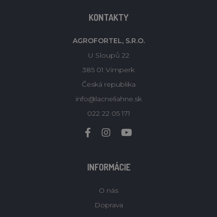
KONTAKTY
AGROFORTEL, S.R.O.
U Sloupů 22
385 01 Vimperk
Česká republika
info@lacneliahne.sk
022 22 05 171
INFORMÁCIE
O nás
Doprava