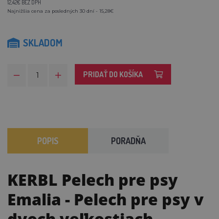
12,42€ BEZ DPH
Najnižšia cena za posledných 30 dní - 15,28€
SKLADOM
PRIDAŤ DO KOŠÍKA
POPIS
PORADŇA
KERBL Pelech pre psy
Emalia
- Pelech pre psy v
dvoch veľkostiach