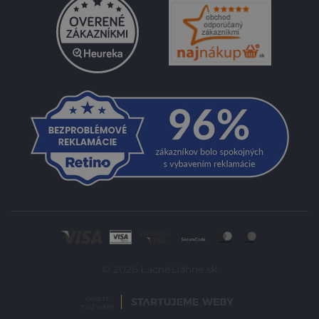
© 2026 LacnéLiahne.sk
CHCETE
TIEŽ WEB?