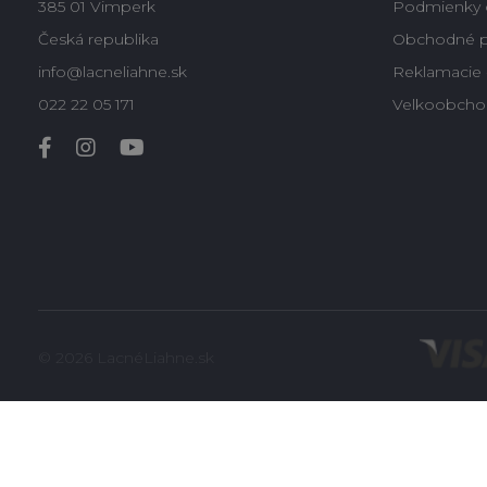
385 01 Vimperk
Podmienky 
Česká republika
Obchodné 
info@lacneliahne.sk
Reklamacie -
022 22 05 171
Velkoobcho
© 2026 LacnéLiahne.sk