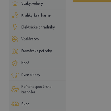
Vtáky, voliéry
Králiky, králikárne
Elektrické ohradníky
Včelárstvo
Farmárske potreby
Koně
Ovce a kozy
Poľnohospodárska
technika
Skot