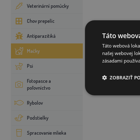
Veterinární pomůcky
Chov prepelíc
Táto webová
Antiparazitiká
Táto webová lokal
Mačky
našej webovej lok
zásadami používa
Psi
ZOBRAZIŤ P
Fotopasce a
poľovníctvo
Rybolov
Podstielky
Spracovanie mlieka