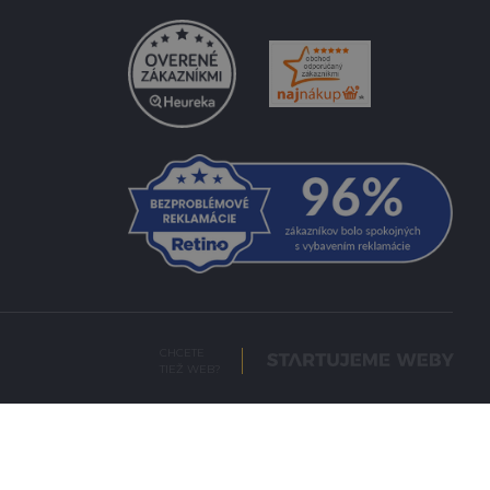
CHCETE
TIEŽ WEB?