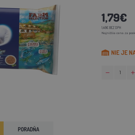
1,79€
1,46€ BEZ DPH
Najnižšia cena za posl
NIE JE N
PORADŇA