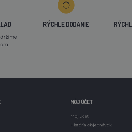
KLAD
RÝCHLE DODANIE
RÝCHL
 držíme
dom
E
MÔJ ÚČET
Môj účet
História objednávok