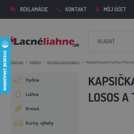
REKLAMÁCIE
KONTAKT
MÔJ ÚČET
Domov
Mačky
Krmivo pre mačky
Kapsička pre mačky Prevital
KAPSIČK
Hydina
LOSOS A 
Liahne
Krmivá
Kuríny, výbehy