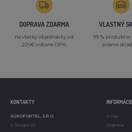
DOPRAVA ZDARMA
VLASTNÝ S
na všetky objednávky od
99 % produktov
200€ vrátane DPH.
priamo skla
KONTAKTY
INFORMÁCI
AGROFORTEL, S.R.O.
O nás
U Sloupů 22
Doprava