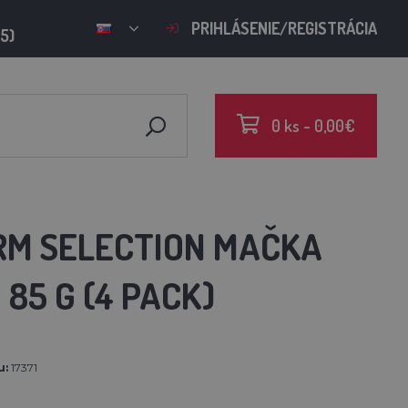
PRIHLÁSENIE/REGISTRÁCIA
15)
0 ks - 0,00€
RM SELECTION MAČKA
85 G (4 PACK)
u:
17371