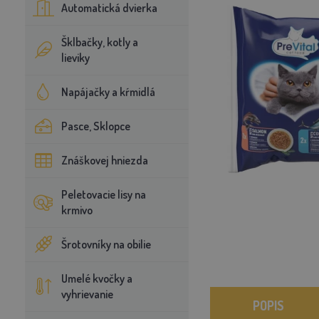
Automatická dvierka
Šklbačky, kotly a
lieviky
Napájačky a kŕmidlá
Pasce, Sklopce
Znáškovej hniezda
Peletovacie lisy na
krmivo
Šrotovníky na obilie
Umelé kvočky a
vyhrievanie
POPIS