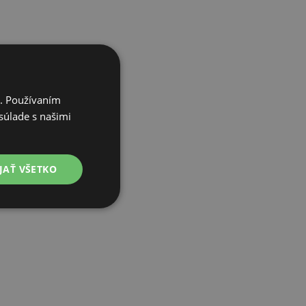
i. Používaním
súlade s našimi
JAŤ VŠETKO