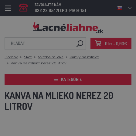
ZAVOLAJTE NÁM
022 22 05 171 (PO-PIA 9-15)
0 ks - 0,00€
Domov
Skot
Výroba mlieka
Kanvy na mlieko
Kanva na mlieko nerez 20 litrov
KATEGÓRIE
KANVA NA MLIEKO NEREZ 20
LITROV