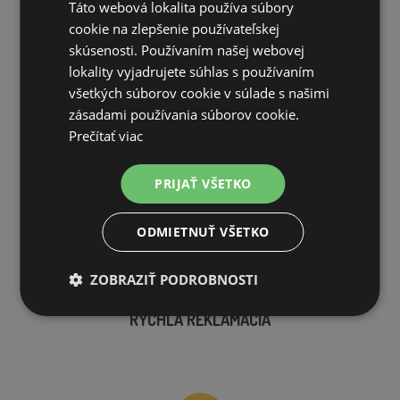
Táto webová lokalita používa súbory
VLASTNÝ SKLAD
cookie na zlepšenie používateľskej
99 % produktov držíme priamo skladom
skúsenosti. Používaním našej webovej
lokality vyjadrujete súhlas s používaním
všetkých súborov cookie v súlade s našimi
zásadami používania súborov cookie.
Prečítať viac
RÝCHLE DODANIE
PRIJAŤ VŠETKO
ODMIETNUŤ VŠETKO
ZOBRAZIŤ PODROBNOSTI
RÝCHLA REKLAMÁCIA