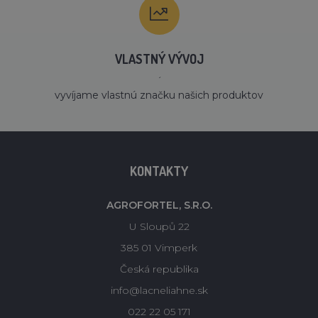
VLASTNÝ VÝVOJ
´
vyvíjame vlastnú značku našich produktov
KONTAKTY
AGROFORTEL, S.R.O.
U Sloupů 22
385 01 Vimperk
Česká republika
info@lacneliahne.sk
022 22 05 171