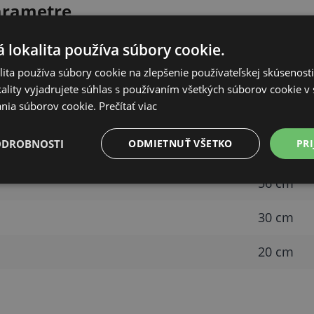
arametre
Hodnota
 lokalita používa súbory cookie.
ita používa súbory cookie na zlepšenie používateľskej skúsenost
30 l
ality vyjadrujete súhlas s používaním všetkých súborov cookie v 
nia súborov cookie.
Prečítať viac
hliník
ODROBNOSTI
ODMIETNUŤ VŠETKO
PRI
4,2 kg
56 cm
30 cm
20 cm