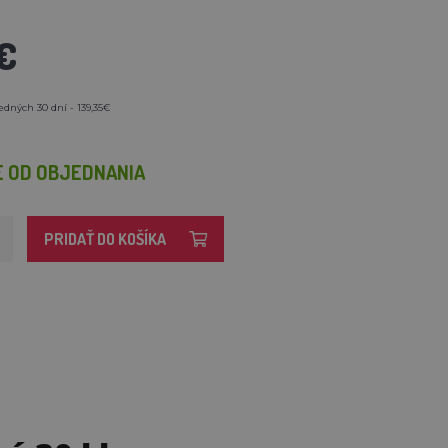
€
edných 30 dní - 139,35€
E OD OBJEDNANIA
PRIDAŤ DO KOŠÍKA