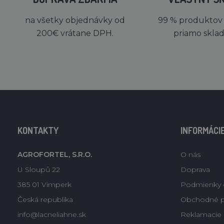
na všetky objednávky od
99 % produktov
200€ vrátane DPH.
priamo skla
KONTAKTY
INFORMÁCI
AGROFORTEL, S.R.O.
O nás
U Sloupů 22
Doprava
385 01 Vimperk
Podmienky 
Česká republika
Obchodné 
info@lacneliahne.sk
Reklamacie -