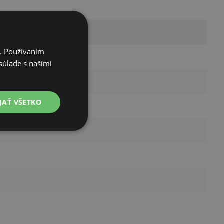
i. Používaním
súlade s našimi
JAŤ VŠETKO