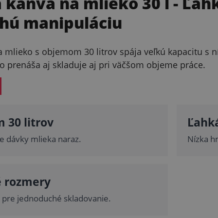
 kanva na mlieko 30 l
- Ľahk
hú manipuláciu
a mlieko s objemom 30 litrov spája veľkú kapacitu s
 prenáša aj skladuje aj pri väčšom objeme práce.
 30 litrov
Ľahká
ie dávky mlieka naraz.
Nízka h
 rozmery
ť pre jednoduché skladovanie.