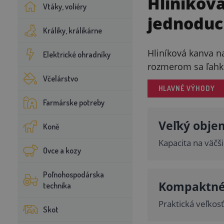
Hliníková
Vtáky, voliéry
jednoduc
Králiky, králikárne
Hliníková kanva n
Elektrické ohradníky
rozmerom sa ľahko
Včelárstvo
HLAVNÉ VÝHODY
Farmárske potreby
Veľký objem
Koně
Kapacita na väčš
Ovce a kozy
Poľnohospodárska
Kompaktné
technika
Praktická veľkos
Skot