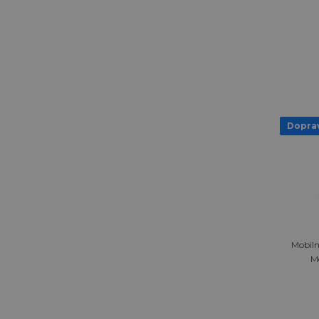
Dopra
Mobiln
Me