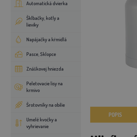
Automatická dvierka
Šklbačky, kotly a
lieviky
Napájačky a kŕmidlá
Pasce, Sklopce
Znáškovej hniezda
Peletovacie lisy na
krmivo
Šrotovníky na obilie
POPIS
Umelé kvočky a
vyhrievanie