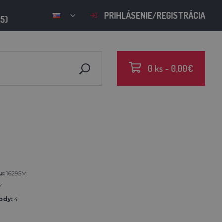
PRIHLÁSENIE/REGISTRÁCIA
15)
0 ks - 0,00€
u:
16295M
Y
ody:
4