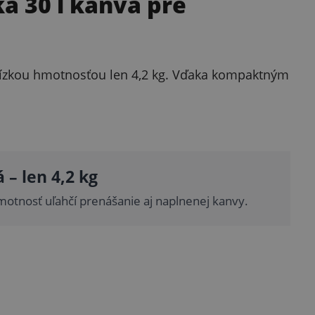
á 30 l kanva pre
 nízkou hmotnosťou len 4,2 kg. Vďaka kompaktným
 – len 4,2 kg
motnosť uľahčí prenášanie aj naplnenej kanvy.