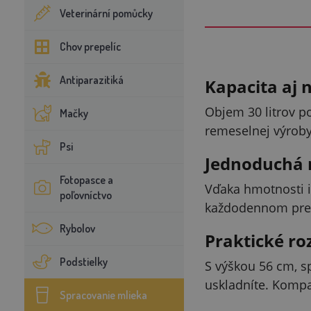
Veterinární pomůcky
Chov prepelíc
Antiparazitiká
Kapacita aj 
Objem 30 litrov p
Mačky
remeselnej výroby
Psi
Jednoduchá 
Fotopasce a
Vďaka hmotnosti ib
poľovníctvo
každodennom pre
Rybolov
Praktické ro
Podstielky
S výškou 56 cm, 
uskladníte. Kompak
Spracovanie mlieka