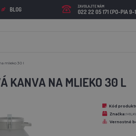
ZAVOLAJTE NÁM
BLOG
022 22 05 171 (PO-PIA 9-
na mlieko 30 l
Á KANVA NA MLIEKO 30 L
Kód produkt
Značka:
MILK
Vernostné b