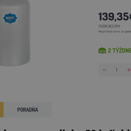
139,35
113,29€ BEZ DPH
Najnižšia cena za posl
2 TÝŽDN
PORADŇA