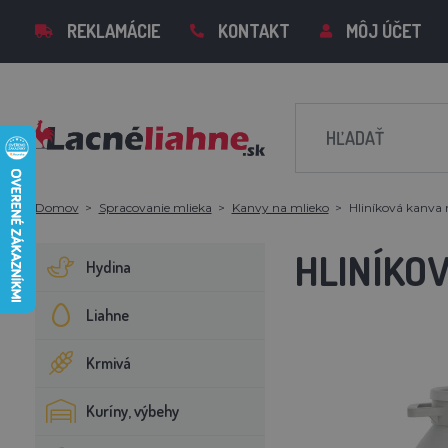
REKLAMÁCIE
KONTAKT
MÔJ ÚČET
Domov
Spracovanie mlieka
Kanvy na mlieko
Hliníková kanva 
HLINÍKOV
Hydina
Liahne
Krmivá
Kuríny, výbehy