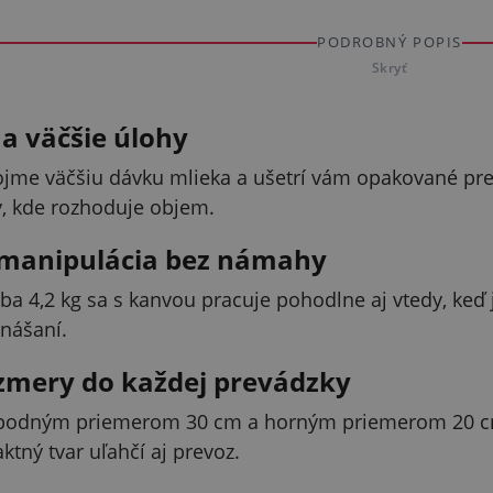
PODROBNÝ POPIS
Skryť
na väčšie úlohy
ojme väčšiu dávku mlieka a ušetrí vám opakované pre
, kde rozhoduje objem.
manipulácia bez námahy
a 4,2 kg sa s kanvou pracuje pohodlne aj vtedy, keď je 
nášaní.
zmery do každej prevádzky
spodným priemerom 30 cm a horným priemerom 20 cm 
tný tvar uľahčí aj prevoz.