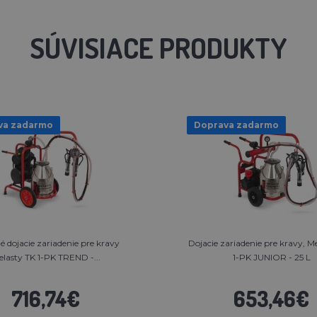
SÚVISIACE PRODUKTY
va zadarmo
Doprava zadarmo
é dojacie zariadenie pre kravy
Dojacie zariadenie pre kravy, M
lasty TK 1-PK TREND -...
1-PK JUNIOR - 25 L
716,74€
653,46€