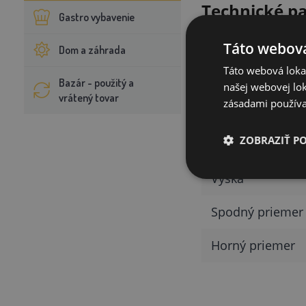
Technické p
Gastro vybavenie
Parameter
Táto webová
Dom a záhrada
Táto webová lokal
Objem
Bazár - použitý a
našej webovej lok
vrátený tovar
zásadami používa
Materiál
ZOBRAZIŤ P
Hmotnosť
Výška
Spodný priemer
Horný priemer