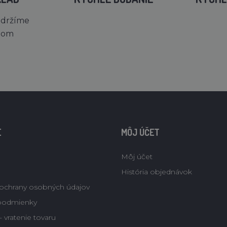
 držíme
dom
E
MÔJ ÚČET
Môj účet
História objednávok
ochrany osobných údajov
podmienky
 vratenie tovaru