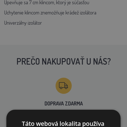
Upevňuje sa 7 cm klincom, ktorý je súčasťou
Uchytenie klincom znemožňuje krádež izolátora
Univerzálny izolátor
PREČO NAKUPOVAŤ U NÁS?
DOPRAVA ZDARMA
na všetky objednávky od 200€ vrátane DPH.
Táto webová lokalita používa