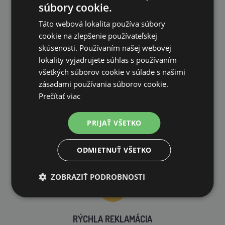
súbory cookie.
Táto webová lokalita používa súbory
cookie na zlepšenie používateľskej
VLASTNÝ SKLAD
skúsenosti. Používaním našej webovej
lokality vyjadrujete súhlas s používaním
99 % produktov držíme priamo skladom
všetkých súborov cookie v súlade s našimi
zásadami používania súborov cookie.
Prečítať viac
PRIJAŤ VŠETKO
RÝCHLE DODANIE
ODMIETNUŤ VŠETKO
ZOBRAZIŤ PODROBNOSTI
RÝCHLA REKLAMÁCIA