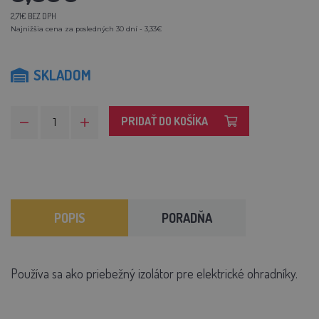
2,71€ BEZ DPH
Najnižšia cena za posledných 30 dní - 3,33€
SKLADOM
PRIDAŤ DO KOŠÍKA
POPIS
PORADŇA
Používa sa ako priebežný izolátor pre elektrické ohradníky.