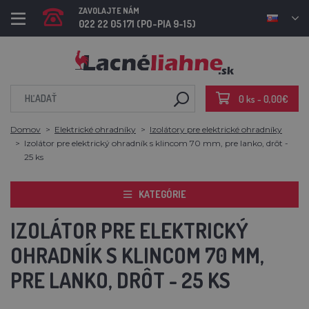
ZAVOLAJTE NÁM
022 22 05 171 (PO-PIA 9-15)
0 ks - 0,00€
Domov
Elektrické ohradníky
Izolátory pre elektrické ohradníky
Izolátor pre elektrický ohradník s klincom 70 mm, pre lanko, drôt -
25 ks
KATEGÓRIE
IZOLÁTOR PRE ELEKTRICKÝ
OHRADNÍK S KLINCOM 70 MM,
PRE LANKO, DRÔT - 25 KS