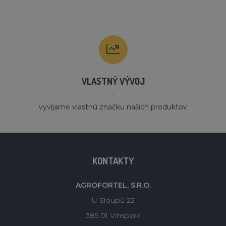
VLASTNÝ VÝVOJ
´
vyvíjame vlastnú značku našich produktov
KONTAKTY
AGROFORTEL, S.R.O.
U Sloupů 22
385 01 Vimperk