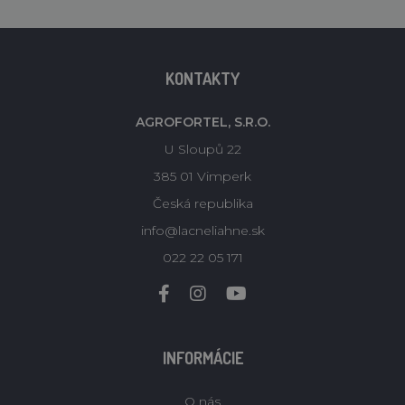
KONTAKTY
AGROFORTEL, S.R.O.
U Sloupů 22
385 01 Vimperk
Česká republika
info@lacneliahne.sk
022 22 05 171
INFORMÁCIE
O nás