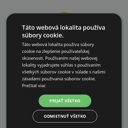
Táto webová lokalita používa
súbory cookie.
DOPRAVA ZDARMA
Táto webová lokalita používa súbory
na všetky objednávky od 200€ vrátane DPH.
cookie na zlepšenie používateľskej
skúsenosti. Používaním našej webovej
lokality vyjadrujete súhlas s používaním
všetkých súborov cookie v súlade s našimi
zásadami používania súborov cookie.
Prečítať viac
VLASTNÝ SKLAD
99 % produktov držíme priamo skladom
PRIJAŤ VŠETKO
ODMIETNUŤ VŠETKO