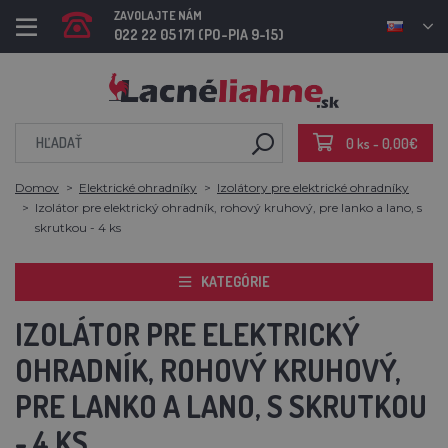
ZAVOLAJTE NÁM
022 22 05 171 (PO-PIA 9-15)
0 ks - 0,00€
Domov
Elektrické ohradníky
Izolátory pre elektrické ohradníky
Izolátor pre elektrický ohradník, rohový kruhový, pre lanko a lano, s
skrutkou - 4 ks
KATEGÓRIE
IZOLÁTOR PRE ELEKTRICKÝ
OHRADNÍK, ROHOVÝ KRUHOVÝ,
PRE LANKO A LANO, S SKRUTKOU
- 4 KS