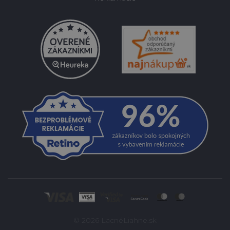
© 2026 LacnéLiahne.sk