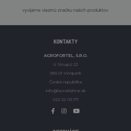
´
vyvíjame vlastnú značku našich produktov
KONTAKTY
AGROFORTEL, S.R.O.
U Sloupů 22
385 01 Vimperk
Česká republika
info@lacneliahne.sk
022 22 05 171