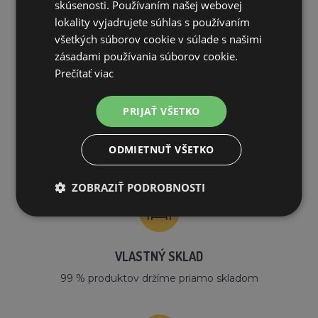
skúsenosti. Používaním našej webovej
PREČO NAKUPOVAŤ U NÁS?
lokality vyjadrujete súhlas s používaním
všetkých súborov cookie v súlade s našimi
zásadami používania súborov cookie.
Prečítať viac
PRIJAŤ VŠETKO
DOPRAVA ZDARMA
ODMIETNUŤ VŠETKO
na všetky objednávky od 200€ vrátane DPH.
ZOBRAZIŤ PODROBNOSTI
VLASTNÝ SKLAD
99 % produktov držíme priamo skladom