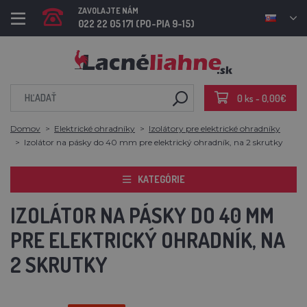
ZAVOLAJTE NÁM
022 22 05 171 (PO-PIA 9-15)
0 ks - 0,00€
Domov
Elektrické ohradníky
Izolátory pre elektrické ohradníky
Izolátor na pásky do 40 mm pre elektrický ohradník, na 2 skrutky
KATEGÓRIE
IZOLÁTOR NA PÁSKY DO 40 MM
PRE ELEKTRICKÝ OHRADNÍK, NA
2 SKRUTKY