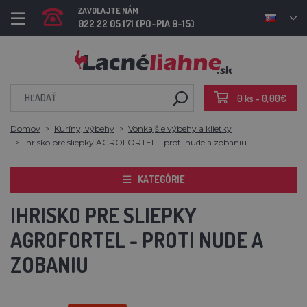
ZAVOLAJTE NÁM
022 22 05 171 (PO-PIA 9-15)
0 ks - 0,00€
Domov
Kuríny, výbehy
Vonkajšie výbehy a klietky
Ihrisko pre sliepky AGROFORTEL - proti nude a zobaniu
KATEGÓRIE
IHRISKO PRE SLIEPKY
AGROFORTEL - PROTI NUDE A
ZOBANIU