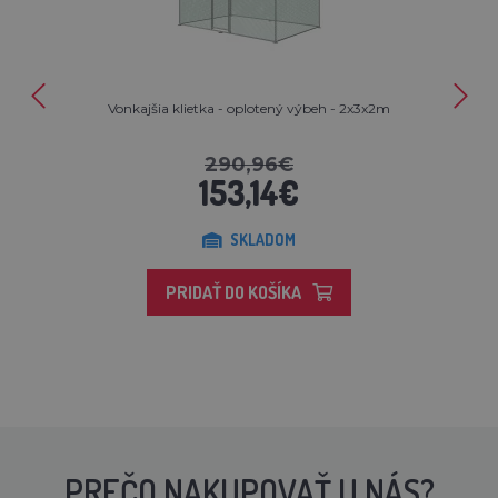
Vonkajšia klietka - oplotený výbeh - 2x3x2m
290,96€
153,14€
SKLADOM
PRIDAŤ DO KOŠÍKA
PREČO NAKUPOVAŤ U NÁS?