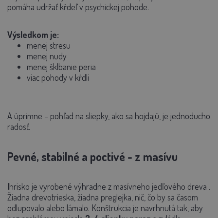
pomáha udržať kŕdeľ v psychickej pohode.
Výsledkom je:
menej stresu
menej nudy
menej šklbanie peria
viac pohody v kŕdli
A úprimne – pohľad na sliepky, ako sa hojdajú, je jednoducho
radosť.
Pevné, stabilné a poctivé - z masívu
Ihrisko je vyrobené
výhradne z masívneho jedľového dreva
.
Žiadna drevotrieska, žiadna preglejka, nič, čo by sa časom
odlupovalo alebo lámalo. Konštrukcia je navrhnutá tak, aby