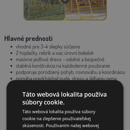
Hlavné prednosti
vhodné pre
3–4 sliepky súčasne
2 hojdačky, rebrík a viac úrovní bidielok
masívne jedľové drevo – odolné a bezpečné
stabilná konštrukcia na každodenné používanie
podporuje prirodzený pohyb, rovnováhu a koordináciu
pomáha predchádzať nude, stresu a šklbaniu peria
ideálny doplnok kurníka pre hobby chovateľa
Táto webová lokalita používa
súbory cookie.
Táto webová lokalita používa súbory
cookie na zlepšenie používateľskej
skúsenosti. Používaním našej webovej