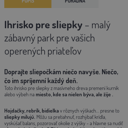
POPIS
PORADŇA
Ihrisko pre sliepky
– malý
zábavný park pre vašich
operených priateľov
Doprajte sliepočkám niečo navyše. Niečo,
čo im spríjemní každý deň.
Toto
ihrisko pre sliepky z masívneho dreva
premení kurník
alebo výbeh na
miesto, kde sa nielen býva, ale
žije
.
Hojdačky, rebrík, bidielka
v rôznych výškach… presne to
sliepky milujú.
Môžu sa pretiahnuť, rozhýbať krídla,
vyskúšať balans, pozorovať okolie z výšky - a hlavne sa
nudiť