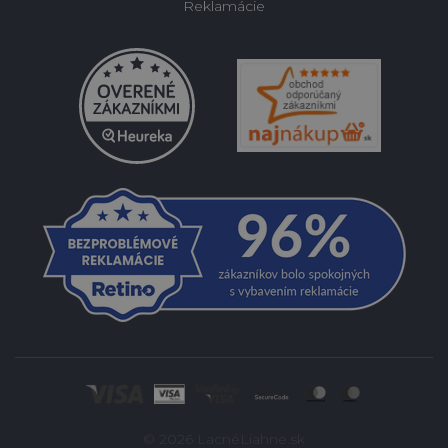
Reklamácie
© 2026 LacnéLiahne.sk