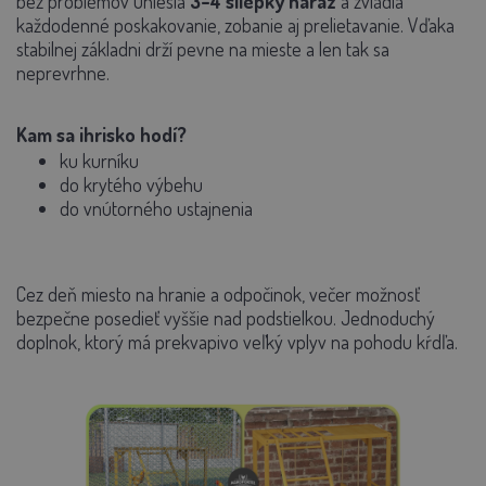
bez problémov uniesla
3–4 sliepky naraz
a zvládla
každodenné poskakovanie, zobanie aj prelietavanie.
Vďaka
stabilnej základni drží pevne na mieste a len tak sa
neprevrhne.
Kam sa ihrisko hodí?
ku kurníku
do krytého výbehu
do vnútorného ustajnenia
Cez deň miesto na hranie a odpočinok, večer možnosť
bezpečne posedieť vyššie nad podstielkou. Jednoduchý
doplnok, ktorý má prekvapivo veľký vplyv na pohodu kŕdľa.