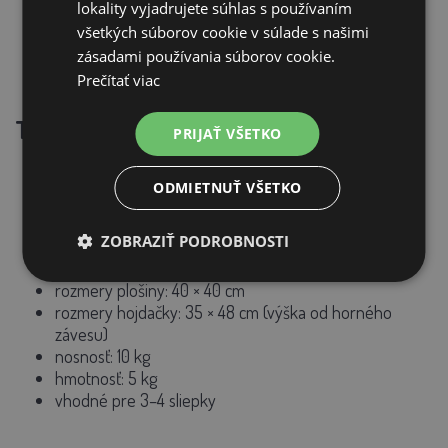
lokality vyjadrujete súhlas s používaním
všetkých súborov cookie v súlade s našimi
zásadami používania súborov cookie.
Prečítať viac
Technické parametre
PRIJAŤ VŠETKO
materiál: masívne jedľové drevo
farba: žlto-oranžová
ODMIETNUŤ VŠETKO
celkové rozmery: 100 × 110 × 70 cm
rozmery rebríka: 99 × 36 cm
ZOBRAZIŤ PODROBNOSTI
priemer bidielka: 1,8 cm
rozteč medzi bidielkami: 24,8 cm
rozmery plošiny: 40 × 40 cm
rozmery hojdačky: 35 × 48 cm (výška od horného
závesu)
nosnosť: 10 kg
hmotnosť: 5 kg
vhodné pre 3–4 sliepky