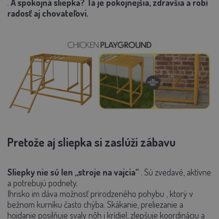
.
A spokojná sliepka? Tá je pokojnejšia, zdravšia a robí
radosť aj chovateľovi.
Pretože aj sliepka si zaslúži zábavu
Sliepky nie sú len „stroje na vajcia“
. Sú zvedavé, aktívne
a potrebujú podnety.
Ihrisko im dáva možnosť
prirodzeného pohybu
, ktorý v
bežnom kurníku často chýba. Skákanie, preliezanie a
hojdanie posilňuje svaly nôh i krídiel, zlepšuje koordináciu a