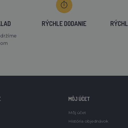
KLAD
RÝCHLE DODANIE
RÝCHL
 držíme
dom
E
MÔJ ÚČET
Môj účet
História objednávok