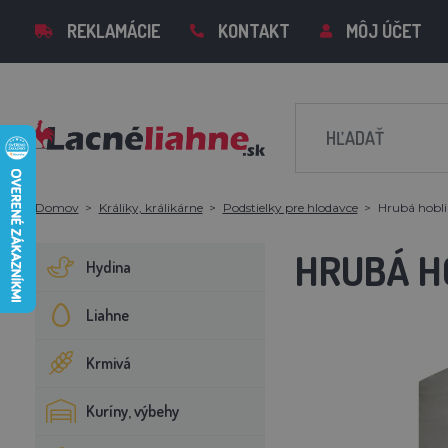
REKLAMÁCIE
KONTAKT
MÔJ ÚČET
Domov
Králiky, králikárne
Podstielky pre hlodavce
Hrubá hoblin
HRUBÁ HO
Hydina
Liahne
Krmivá
Kuríny, výbehy