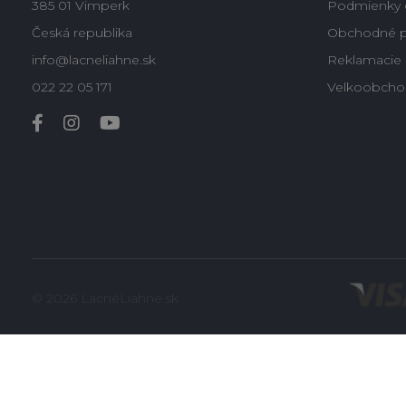
385 01 Vimperk
Podmienky 
Česká republika
Obchodné 
info@lacneliahne.sk
Reklamacie -
022 22 05 171
Velkoobcho
© 2026 LacnéLiahne.sk