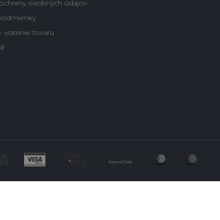
ochrany osobných údajov
podmienky
 vratenie tovaru
d