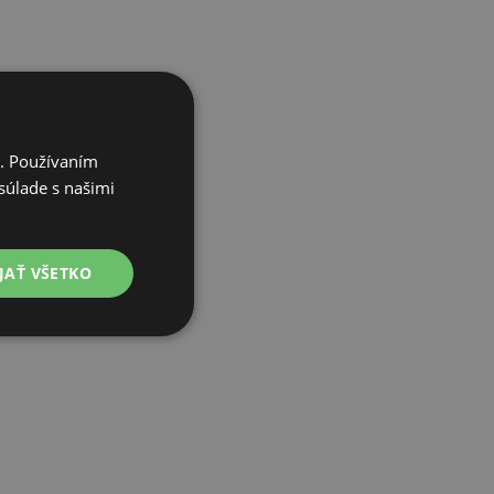
i. Používaním
súlade s našimi
JAŤ VŠETKO