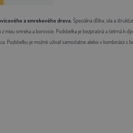
rovicového a smrekového dreva.
Špeciálna dĺžka, sila a štruk
á z mixu smreka a borovice. Podstielka je bezprašná a šetrná k d
ca. Podstielku je možné užívať samostatne alebo v kombinácii s b