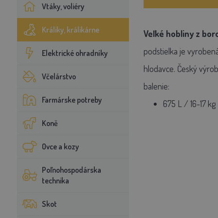
Vtáky, voliéry
Králiky, králikárne
Veľké hobliny z bo
podstielka je vyroben
Elektrické ohradníky
hlodavce. Český výrob
Včelárstvo
balenie:
Farmárske potreby
675 L / 16-17 kg
Koně
Ovce a kozy
Poľnohospodárska
technika
Skot