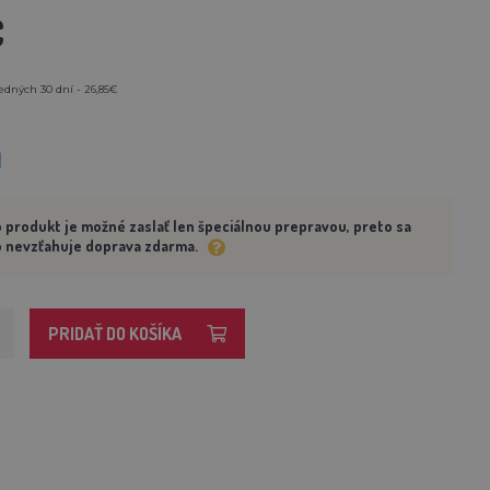
€
edných 30 dní - 26,85€
M
 produkt je možné zaslať len špeciálnou prepravou, preto sa
 nevzťahuje doprava zdarma.
PRIDAŤ DO KOŠÍKA