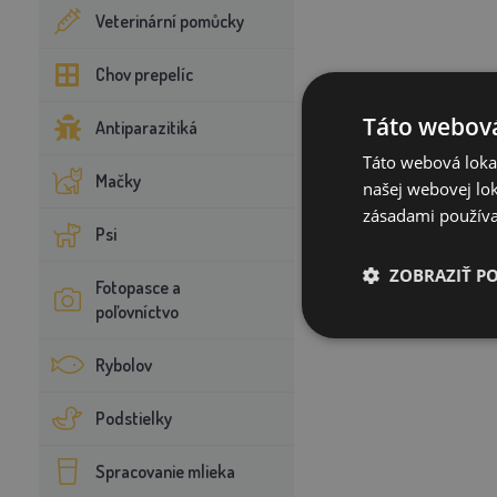
Veterinární pomůcky
Chov prepelíc
Táto webová
Antiparazitiká
Táto webová lokal
Mačky
našej webovej lok
zásadami používa
Psi
ZOBRAZIŤ P
Fotopasce a
poľovníctvo
Rybolov
Podstielky
Spracovanie mlieka