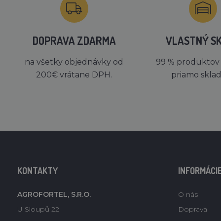
DOPRAVA ZDARMA
VLASTNÝ S
na všetky objednávky od
99 % produktov
200€ vrátane DPH.
priamo skla
KONTAKTY
INFORMÁCI
AGROFORTEL, S.R.O.
O nás
U Sloupů 22
Doprava