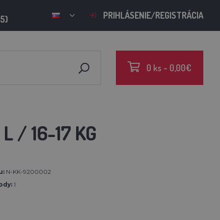
PRIHLÁSENIE/REGISTRÁCIA
15)
0 ks - 0,00€
 / 16-17 KG
u:
N-KK-9200002
ody:
1