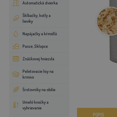
Automatická dvierka
Šklbačky, kotly a
lieviky
Napájačky a kŕmidlá
Pasce, Sklopce
Znáškovej hniezda
Peletovacie lisy na
krmivo
Šrotovníky na obilie
Umelé kvočky a
vyhrievanie
POPIS