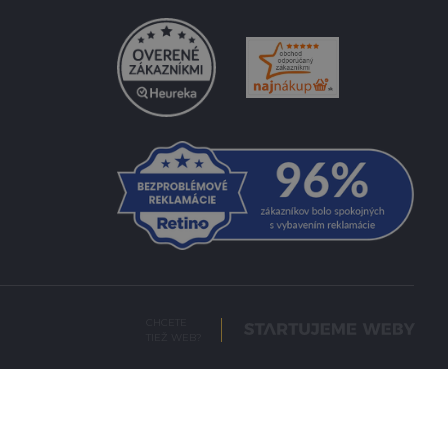
CHCETE
TIEŽ WEB?