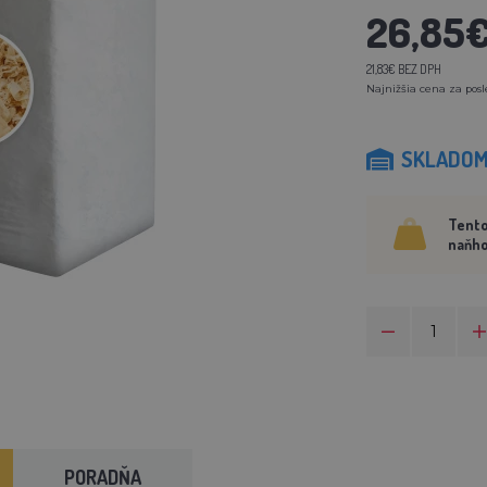
26,85
21,83€ BEZ DPH
Najnižšia cena za posl
SKLADO
Tento
naňho
PORADŇA