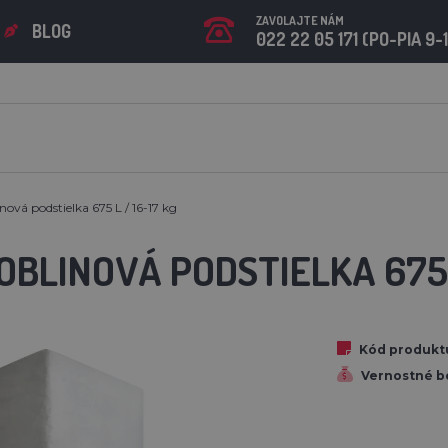
ZAVOLAJTE NÁM
BLOG
022 22 05 171 (PO-PIA 9-
ová podstielka 675 L / 16-17 kg
BLINOVÁ PODSTIELKA 675 L
Kód produkt
Vernostné b