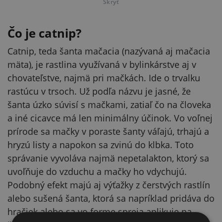
Skryť
Čo je catnip?
Catnip, teda šanta mačacia (nazývaná aj mačacia
mäta), je rastlina využívaná v bylinkárstve aj v
chovateľstve, najmä pri mačkách. Ide o trvalku
rastúcu v trsoch. Už podľa názvu je jasné, že
šanta úzko súvisí s mačkami, zatiaľ čo na človeka
a iné cicavce má len minimálny účinok. Vo voľnej
prírode sa mačky v poraste šanty váľajú, trhajú a
hryzú listy a napokon sa zvinú do klbka. Toto
správanie vyvoláva najmä nepetalakton, ktorý sa
uvoľňuje do vzduchu a mačky ho vdychujú.
Podobný efekt majú aj výťažky z čerstvých rastlín
alebo sušená šanta, ktorá sa napríklad pridáva do
hračiek alebo sa vo forme spreja aplikuje na