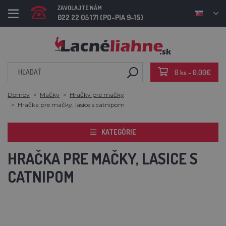
ZAVOLAJTE NÁM
022 22 05 171 (PO-PIA 9-15)
0 ks - 0,00€
Domov
Mačky
Hračky pre mačky
Hračka pre mačky, lasice s catnipom
KATEGÓRIE
HRAČKA PRE MAČKY, LASICE S
CATNIPOM