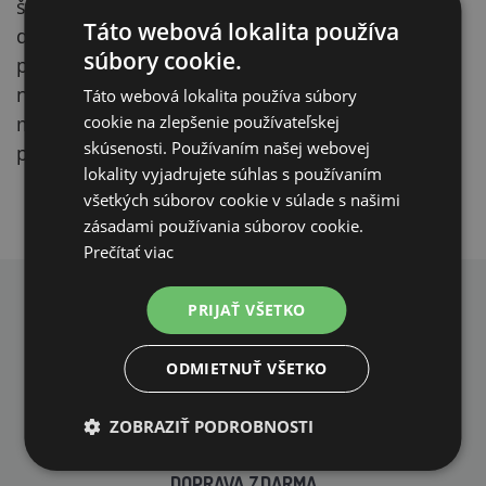
škrabadlá. Účinok šanty trvá približne päť až
Táto webová lokalita používa
desať minút. Potom nastáva útlm, čiastočne aj
súbory cookie.
preto, že mačky časť šanty často zjedia, takže na
ne následne pôsobí ako sedatívum. Šanta je pre
Táto webová lokalita používa súbory
cookie na zlepšenie používateľskej
mačky NEŠKODNÁ, nemá vedľajšie účinky a
skúsenosti. Používaním našej webovej
podľa známych skutočností NIE JE NÁVYKOVÁ.
lokality vyjadrujete súhlas s používaním
všetkých súborov cookie v súlade s našimi
zásadami používania súborov cookie.
Prečítať viac
PRIJAŤ VŠETKO
PREČO NAKUPOVAŤ U NÁS?
ODMIETNUŤ VŠETKO
ZOBRAZIŤ PODROBNOSTI
DOPRAVA ZDARMA