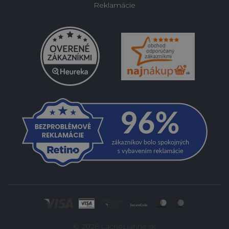
Reklamácie
© 2026 LacnéLiahne.sk