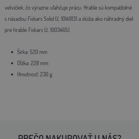
vetvičiek, čo výrazne uľahčuje prácu. Hrable sú kompatibilné
s násadou Fiskars Solid (č. 1014913) a slúžia ako náhradný diel
pre hrable Fiskars (č. 1003465).
Šírka:
520 mm
Dĺžka:
228 mm
Hmotnosť:
230 g
PREČO NAKUPOVAŤ U NÁS?