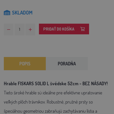
SKLADOM
PRIDAŤ DO KOŠÍKA
POPIS
PORADŇA
Hrable FISKARS SOLID L švédske 52cm - BEZ NÁSADY!
Tieto široké hrable sú ideálne pre efektívne upratovanie
veľkých plôch trávnikov. Robustné, pružné prsty so
špeciálnou geometriou zabraňujú zachytávaniu lístia a