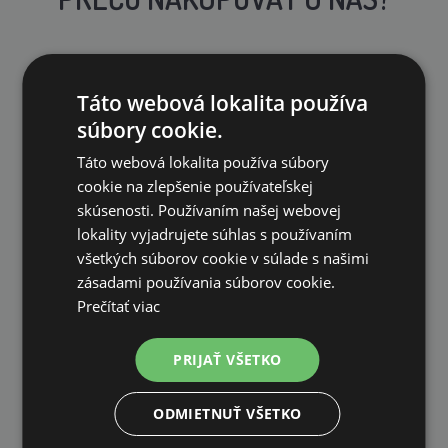
Táto webová lokalita používa
súbory cookie.
DOPRAVA ZDARMA
Táto webová lokalita používa súbory
na všetky objednávky od 200€ vrátane DPH.
cookie na zlepšenie používateľskej
skúsenosti. Používaním našej webovej
lokality vyjadrujete súhlas s používaním
všetkých súborov cookie v súlade s našimi
zásadami používania súborov cookie.
Prečítať viac
VLASTNÝ SKLAD
99 % produktov držíme priamo skladom
PRIJAŤ VŠETKO
ODMIETNUŤ VŠETKO