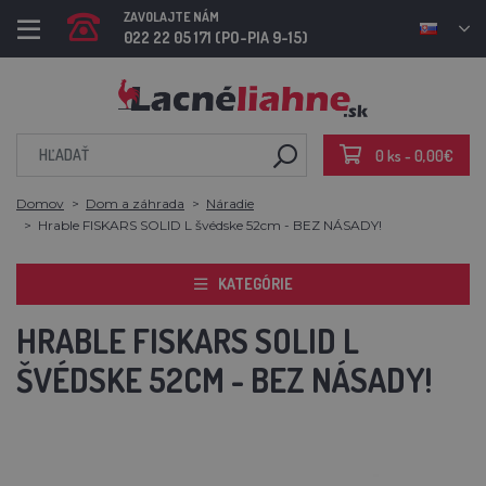
ZAVOLAJTE NÁM
022 22 05 171 (PO-PIA 9-15)
0 ks - 0,00€
Domov
Dom a záhrada
Náradie
Hrable FISKARS SOLID L švédske 52cm - BEZ NÁSADY!
KATEGÓRIE
HRABLE FISKARS SOLID L
ŠVÉDSKE 52CM - BEZ NÁSADY!