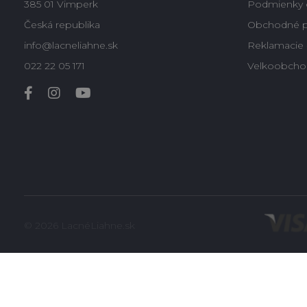
385 01 Vimperk
Podmienky 
Česká republika
Obchodné 
info@lacneliahne.sk
Reklamacie -
022 22 05 171
Velkoobcho
© 2026 LacnéLiahne.sk