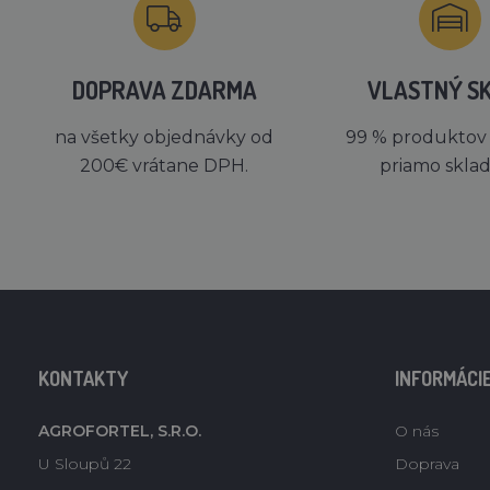
DOPRAVA ZDARMA
VLASTNÝ S
na všetky objednávky od
99 % produktov
200€ vrátane DPH.
priamo skla
KONTAKTY
INFORMÁCI
AGROFORTEL, S.R.O.
O nás
U Sloupů 22
Doprava