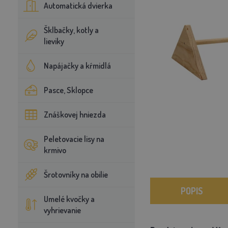
Automatická dvierka
Šklbačky, kotly a
lieviky
Napájačky a kŕmidlá
Pasce, Sklopce
Znáškovej hniezda
Peletovacie lisy na
krmivo
Šrotovníky na obilie
POPIS
Umelé kvočky a
vyhrievanie