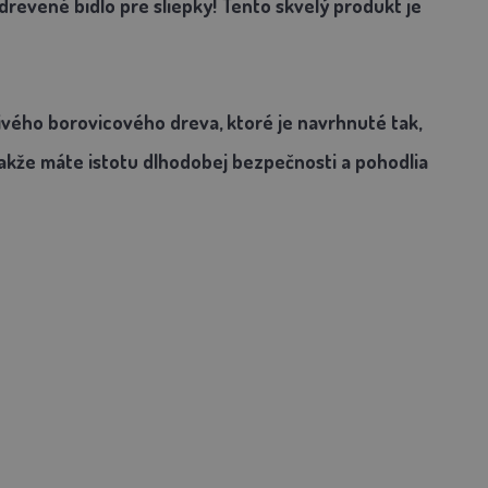
drevené bidlo pre sliepky! Tento skvelý produkt je
ivého borovicového dreva, ktoré je navrhnuté tak,
akže máte istotu dlhodobej bezpečnosti a pohodlia