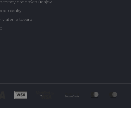
ochrany osobných údajov
podmienky
 vratenie tovaru
d