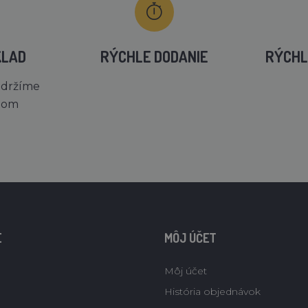
KLAD
RÝCHLE DODANIE
RÝCHL
 držíme
dom
E
MÔJ ÚČET
Môj účet
História objednávok