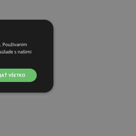
i. Používaním
súlade s našimi
JAŤ VŠETKO