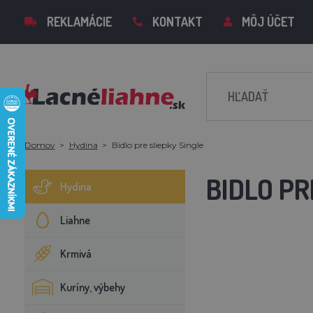
REKLAMÁCIE
KONTAKT
MÔJ ÚČET
Domov
Hydina
Bidlo pre sliepky Single
BIDLO PR
Hydina
Liahne
Krmivá
Kuríny, výbehy