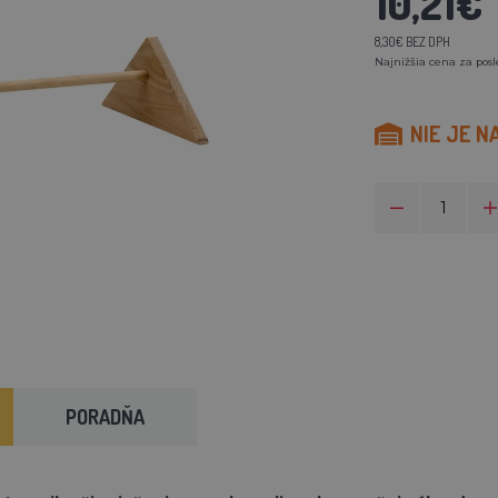
10,21€
8,30€ BEZ DPH
Najnižšia cena za posl
NIE JE N
PORADŇA