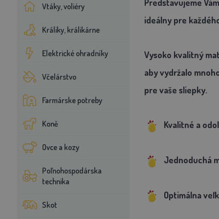
Predstavujeme Vám t
Vtáky, voliéry
ideálny pre každého
Králiky, králikárne
Elektrické ohradníky
Vysoko kvalitný mat
aby vydržalo mnoho
Včelárstvo
pre vaše sliepky.
Farmárske potreby
Koně
Kvalitné a odo
Ovce a kozy
Jednoduchá mo
Poľnohospodárska
technika
Optimálna veľk
Skot