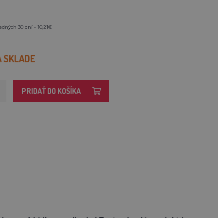
edných 30 dní - 10,21€
A SKLADE
PRIDAŤ DO KOŠÍKA