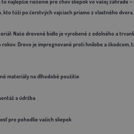
o najlepšie riešenie pre chov sliepok vo vašej záhrade – 
, kto túži po čerstvých vajciach priamo z vlastného dvora.
eriál: Naše drevené bidlo je vyrobené z odolného a trvanl
 rokov. Drevo je impregnované proti hnilobe a škodcom, t
lné materiály na dlhodobé použitie
ntáž a údržba
osť pre pohodlie vašich sliepok