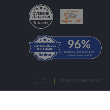
CHCETE
TIEŽ WEB?