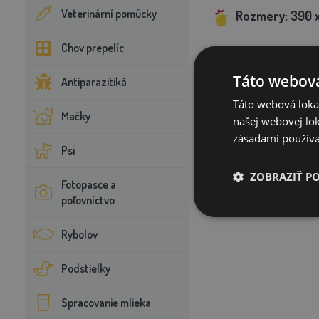
Veterinární pomůcky
Rozmery:
390 x
Chov prepelíc
Táto webová
Antiparazitiká
Táto webová lokal
Mačky
našej webovej lok
zásadami používa
Psi
ZOBRAZIŤ P
Fotopasce a
poľovníctvo
Rybolov
Podstielky
Spracovanie mlieka