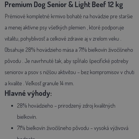
Premium Dog Senior & Light Beef 12 kg
Prémiové kompletné krmivo bohaté na hovädzie pre
staršie
a menej aktívne psy všetkých plemien
, ktoré podporuje
vitalitu, pohyblivosť a celkové zdravie aj v zrelom veku
.
Obsahuje
28% hovädzieho mäsa
a
71% bielkovín živočíšneho
pôvodu
. Je navrhnuté tak, aby spĺňalo špecifické potreby
seniorov a psov s nižšou aktivitou –
bez kompromisov v chuti
a kvalite
.
Veľkosť granule 14 mm.
Hlavné výhody:
28% hovädzieho
– prirodzený zdroj kvalitných
bielkovín.
71% bielkovín živočíšneho pôvodu
– vysoká výživová