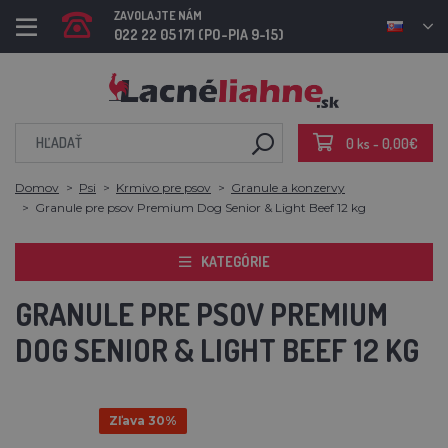
ZAVOLAJTE NÁM
022 22 05 171 (PO-PIA 9-15)
0 ks - 0,00€
Domov
Psi
Krmivo pre psov
Granule a konzervy
Granule pre psov Premium Dog Senior & Light Beef 12 kg
KATEGÓRIE
GRANULE PRE PSOV PREMIUM
DOG SENIOR & LIGHT BEEF 12 KG
Zľava 30%