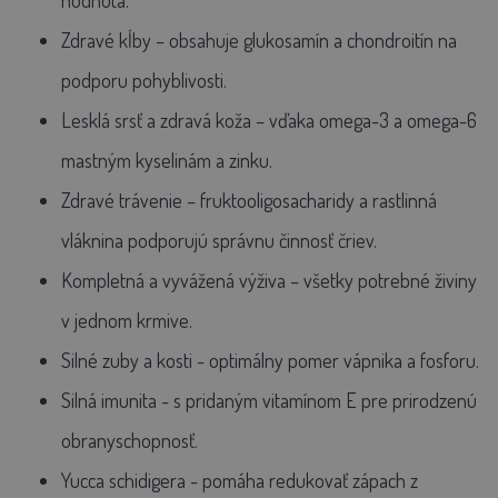
hodnota.
Zdravé kĺby
– obsahuje glukosamín a chondroitín na
podporu pohyblivosti.
Lesklá srsť a zdravá koža
– vďaka omega-3 a omega-6
mastným kyselinám a zinku.
Zdravé trávenie
– fruktooligosacharidy a rastlinná
vláknina podporujú správnu činnosť čriev.
Kompletná a vyvážená výživa
– všetky potrebné živiny
v jednom krmive.
Silné zuby a kosti
- optimálny pomer vápnika a fosforu.
Silná imunita
- s pridaným vitamínom E pre prirodzenú
obranyschopnosť.
Yucca schidigera
- pomáha redukovať zápach z