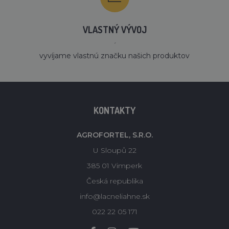
VLASTNÝ VÝVOJ
´
vyvíjame vlastnú značku našich produktov
KONTAKTY
AGROFORTEL, S.R.O.
U Sloupů 22
385 01 Vimperk
Česká republika
info@lacneliahne.sk
022 22 05 171