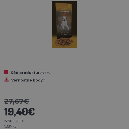
Kód produktu:
28103
Vernostné body:
1
27,67€
19,40€
15,77€ BEZ DPH
1,62€/KG