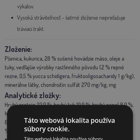
výkalov.
Vysoká stráviteľnosť
- šetrné zloženie nepreťažuje
tráviaci trakt.
Zloženie:
Pšenica, kukurica, 28 % sušené hovädzie mäso, oleje a
tuky, vedľajšie výrobky rastlinného pôvodu (2 % repné
rezne, 0,5 % yucca schidigera, fruktooligosacharidy 1 g/kg),
minerálne látky, chondroitín sulfát 270 mg/kg, mg.
Analytické zložky:
Hrubý proteín 22,0 %, hrubý tuk 10,0 %, hrubý popol 8,0 %,
hrubá vláknina 3,0 %, vápnik 1,70 %, fosfor 1,20 %, omega-
Táto webová lokalita používa
6 mastnej kyseliny 2,4 %, omega-3 mastné kyseliny 0,15
súbory cookie.
%.
Táto webová lokalita používa súbory