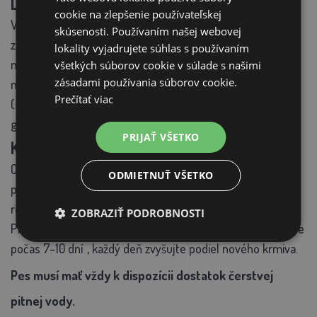
Doplnkové látky (v 1 kg):
cookie na zlepšenie používateľskej
Vitamín A 15 000 IU, Vitamín D3 1 000 IU, Vitamín E 150 mg,
skúsenosti. Používaním našej webovej
zinok (síran zinočnatý monohydrát) 110 mg, mangán (oxid
lokality vyjadrujete súhlas s používaním
mangánatý) 7 mg, meď (síran meďnatý pentahydrát) 10
všetkých súborov cookie v súlade s našimi
zásadami používania súborov cookie.
mg, želez jód (jodičnan vápenatý bezvodý) 2 mg, selén
Prečítať viac
(seleničitan sodný) 0,3 mg, chondroitín 270 mg,
glukosamín 200 mg.
PRIJAŤ VŠETKO
Kŕmny návod:
Odporúčané dávkovanie je orientačné – závisí od veku,
ODMIETNUŤ VŠETKO
plemena, telesnej kondície a aktivity psa. Kŕmnu dávku
rozdeľte do 1–2 porcií denne.
ZOBRAZIŤ PODROBNOSTI
Pri prechode na nové krmivo
prevádzajte zmenu postupne
počas 7–10 dní
, každý deň zvyšujte podiel nového krmiva.
Pes musí mať
vždy k dispozícii dostatok čerstvej
pitnej vody.