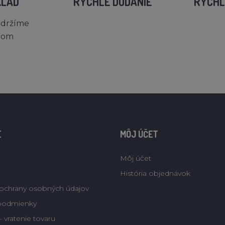
KLAD
RÝCHLE DODANIE
RÝCHL
 držíme
dom
E
MÔJ ÚČET
Môj účet
História objednávok
ochrany osobných údajov
podmienky
 vratenie tovaru