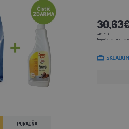
30,63
24,90€ BEZ DPH
Najnižšia cena za posl
SKLADO
PORADŇA