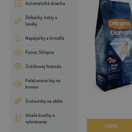
Automatická dvierka
Šklbačky, kotly a
lieviky
Napájačky a kŕmidlá
Pasce, Sklopce
Znáškovej hniezda
Peletovacie lisy na
krmivo
Šrotovníky na obilie
Umelé kvočky a
vyhrievanie
POPIS