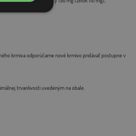
erylacetát), oxid zinočnatý 150 mg (zinok 110 mg),
 iného krmiva odporúčame nové krmivo pridávať postupne v
.
málnej trvanlivosti uvedeným na obale.