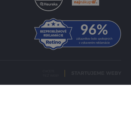
CHCETE
TIEŽ WEB?