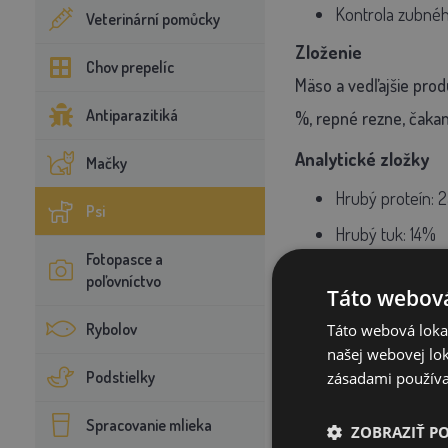
Kontrola zubné
Veterinární pomůcky
Zloženie
Chov prepelíc
Mäso a vedľajšie prod
Antiparazitiká
%, repné rezne, čakan
Analytické zložky
Mačky
Hrubý proteín:
2
Psi
Hrubý tuk:
14%
Fotopasce a
Hrubá vláknina:
poľovníctvo
Táto webová
Hrubý popol:
8,
Rybolov
Táto webová lokal
Vápnik:
1,60%
našej webovej lok
Podstielky
Fosfor:
1,10 %
zásadami používa
Nutričné doplnkové 
Spracovanie mlieka
ZOBRAZIŤ P