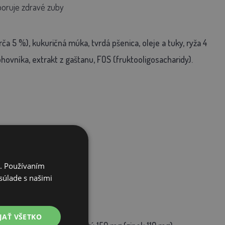
oruje zdravé zuby
 5 %), kukuričná múka, tvrdá pšenica, oleje a tuky, ryža 4
hovníka, extrakt z gaštanu, FOS (fruktooligosacharidy).
i. Používaním
súlade s našimi
JAŤ VŠETKO