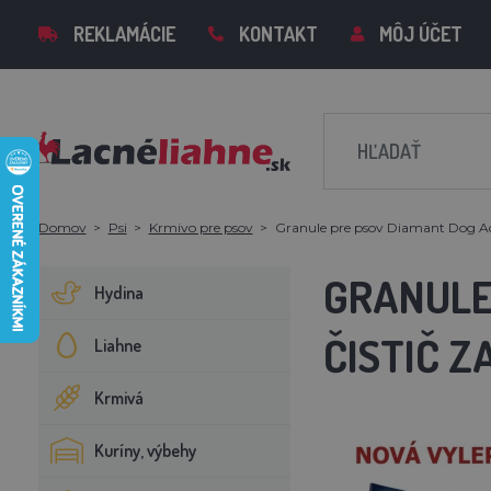
REKLAMÁCIE
KONTAKT
MÔJ ÚČET
Domov
Psi
Krmivo pre psov
Granule pre psov Diamant Dog A
GRANULE 
Hydina
ČISTIČ 
Liahne
Krmivá
Kuríny, výbehy