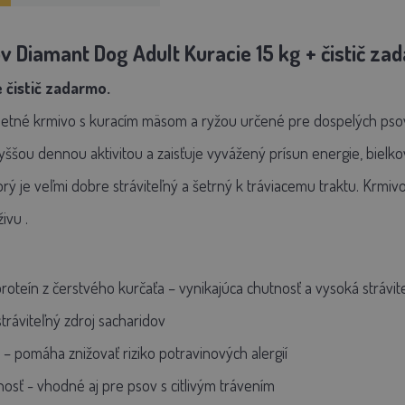
v Diamant Dog Adult Kuracie 15 kg + čistič za
 čistič zadarmo.
letné krmivo s kuracím mäsom a ryžou určené pre
dospelých pso
yššou dennou aktivitou
a zaisťuje vyvážený prísun energie, bielkoví
torý je veľmi dobre stráviteľný a šetrný k tráviacemu traktu. Krmiv
živu
.
roteín z čerstvého kurčaťa
– vynikajúca chutnosť a vysoká strávit
tráviteľný zdroj sacharidov
– pomáha znižovať riziko potravinových alergií
nosť
- vhodné aj pre psov s citlivým trávením