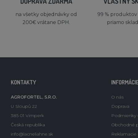
DOPRAVA ZDARMA
VLASTNÝ S
na všetky objednávky od
99 % produktov
200€ vrátane DPH.
priamo skla
KONTAKTY
INFORMÁCI
AGROFORTEL, S.R.O.
O nás
U Sloupů 22
Doprava
385 01 Vimperk
Podmienky 
Česká republika
Obchodné 
info@lacneliahne.sk
Reklamacie -