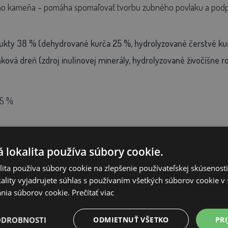
ho kameňa
– pomáha spomaľovať tvorbu zubného povlaku a podp
ukty 38 % (dehydrované kurča 25 %, hydrolyzované čerstvé kurča
ková dreň (zdroj inulínovej minerály, hydrolyzované živočíšne ro
5 %
3,9 %
 lokalita používa súbory cookie.
5 %
ita používa súbory cookie na zlepšenie používateľskej skúsenost
ality vyjadrujete súhlas s používaním všetkých súborov cookie v 
nia súborov cookie.
Prečítať viac
látky v 1 kg
ODROBNOSTI
ODMIETNUŤ VŠETKO
PRI