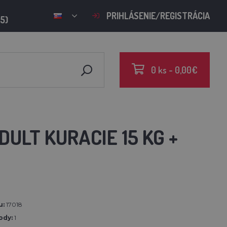
PRIHLÁSENIE/REGISTRÁCIA
15)
0 ks - 0,00€
ULT KURACIE 15 KG +
u:
17018
ody:
1