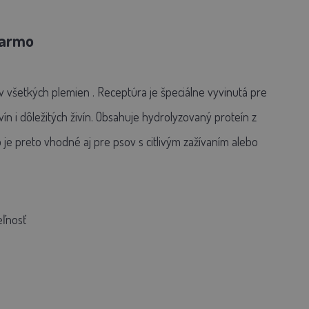
darmo
v všetkých plemien
. Receptúra je špeciálne vyvinutá pre
n i dôležitých živín.
Obsahuje
hydrolyzovaný proteín z
o je preto vhodné aj pre psov s
citlivým zažívaním alebo
eľnosť