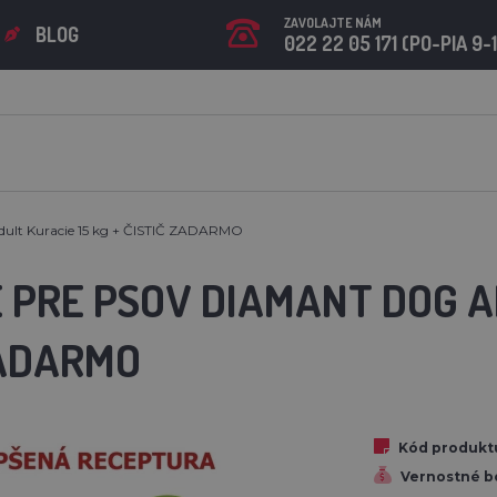
ZAVOLAJTE NÁM
BLOG
022 22 05 171 (PO-PIA 9-
dult Kuracie 15 kg + ČISTIČ ZADARMO
PRE PSOV DIAMANT DOG AD
ZADARMO
Kód produkt
Vernostné b