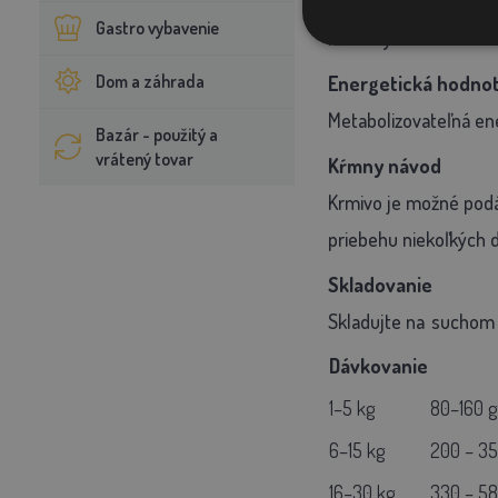
Vitamín A 15 000 IU/k
Gastro vybavenie
monohydrát síranu ž
Dom a záhrada
Energetická hodno
Metabolizovateľná ene
Bazár - použitý a
vrátený tovar
Kŕmny návod
Krmivo je možné pod
priebehu niekoľkých d
Skladovanie
Skladujte na
suchom 
Dávkovanie
1–5 kg
80–160 g
6–15 kg
200 – 35
16–30 kg
330 – 58