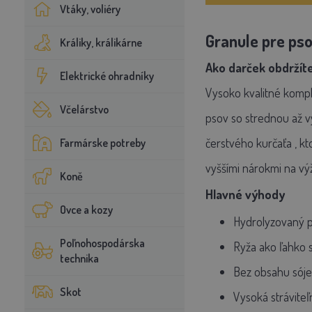
Vtáky, voliéry
Granule pre pso
Králiky, králikárne
Ako darček obdržíte
Elektrické ohradníky
Vysoko kvalitné komp
Včelárstvo
psov so
strednou až v
čerstvého kurčaťa
, k
Farmárske potreby
vyššími nárokmi na vý
Koně
Hlavné výhody
Ovce a kozy
Hydrolyzovaný p
Poľnohospodárska
Ryža ako ľahko s
technika
Bez obsahu sóje
Skot
Vysoká stráviteľ