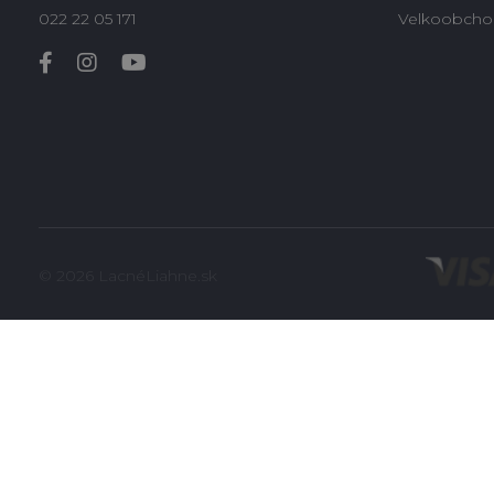
022 22 05 171
Velkoobcho
© 2026 LacnéLiahne.sk