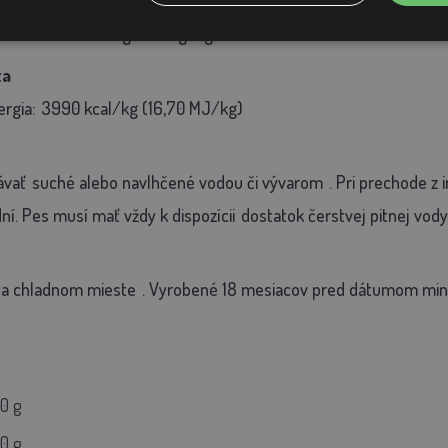
g, vitamín D3 950 IU/kg, vitamín E 100 mg/kg (all-rac-alfa-tokof
eleznatého 260 mg0lez mg/kg.
ta
rgia:
3990 kcal/kg (16,70 MJ/kg)
ávať
suché alebo navlhčené vodou či vývarom
. Pri prechode z
ní. Pes musí mať vždy k dispozícii
dostatok čerstvej pitnej vody
a chladnom mieste
. Vyrobené 18 mesiacov pred dátumom mini
0 g
0 g