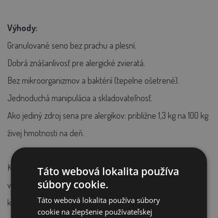
Výhody:
Granulované seno bez prachu a plesní.
Dobrá znášanlivosť pre alergické zvieratá.
Bez mikroorganizmov a baktérií (tepelne ošetrené).
Jednoduchá manipulácia a skladovateľnosť.
Ako jediný zdroj sena pre alergikov: približne 1,3 kg na 100 kg
živej hmotnosti na deň.
Kŕmenie koní granulovaným senom konzultujte s Vaším
Táto webová lokalita používa
súbory cookie.
veterinárom – najmä vhodné množstvo, v akých prípadoch
Táto webová lokalita používa súbory
kŕmiť granulovaným senom, ako často a pod.)
cookie na zlepšenie používateľskej