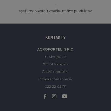
´
vyvíjame vlastnú značku našich produktov
KONTAKTY
AGROFORTEL, S.R.O.
U Sloupů 22
385 01 Vimperk
Česká republika
info@lacneliahne.sk
022 22 05 171