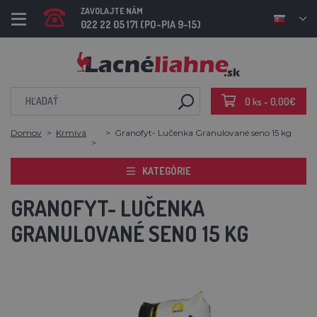
ZAVOLAJTE NÁM
022 22 05 171 (PO-PIA 9-15)
0 ks - 0,00€
Domov
Krmivá
Granofyt- Lučenka Granulované seno 15 kg
KATEGÓRIE
GRANOFYT- LUČENKA
GRANULOVANÉ SENO 15 KG