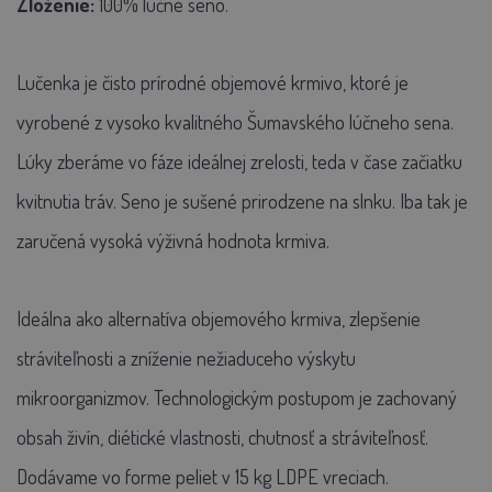
Zloženie:
100% lúčne seno.
Lučenka je čisto prírodné objemové krmivo, ktoré je
vyrobené z vysoko kvalitného Šumavského lúčneho sena.
Lúky zberáme vo fáze ideálnej zrelosti, teda v čase začiatku
kvitnutia tráv. Seno je sušené prirodzene na slnku. Iba tak je
zaručená vysoká výživná hodnota krmiva.
Ideálna ako alternatíva objemového krmiva, zlepšenie
stráviteľnosti a zníženie nežiaduceho výskytu
mikroorganizmov. Technologickým postupom je zachovaný
obsah živín, diétické vlastnosti, chutnosť a stráviteľnosť.
Dodávame vo forme peliet v 15 kg LDPE vreciach.