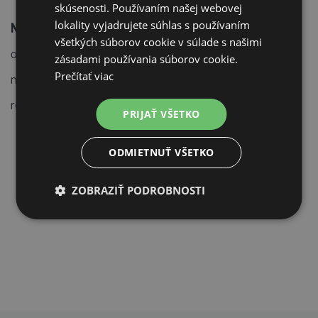
skúsenosti. Používaním našej webovej
lokality vyjadrujete súhlas s používaním
Návod na použitie:
granulované seno Lučenka
všetkých súborov cookie v súlade s našimi
odporúčame pred kŕmením (predovšetkým koní) namočiť a
zásadami používania súborov cookie.
Prečítať viac
nechať rozpadnúť. Naše granule sú krehké a dobre sa
rozpadajú.
PRIJAŤ VŠETKO
ODMIETNUŤ VŠETKO
ZOBRAZIŤ PODROBNOSTI