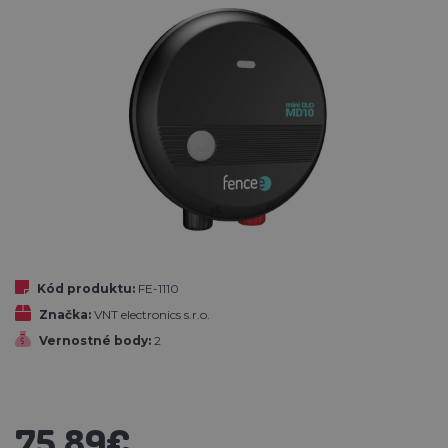
Kód produktu:
FE-1110
Značka:
VNT electronics s.r.o.
Vernostné body:
2
75,89€