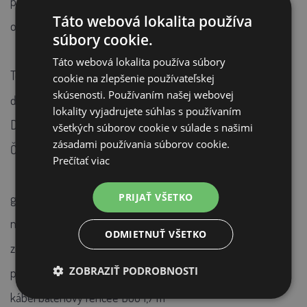
pokles napätia batérie pod 12 V alebo pokles napätia v
Táto webová lokalita používa
ohrade pod 2,5 kV.
súbory cookie.
Táto webová lokalita používa súbory
Technológia Smart Control, nízka spotreba zdroja a niekoľko
cookie na zlepšenie používateľskej
skúsenosti. Používaním našej webovej
ďalších výhod a funkcií, ktoré prináša generátor fencee mini
lokality vyjadrujete súhlas s používaním
DUO MD.
všetkých súborov cookie v súlade s našimi
zásadami používania súborov cookie.
Čo nájdete v balení:
Prečítať viac
PRIJAŤ VŠETKO
generátor fencee
napájací adaptér fencee DUO 14 V 1,5 m
ODMIETNUŤ VŠETKO
zemniaci kábel 150 cm (očko-očko)
ZOBRAZIŤ PODROBNOSTI
pripojovací kábel 100 cm (očko-srdiečko)
kábel batériový fencee DUO 1,7 m