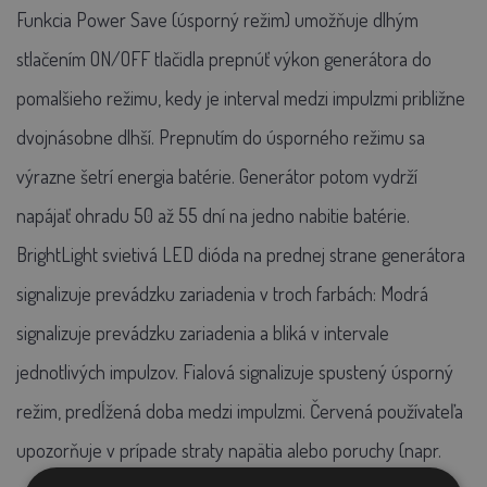
Funkcia Power Save (úsporný režim) umožňuje dlhým
stlačením ON/OFF tlačidla prepnúť výkon generátora do
pomalšieho režimu, kedy je interval medzi impulzmi približne
dvojnásobne dlhší. Prepnutím do úsporného režimu sa
výrazne šetrí energia batérie. Generátor potom vydrží
napájať ohradu 50 až 55 dní na jedno nabitie batérie.
BrightLight svietivá LED dióda na prednej strane generátora
signalizuje prevádzku zariadenia v troch farbách: Modrá
signalizuje prevádzku zariadenia a bliká v intervale
jednotlivých impulzov. Fialová signalizuje spustený úsporný
režim, predĺžená doba medzi impulzmi. Červená používateľa
upozorňuje v prípade straty napätia alebo poruchy (napr.