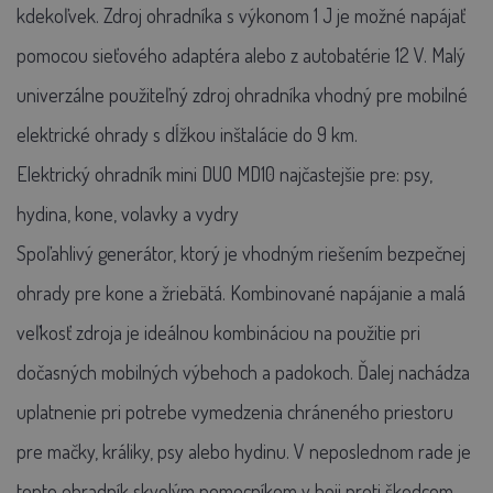
kdekoľvek. Zdroj ohradníka s výkonom 1 J je možné napájať
pomocou sieťového adaptéra alebo z autobatérie 12 V. Malý
univerzálne použiteľný zdroj ohradníka vhodný pre mobilné
elektrické ohrady s dĺžkou inštalácie do 9 km.
Elektrický ohradník mini DUO MD10 najčastejšie pre: psy,
hydina, kone, volavky a vydry
Spoľahlivý generátor, ktorý je vhodným riešením bezpečnej
ohrady pre kone a žriebätá. Kombinované napájanie a malá
veľkosť zdroja je ideálnou kombináciou na použitie pri
dočasných mobilných výbehoch a padokoch. Ďalej nachádza
uplatnenie pri potrebe vymedzenia chráneného priestoru
pre mačky, králiky, psy alebo hydinu. V neposlednom rade je
tento ohradník skvelým pomocníkom v boji proti škodcom,