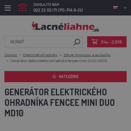
ZAVOLAJTE NÁM
022 22 05 171 (PO-PIA 9-15)
0 ks - 0,00€
Domov
Elektrické ohradníky
Zdroje impulzov a skúšačky
Generátor elektrického ohradníka fencee mini DUO MD10
KATEGÓRIE
GENERÁTOR ELEKTRICKÉHO
OHRADNÍKA FENCEE MINI DUO
MD10