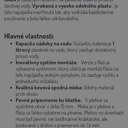
čerstvej vody.
Vyrobená z vysoko odolného plastu
, je
táto napájačka navrhnutá tak, aby vydržala každodenné
používanie a bola ľahko udržiavateľná.
Hlavné vlastnosti:
Kapacita nádoby na vodu:
Súčasťou balenia je
1
litrový
zásobník na vodu, ktorý zaisťuje dostatočný
prísun vody.
Inovatívny systém montáže:
Verzia s fliaš je
vybavená systémom, ktorý uľahčuje montáž fľaše na
telo napájačky jedným pohybom, čo zaisťuje rýchlu a
jednoduchú inštaláciu.
Kvalitná kovová spodná miska:
Odolný materiál
proti okusu
Pevné pripevnenie ku klietke:
V pletive sa
vystrihne otvor v šírke 15 mm.
Miska je v pletive a
fľaša sa ľahko vytiahne na plnenie.
Pletivo vo dvierkach
musí byť pevné, nie šesťhranné králikárske,
ale
bodované s drôtmi s priemerom do 1,4 mm
.