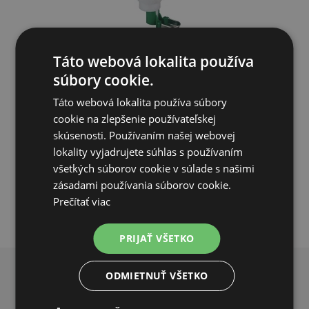
Hladinová napájačka pre hydinu, králiky - 0.5 l
Táto webová lokalita používa
súbory cookie.
5,05€
3,06€
Táto webová lokalita používa súbory
cookie na zlepšenie používateľskej
SKLADOM
skúsenosti. Používaním našej webovej
lokality vyjadrujete súhlas s používaním
PRIDAŤ DO KOŠÍKA
všetkých súborov cookie v súlade s našimi
zásadami používania súborov cookie.
Prečítať viac
PRIJAŤ VŠETKO
ODMIETNUŤ VŠETKO
PREČO NAKUPOVAŤ U NÁS?