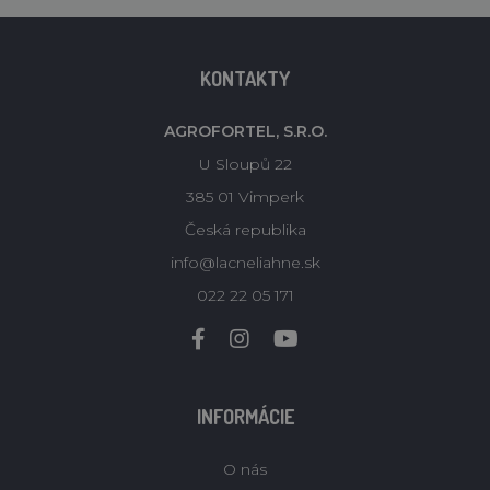
KONTAKTY
AGROFORTEL, S.R.O.
U Sloupů 22
385 01 Vimperk
Česká republika
info@lacneliahne.sk
022 22 05 171
INFORMÁCIE
O nás