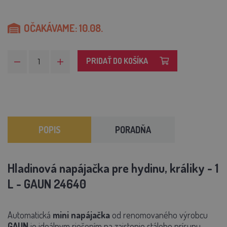
OČAKÁVAME: 10.08.
PRIDAŤ DO KOŠÍKA
POPIS
PORADŇA
Hladinová napájačka pre hydinu, králiky - 1
L - GAUN 24640
Automatická
mini napájačka
od renomovaného výrobcu
GAUN
je ideálnym riešením na zaistenie stáleho prísunu