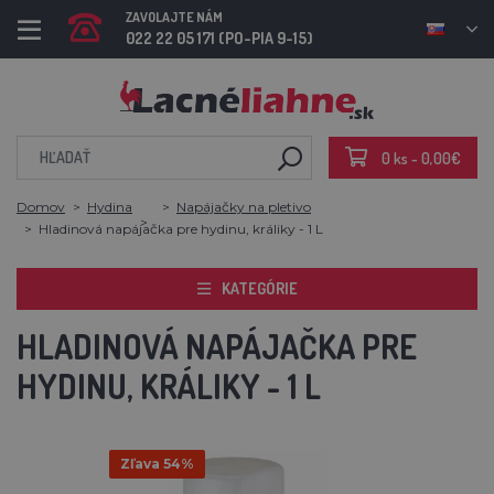
ZAVOLAJTE NÁM
022 22 05 171 (PO-PIA 9-15)
0 ks - 0,00€
Domov
Hydina
Napájačky na pletivo
Hladinová napájačka pre hydinu, králiky - 1 L
KATEGÓRIE
HLADINOVÁ NAPÁJAČKA PRE
HYDINU, KRÁLIKY - 1 L
Zľava 54%