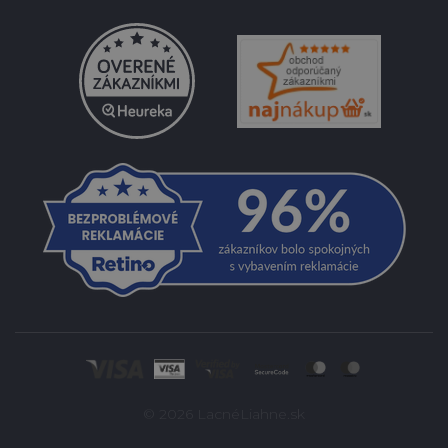
© 2026 LacnéLiahne.sk