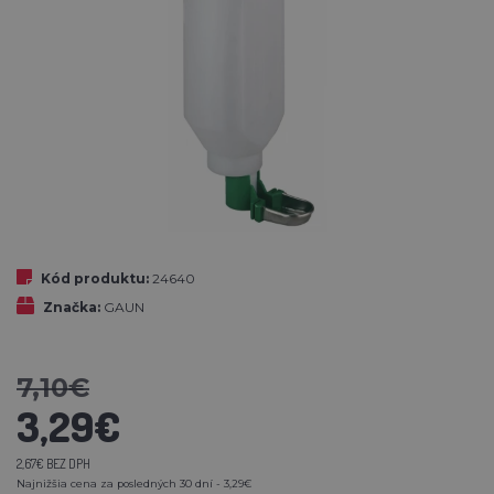
Kód produktu:
24640
Značka:
GAUN
7,10€
3,29€
2,67€ BEZ DPH
Najnižšia cena za posledných 30 dní - 3,29€