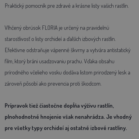
Praktický pomocník pre zdravé a krásne listy vašich rastlín.
Vlhčený obrúsok FLORIA je určený na pravidelnú
starostlivosť o listy orchideí a ďalších izbových rastlín.
Efektívne odstraňuje vápenné škvrny a vytvára antistatický
film, ktorý bráni usadzovaniu prachu. Vďaka obsahu
prírodného včelieho vosku dodáva listom prirodzený lesk a
zároveň pôsobí ako prevencia proti škodcom.
Prípravok tiež čiastočne dopĺňa výživu rastlín,
plnohodnotné hnojenie však nenahrádza. Je vhodný
pre všetky typy orchideí aj ostatné izbové rastliny.