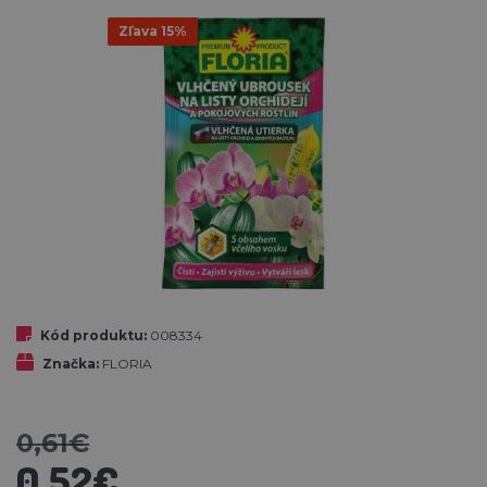
Zľava 15%
Kód produktu:
008334
Značka:
FLORIA
0,61€
0,52€