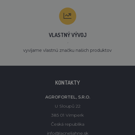
VLASTNÝ VÝVOJ
´
vyvíjame vlastnú značku našich produktov
KONTAKTY
AGROFORTEL, S.R.O.
U Sloupů 22
385 01 Vimperk
Česká republika
info@lacneliahne.sk