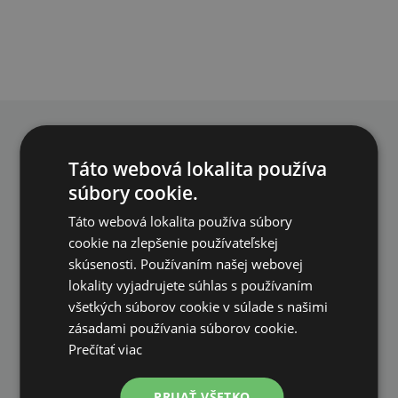
PREČO NAKUPOVAŤ U NÁS?
Táto webová lokalita používa
súbory cookie.
Táto webová lokalita používa súbory
cookie na zlepšenie používateľskej
skúsenosti. Používaním našej webovej
DOPRAVA ZDARMA
lokality vyjadrujete súhlas s používaním
všetkých súborov cookie v súlade s našimi
na všetky objednávky od 200€ vrátane DPH.
zásadami používania súborov cookie.
Prečítať viac
PRIJAŤ VŠETKO