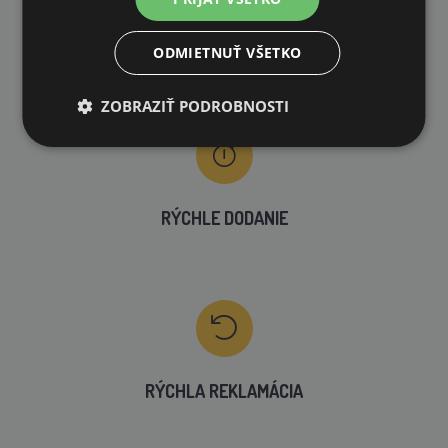
VLASTNÝ SKLAD
ODMIETNUŤ VŠETKO
99 % produktov držíme priamo skladom
ZOBRAZIŤ PODROBNOSTI
RÝCHLE DODANIE
RÝCHLA REKLAMÁCIA