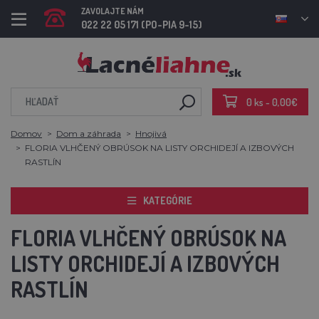
ZAVOLAJTE NÁM
022 22 05 171 (PO-PIA 9-15)
0 ks - 0,00€
Domov
Dom a záhrada
Hnojivá
FLORIA VLHČENÝ OBRÚSOK NA LISTY ORCHIDEJÍ A IZBOVÝCH
RASTLÍN
KATEGÓRIE
FLORIA VLHČENÝ OBRÚSOK NA
LISTY ORCHIDEJÍ A IZBOVÝCH
RASTLÍN