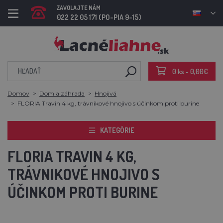
ZAVOLAJTE NÁM
022 22 05 171 (PO-PIA 9-15)
0 ks - 0,00€
Domov
Dom a záhrada
Hnojivá
FLORIA Travin 4 kg, trávnikové hnojivo s účinkom proti burine
KATEGÓRIE
FLORIA TRAVIN 4 KG,
TRÁVNIKOVÉ HNOJIVO S
ÚČINKOM PROTI BURINE