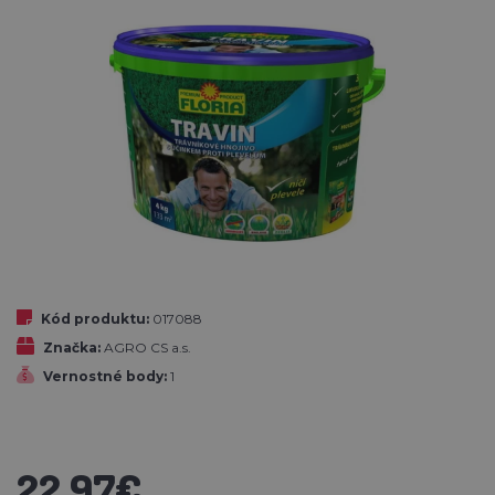
Kód produktu:
017088
Značka:
AGRO CS a.s.
Vernostné body:
1
22,97€