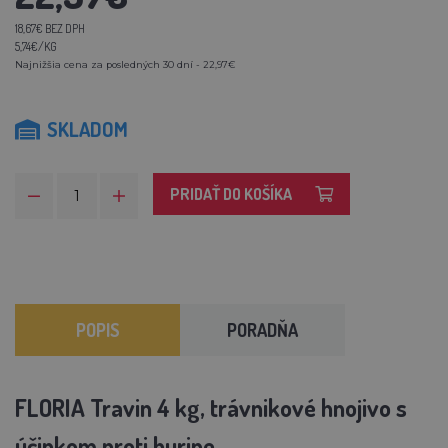
18,67€ BEZ DPH
5,74€/KG
Najnižšia cena za posledných 30 dní - 22,97€
SKLADOM
PRIDAŤ DO KOŠÍKA
POPIS
PORADŇA
FLORIA Travin 4 kg, trávnikové hnojivo s
účinkom proti burine