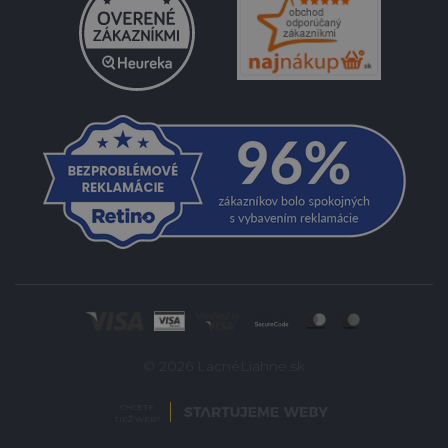
© 2026 LacnéLiahne.sk
CHCETE
TIEŽ WEB?