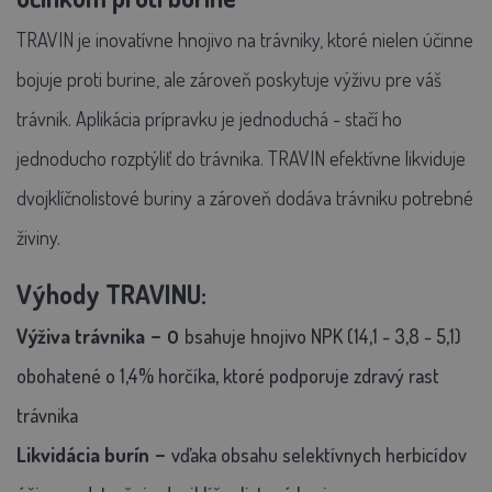
TRAVIN je inovatívne hnojivo na trávniky, ktoré nielen účinne
bojuje proti burine, ale zároveň poskytuje výživu pre váš
trávnik. Aplikácia prípravku je jednoduchá - stačí ho
jednoducho rozptýliť do trávnika. TRAVIN efektívne likviduje
dvojklíčnolistové buriny a zároveň dodáva trávniku potrebné
živiny.
Výhody TRAVINU:
- o
Výživa trávnika
bsahuje hnojivo NPK (14,1 - 3,8 - 5,1)
obohatené o 1,4% horčíka, ktoré podporuje zdravý rast
trávnika
-
Likvidácia burín
vďaka obsahu selektívnych herbicídov