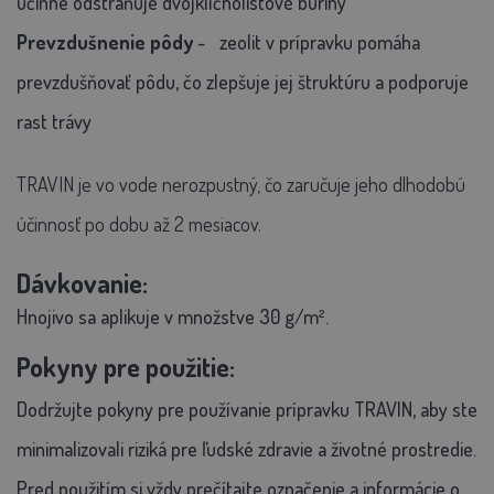
účinne odstraňuje dvojklíčnolistové buriny
Prevzdušnenie pôdy
-
zeolit v prípravku pomáha
prevzdušňovať pôdu, čo zlepšuje jej štruktúru a podporuje
rast trávy
TRAVIN je vo vode nerozpustný, čo zaručuje jeho dlhodobú
účinnosť po dobu až 2 mesiacov.
Dávkovanie:
Hnojivo sa aplikuje v množstve 30 g/m².
Pokyny pre použitie:
Dodržujte pokyny pre používanie prípravku TRAVIN, aby ste
minimalizovali riziká pre ľudské zdravie a životné prostredie.
Pred použitím si vždy prečítajte označenie a informácie o