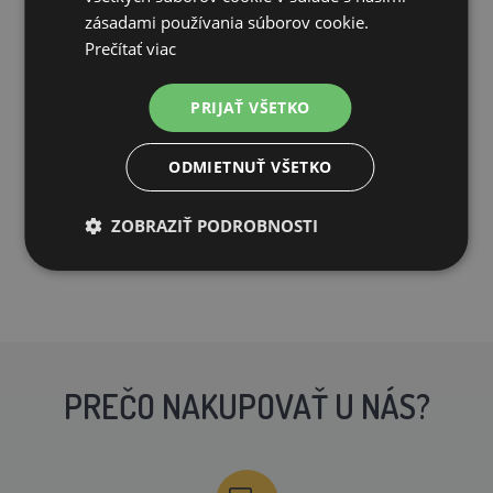
zásadami používania súborov cookie.
Organické hmyzie NPK hnojivo FRASSiO - granule 6 mm
Prečítať viac
| 1/3/5/...
Od 10,34€
PRIJAŤ VŠETKO
SKLADOM
ODMIETNUŤ VŠETKO
PRIDAŤ DO KOŠÍKA
ZOBRAZIŤ PODROBNOSTI
PREČO NAKUPOVAŤ U NÁS?