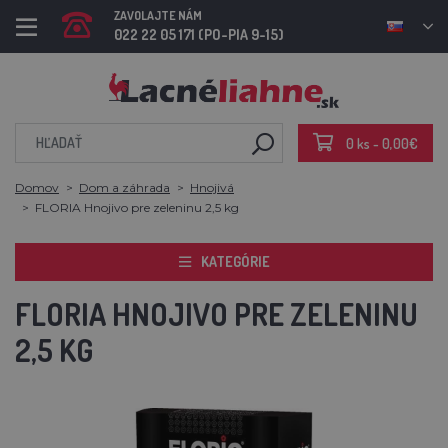
ZAVOLAJTE NÁM
022 22 05 171 (PO-PIA 9-15)
0 ks - 0,00€
Domov
Dom a záhrada
Hnojivá
FLORIA Hnojivo pre zeleninu 2,5 kg
KATEGÓRIE
FLORIA HNOJIVO PRE ZELENINU
2,5 KG