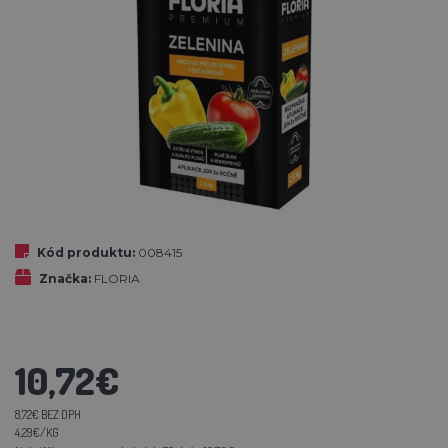
Kód produktu:
008415
Značka:
FLORIA
10,72€
8,72€ BEZ DPH
4,29€/KG