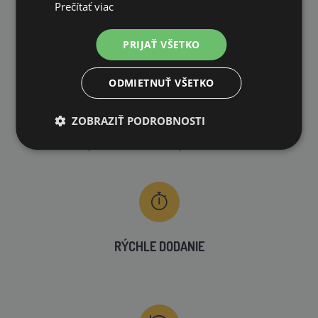
DOPRAVA ZDARMA
Prečítať viac
na všetky objednávky od 200€ vrátane DPH.
PRIJAŤ VŠETKO
ODMIETNUŤ VŠETKO
ZOBRAZIŤ PODROBNOSTI
VLASTNÝ SKLAD
99 % produktov držíme priamo skladom
RÝCHLE DODANIE