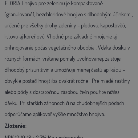
FLORIA Hnojivo pre zeleninu je
kompaktované
(granulované), bezchloridové hnojivo
s
dlhodobým účinkom
,
určené pre
všetky druhy zeleniny
– plodovú, kapustovitú,
listovú aj koreňovú.
Vhodné pre
základné hnojenie
aj
prihnojovanie počas vegetačného obdobia
. Vďaka dusíku v
rôznych formách, vrátane pomaly uvoľňovanej, zaisťuje
dlhodobý prísun živín
a umožňuje
menej častú aplikáciu
–
obvykle postačí hnojiť
iba dvakrát ročne
.
Pre
mladé rastliny
alebo pôdy s dostatočnou zásobou živín použite nižšiu
dávku.
Pri
starších záhonoch
či
na chudobnejších pôdach
odporúčame aplikovať vyššie množstvo hnojiva.
Zloženie:
NPK 12-10-18 + 2,7% Mg + mikroprvky