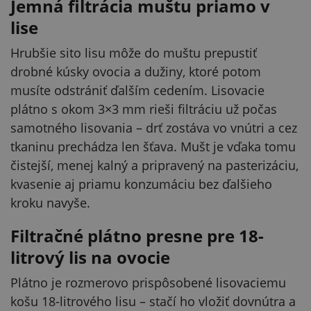
Jemná filtrácia muštu priamo v
lise
Hrubšie sito lisu môže do muštu prepustiť
drobné kúsky ovocia a dužiny, ktoré potom
musíte odstrániť ďalším cedením. Lisovacie
plátno s okom 3×3 mm rieši filtráciu už počas
samotného lisovania – drť zostáva vo vnútri a cez
tkaninu prechádza len šťava. Mušt je vďaka tomu
čistejší, menej kalný a pripravený na pasterizáciu,
kvasenie aj priamu konzumáciu bez ďalšieho
kroku navyše.
Filtračné plátno presne pre 18-
litrový lis na ovocie
Plátno je rozmerovo prispôsobené lisovaciemu
košu 18-litrového lisu – stačí ho vložiť dovnútra a