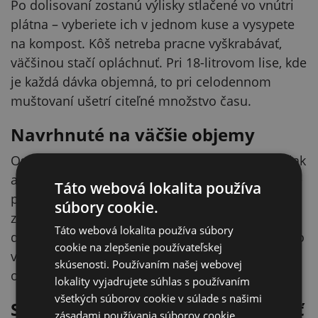
Po dolisovaní zostanú výlisky stlačené vo vnútri
plátna – vyberiete ich v jednom kuse a vysypete
na kompost. Kôš netreba pracne vyškrabávať,
väčšinou stačí opláchnuť. Pri 18-litrovom lise, kde
je každá dávka objemná, to pri celodennom
muštovaní ušetrí citeľné množstvo času.
Navrhnuté na väčšie objemy
Osemnásťlitrový kôš znamená viac drte, vyšší tlak
aj väčšie množstvo stekajúceho muštu. Lisovacie
Táto webová lokalita používa
plátno je preto spravené práve na tento objem –
súbory cookie.
zvládne plnú dávku ovocia a odolá zaťaženiu pri
Táto webová lokalita používa súbory
doťahovaní prítlaku. Hodí sa tam, kde sa lisuje vo
cookie na zlepšenie používateľskej
väčšom množstve a kôš sa počas sezóny plní
skúsenosti. Používaním našej webovej
opakovane.
lokality vyjadrujete súhlas s používaním
všetkých súborov cookie v súlade s našimi
Spotrebný diel, ktorý sa oplatí mať
zásadami používania súborov cookie.