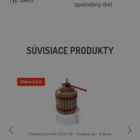
Typ dielu
spotrebný diel
SÚVISIACE PRODUKTY
Zľava 44%
Drevený LIS NA OVOCIE - muštovač - 6 litrov