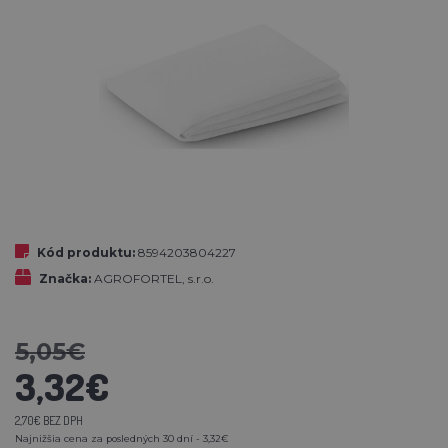
Kód produktu:
8594203804227
Značka:
AGROFORTEL, s.r.o.
5,05€
3,32€
2,70€ BEZ DPH
Najnižšia cena za posledných 30 dní - 3,32€