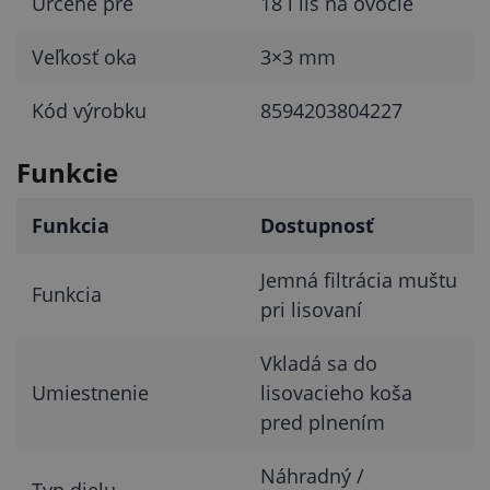
Určené pre
18 l lis na ovocie
Veľkosť oka
3×3 mm
Kód výrobku
8594203804227
Funkcie
Funkcia
Dostupnosť
Jemná filtrácia muštu
Funkcia
pri lisovaní
Vkladá sa do
Umiestnenie
lisovacieho koša
pred plnením
Náhradný /