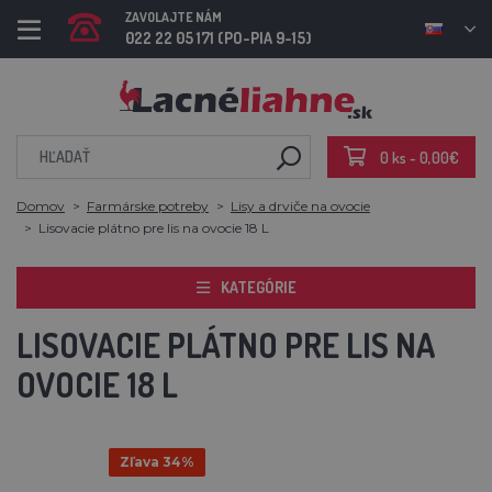
ZAVOLAJTE NÁM
022 22 05 171 (PO-PIA 9-15)
0 ks - 0,00€
Domov
Farmárske potreby
Lisy a drviče na ovocie
Lisovacie plátno pre lis na ovocie 18 L
KATEGÓRIE
LISOVACIE PLÁTNO PRE LIS NA
OVOCIE 18 L
Zľava 34%