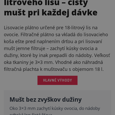
litrového lisu – čistý
mušt pri každej dávke
Lisovacie plátno určené pre 18-litrový lis na
ovocie. Filtračné plátno sa vkladá do lisovacieho
koša ešte pred naplnením drťou a pri lisovaní
mušt jemne filtruje – zachytí kúsky ovocia a
dužiny, ktoré by inak prepadli do nádoby. Veľkosť
oka tkaniny je 3×3 mm. Vhodné ako náhradná
filtračná plachta k muštovaču s objemom 18 l.
HLAVNÉ VÝHODY
Mušt bez zvyškov dužiny
Oko 3×3 mm zachytí kúsky ovocia, do nádoby
odteká len čistá šťava.