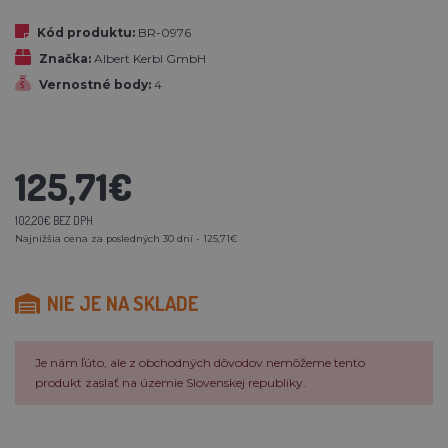
Kód produktu:
BR-0976
Značka:
Albert Kerbl GmbH
Vernostné body:
4
125,71€
102,20€ BEZ DPH
Najnižšia cena za posledných 30 dní - 125,71€
NIE JE NA SKLADE
Je nám ľúto, ale z obchodných dôvodov nemôžeme tento
produkt zaslať na územie Slovenskej republiky.