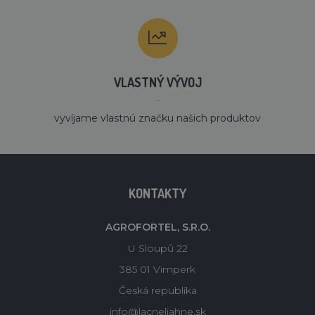
VLASTNÝ VÝVOJ
´
vyvíjame vlastnú značku našich produktov
KONTAKTY
AGROFORTEL, S.R.O.
U Sloupů 22
385 01 Vimperk
Česká republika
info@lacneliahne.sk