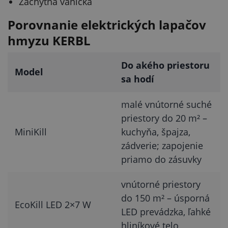
Záchytná vanička
Porovnanie elektrických lapačov
hmyzu KERBL
Do akého priestoru
Model
sa hodí
malé vnútorné suché
priestory do 20 m² –
MiniKill
kuchyňa, špajza,
zádverie; zapojenie
priamo do zásuvky
vnútorné priestory
do 150 m² – úsporná
EcoKill LED 2×7 W
LED prevádzka, ľahké
hliníkové telo