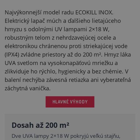
Najvýkonnejší model radu ECOKILL INOX.
Elektrický lapač múch a ďalšieho lietajúceho
hmyzu s odolnými UV lampami 2×18 W,
robustným telom z nehrdzavejúcej ocele a
elektronikou chránenou proti striekajúcej vode
(IPX4) zvládne priestory až do 200 m². Hmyz láka
UVA svetlom na vysokonapäťovú mriežku a
zlikviduje ho rýchlo, hygienicky a bez chémie. V
balení nechýba závesná retiazka ani vyberateľná
záchytná vanička.
HLAVNÉ VÝHODY
Dosah až 200 m²
Dve UVA lampy 2×18 W pokryjú veľkú stajňu,