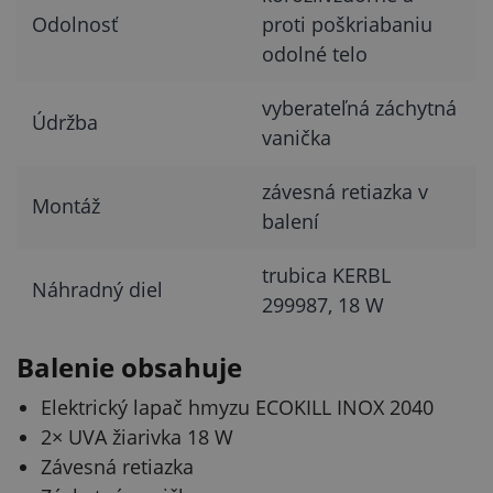
Odolnosť
proti poškriabaniu
odolné telo
vyberateľná záchytná
Údržba
vanička
závesná retiazka v
Montáž
balení
trubica KERBL
Náhradný diel
299987, 18 W
Balenie obsahuje
Elektrický lapač hmyzu ECOKILL INOX 2040
2× UVA žiarivka 18 W
Závesná retiazka