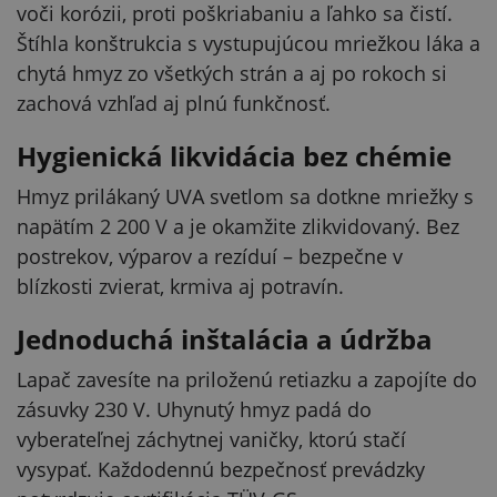
voči korózii, proti poškriabaniu a ľahko sa čistí.
Štíhla konštrukcia s vystupujúcou mriežkou láka a
chytá hmyz zo všetkých strán a aj po rokoch si
zachová vzhľad aj plnú funkčnosť.
Hygienická likvidácia bez chémie
Hmyz prilákaný UVA svetlom sa dotkne mriežky s
napätím 2 200 V a je okamžite zlikvidovaný. Bez
postrekov, výparov a rezíduí – bezpečne v
blízkosti zvierat, krmiva aj potravín.
Jednoduchá inštalácia a údržba
Lapač zavesíte na priloženú retiazku a zapojíte do
zásuvky 230 V. Uhynutý hmyz padá do
vyberateľnej záchytnej vaničky, ktorú stačí
vysypať. Každodennú bezpečnosť prevádzky