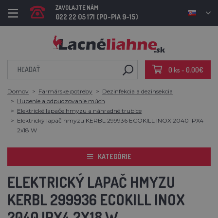
ZAVOLAJTE NÁM
022 22 05 171 (PO-PIA 9-15)
0 ks - 0,00€
Domov
Farmárske potreby
Dezinfekcia a dezinsekcia
Hubenie a odpudzovanie múch
Elektrické lapače hmyzu a náhradné trubice
Elektrický lapač hmyzu KERBL 299936 ECOKILL INOX 2040 IPX4
2x18 W
KATEGÓRIE
ELEKTRICKÝ LAPAČ HMYZU
KERBL 299936 ECOKILL INOX
2040 IPX4 2X18 W