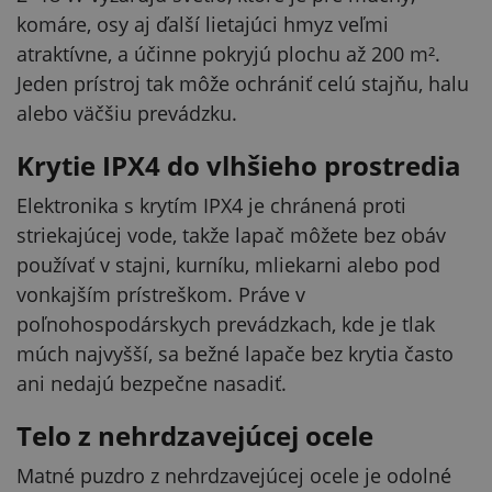
komáre, osy aj ďalší lietajúci hmyz veľmi
atraktívne, a účinne pokryjú plochu až 200 m².
Jeden prístroj tak môže ochrániť celú stajňu, halu
alebo väčšiu prevádzku.
Krytie IPX4 do vlhšieho prostredia
Elektronika s krytím IPX4 je chránená proti
striekajúcej vode, takže lapač môžete bez obáv
používať v stajni, kurníku, mliekarni alebo pod
vonkajším prístreškom. Práve v
poľnohospodárskych prevádzkach, kde je tlak
múch najvyšší, sa bežné lapače bez krytia často
ani nedajú bezpečne nasadiť.
Telo z nehrdzavejúcej ocele
Matné puzdro z nehrdzavejúcej ocele je odolné