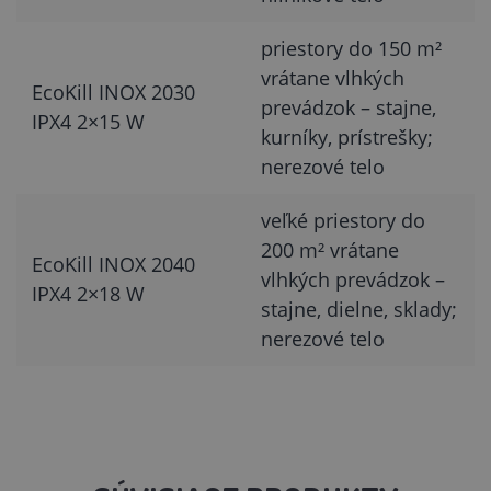
priestory do 150 m²
vrátane vlhkých
EcoKill INOX 2030
prevádzok – stajne,
IPX4 2×15 W
kurníky, prístrešky;
nerezové telo
veľké priestory do
200 m² vrátane
EcoKill INOX 2040
vlhkých prevádzok –
IPX4 2×18 W
stajne, dielne, sklady;
nerezové telo