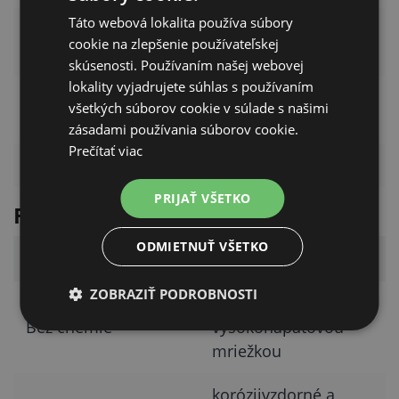
Táto webová lokalita používa súbory
IPX4 – ochrana proti
Krytie
cookie na zlepšenie používateľskej
striekajúcej vode
skúsenosti. Používaním našej webovej
lokality vyjadrujete súhlas s používaním
nehrdzavejúca oceľ,
Materiál tela
všetkých súborov cookie v súlade s našimi
matné vyhotovenie
zásadami používania súborov cookie.
Prečítať viac
Certifikácia
TÜV-GS
PRIJAŤ VŠETKO
Funkcie
ODMIETNUŤ VŠETKO
Funkcia
Dostupnosť
ZOBRAZIŤ PODROBNOSTI
likvidácia hmyzu
Bez chémie
vysokonapäťovou
mriežkou
koróziivzdorné a