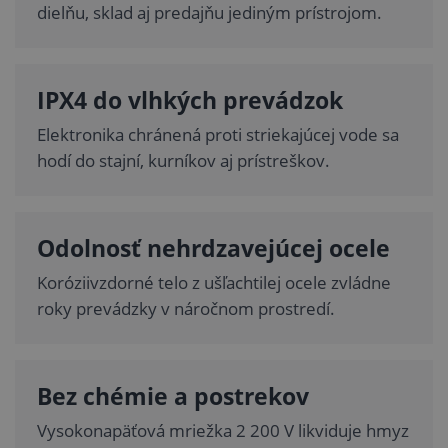
dielňu, sklad aj predajňu jediným prístrojom.
IPX4 do vlhkých prevádzok
Elektronika chránená proti striekajúcej vode sa
hodí do stajní, kurníkov aj prístreškov.
Odolnosť nehrdzavejúcej ocele
Koróziivzdorné telo z ušľachtilej ocele zvládne
roky prevádzky v náročnom prostredí.
Bez chémie a postrekov
Vysokonapäťová mriežka 2 200 V likviduje hmyz