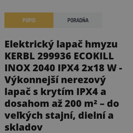
POPIS
PORADŇA
Elektrický lapač hmyzu
KERBL 299936 ECOKILL
INOX 2040 IPX4 2x18 W
-
Výkonnejší nerezový
lapač s krytím IPX4 a
dosahom až 200 m² – do
veľkých stajní, dielní a
skladov