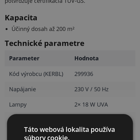
potvrdzuje certifikácia TÜV-GS.
Kapacita
Účinný dosah až 200 m²
Technické parametre
Parameter
Hodnota
Kód výrobcu (KERBL)
299936
Napájanie
230 V / 50 Hz
Lampy
2× 18 W UVA
Napätie mriežky
2 200 V
Táto webová lokalita používa
Účinný dosah
až 200 m²
súbory cookie.