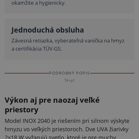
okamžite a hygienicky.
Jednoduchá obsluha
Závesná retiazka, vyberateľná vanička na hmyz
a certifikácia TÜV-GS.
PODROBNÝ POPIS
Skryť
Výkon aj pre naozaj veľké
priestory
Model INOX 2040 je riešením pri silnom výskyte
hmyzu vo veľkých priestoroch. Dve UVA žiarivky
2×18 W vyžarujú svetlo, ktoré je pre muchy,