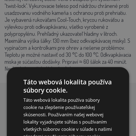
"twist-lock". Vykurovacie teleso pod nádržou chránené proti
usadzovaniu vodného kameňa s ochranou proti prehriatiu.
Je vybavená rukoväťami Cool-Touch, krycou rukoväťou a
výlevkou proti odkvapkávaniu, všetko vyrobené z
polypropylénu. Prehľadný ukazovateľ hladiny v litroch.
Maximálna výška šálky: 130 mm (bez odkvapkávacej misky). S
vypínačom a kontrolkami pre ohrev a riešenie problémov.
Teplotu je možné nastaviť od 30 °C do 100 °C. Odkvapkávacia
miska je súčasťou dodávky. Pripraví ≈ 60 šálok za 40 minút.
Nevhodné pre čokoládové mlieko.
Táto webová lokalita používa
súbory cookie.
PREČO NAKUPOVAŤ U NÁS?
Táto webová lokalita používa súbory
cookie na zlepšenie používateľskej
skúsenosti. Používaním našej webovej
lokality vyjadrujete súhlas s používaním
všetkých súborov cookie v súlade s našimi