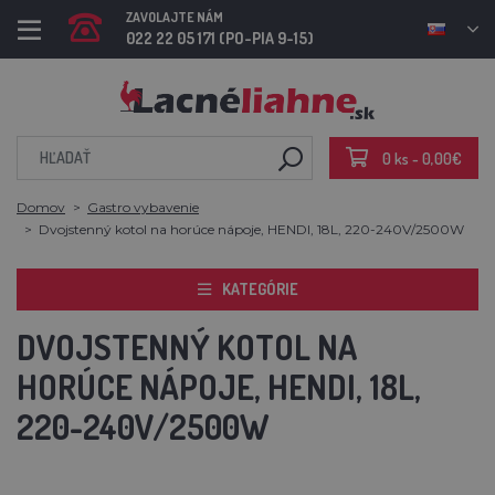
ZAVOLAJTE NÁM
022 22 05 171 (PO-PIA 9-15)
0 ks - 0,00€
Domov
Gastro vybavenie
Dvojstenný kotol na horúce nápoje, HENDI, 18L, 220-240V/2500W
KATEGÓRIE
DVOJSTENNÝ KOTOL NA
HORÚCE NÁPOJE, HENDI, 18L,
220-240V/2500W