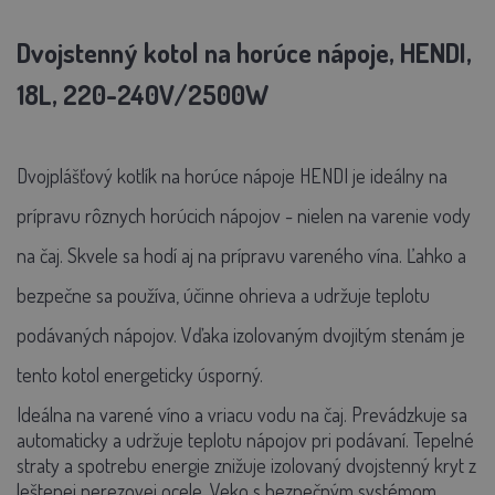
Dvojstenný kotol na horúce nápoje, HENDI,
18L, 220-240V/2500W
Dvojplášťový kotlík na horúce nápoje HENDI je ideálny na
prípravu rôznych horúcich nápojov - nielen na varenie vody
na čaj. Skvele sa hodí aj na prípravu vareného vína. Ľahko a
bezpečne sa používa, účinne ohrieva a udržuje teplotu
podávaných nápojov. Vďaka izolovaným dvojitým stenám je
tento kotol energeticky úsporný.
Ideálna na varené víno a vriacu vodu na čaj. Prevádzkuje sa
automaticky a udržuje teplotu nápojov pri podávaní. Tepelné
straty a spotrebu energie znižuje izolovaný dvojstenný kryt z
leštenej nerezovej ocele. Veko s bezpečným systémom