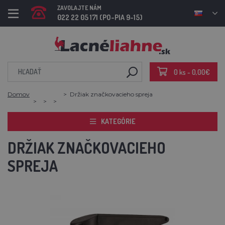
ZAVOLAJTE NÁM
022 22 05 171 (PO-PIA 9-15)
0 ks - 0,00€
Domov
Držiak značkovacieho spreja
KATEGÓRIE
DRŽIAK ZNAČKOVACIEHO
SPREJA