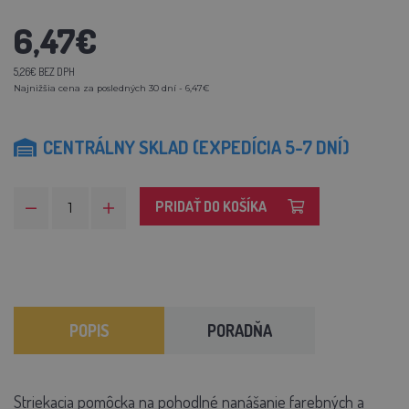
6,47€
5,26€ BEZ DPH
Najnižšia cena za posledných 30 dní - 6,47€
CENTRÁLNY SKLAD (EXPEDÍCIA 5-7 DNÍ)
PRIDAŤ DO KOŠÍKA
POPIS
PORADŇA
Striekacia pomôcka na pohodlné nanášanie farebných a