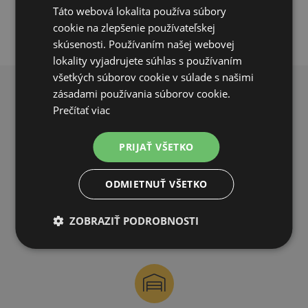
Táto webová lokalita používa súbory
cookie na zlepšenie používateľskej
skúsenosti. Používaním našej webovej
lokality vyjadrujete súhlas s používaním
všetkých súborov cookie v súlade s našimi
zásadami používania súborov cookie.
PREČO NAKUPOVAŤ U NÁS?
Prečítať viac
PRIJAŤ VŠETKO
ODMIETNUŤ VŠETKO
DOPRAVA ZDARMA
ZOBRAZIŤ PODROBNOSTI
na všetky objednávky od 200€ vrátane DPH.