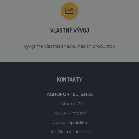
VLASTNÝ VÝVOJ
´
vyvíjame vlastnú značku našich produktov
KONTAKTY
AGROFORTEL, S.R.O.
U Sloupů 22
385 01 Vimperk
Česká republika
info@lacneliahne.sk