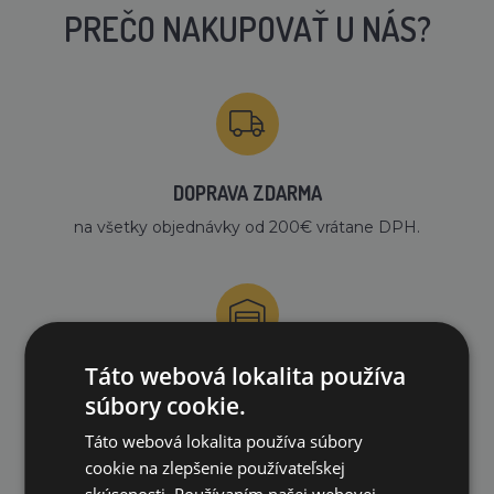
PREČO NAKUPOVAŤ U NÁS?
DOPRAVA ZDARMA
na všetky objednávky od 200€ vrátane DPH.
Táto webová lokalita používa
VLASTNÝ SKLAD
súbory cookie.
99 % produktov držíme priamo skladom
Táto webová lokalita používa súbory
cookie na zlepšenie používateľskej