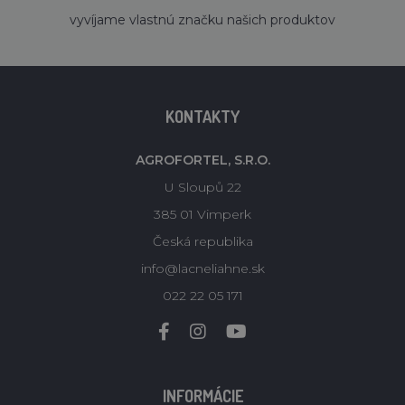
´
vyvíjame vlastnú značku našich produktov
KONTAKTY
AGROFORTEL, S.R.O.
U Sloupů 22
385 01 Vimperk
Česká republika
info@lacneliahne.sk
022 22 05 171
INFORMÁCIE