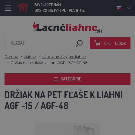
ZAVOLAJTE NÁM
022 22 05 171 (PO-PIA 9-15)
0 ks - 0,00€
Domov
Liahne
Náhradné diely pre liahne
Držiak na pet fľaše k liahni AGF -15 / AGF-48
KATEGÓRIE
DRŽIAK NA PET FĽAŠE K LIAHNI
AGF -15 / AGF-48