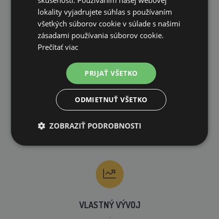
skúsenosti. Používaním našej webovej
lokality vyjadrujete súhlas s používaním
všetkých súborov cookie v súlade s našimi
zásadami používania súborov cookie.
RÝCHLE DODANIE
Prečítať viac
PRIJAŤ VŠETKO
ODMIETNUŤ VŠETKO
RÝCHLA REKLAMÁCIA
ZOBRAZIŤ PODROBNOSTI
VLASTNÝ VÝVOJ