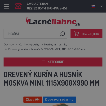
ZAVOLAJTE NÁM
022 22 05 171 (PO-PIA 9-15)
0 ks - 0,00€
Domov
Kuríny, výbehy
Kuríny a husníky
Drevený kurín a husník MOSKVA MINI, 1115x900x990 mm
KATEGÓRIE
DREVENÝ KURÍN A HUSNÍK
MOSKVA MINI, 1115X900X990 MM
Zľava 9%
Doprava zadarmo