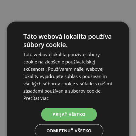
Táto webová lokalita používa
súbory cookie.
Táto webová lokalita používa súbory
cookie na zlepšenie používateľskej
skúsenosti. Používaním našej webovej
lokality vyjadrujete súhlas s používaním
všetkých súborov cookie v súlade s našimi
zásadami používania súborov cookie.
SÚVISIACE PRODUKTY
Prečítať viac
PRIJAŤ VŠETKO
Zľava 60%
Doprava zadarmo
ODMIETNUŤ VŠETKO