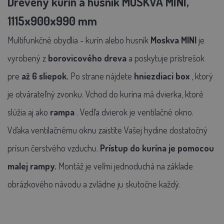
Drevený kurín a husník MOSKVA MINI,
1115x900x990 mm
Multifunkčné obydlia - kurín alebo husník
Moskva
MINI
je
vyrobený z
borovicového dreva
a poskytuje prístrešok
pre
až 6 sliepok.
Po strane nájdete
hniezdiaci box
, ktorý
je otvárateľný zvonku. Vchod do kurína má dvierka, ktoré
slúžia aj ako
rampa
. Vedľa dvierok je ventilačné okno.
Vďaka ventilačnému oknu zaistíte Vašej hydine dostatočný
prísun čerstvého vzduchu.
Prístup do kurína je pomocou
malej rampy.
Montáž je veľmi jednoduchá na základe
obrázkového návodu a zvládne ju skutočne každý.