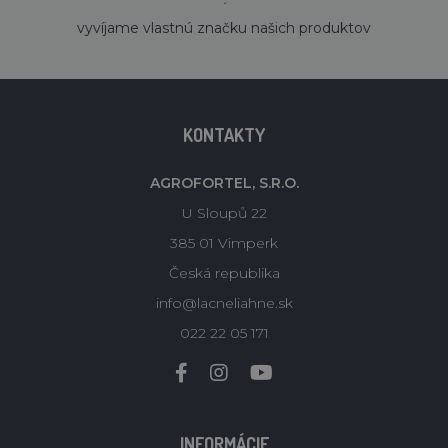
´
vyvíjame vlastnú značku našich produktov
KONTAKTY
AGROFORTEL, S.R.O.
U Sloupů 22
385 01 Vimperk
Česká republika
info@lacneliahne.sk
022 22 05 171
INFORMÁCIE