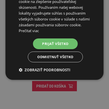
cookie na zlepšenie používateľskej
skúsenosti. Používaním našej webovej
lokality vyjadrujete súhlas s používaním
všetkých súborov cookie v súlade s našimi
zásadami používania súborov cookie.
Prečítať viac
PRIJAŤ VŠETKO
Voliéra pre vtákov - veľkosť M - masívne drevo, 89 x 67 x
17...
ODMIETNUŤ VŠETKO
178,66€
ZOBRAZIŤ PODROBNOSTI
NIE JE NA SKLADE
PRIDAŤ DO KOŠÍKA