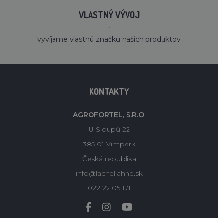
VLASTNÝ VÝVOJ
´
vyvíjame vlastnú značku našich produktov
KONTAKTY
AGROFORTEL, S.R.O.
U Sloupů 22
385 01 Vimperk
Česká republika
info@lacneliahne.sk
022 22 05 171