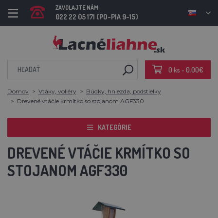
ZAVOLAJTE NÁM
022 22 05 171 (PO-PIA 9-15)
0 ks - 0,00€
Domov
Vtáky, voliéry
Búdky, hniezda, podstielky
Drevené vtáčie krmítko so stojanom AGF330
KATEGÓRIE
DREVENÉ VTÁČIE KRMÍTKO SO
STOJANOM AGF330