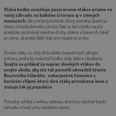
Vtáčia búdka umožňuje pozorovanie vtákov priamo vo
vašej záhrade, na balkóne či terase aj v zimných
mesiacoch;
ide o krásny koníček, ktorý pomáha zbaviť sa
stresu z každodenného života. Deti sa tiež rýchlo naučia
prakticky spoznávať miestne druhy vtákov a bavia ich čakať
pri okne, až priletí ďalší vták pre nejaké to zrnko.
Divoké vtáky sa vždy držia blízko bezpečných zdrojov
potravy, preto by mala byť búdka vždy dobre zásobená.
Snažte sa prilákať čo najviac divokých vtákov do
svojho okolia, aby ste tak pomohli obmedziť šírenie
Bourovčíka túlavého
, nebezpečné húsenice s
horúcimi chlpmi, ktorú divé vtáky prirodzene lovia a
znižujú tak jej populáciu.
Prírodný vzhľad s veľkou zelenou strechou obohatí každú
záhradu a hodí sa ku každému domu.