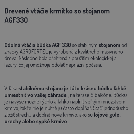
Drevené vtáčie krmítko so stojanom
AGF330
Odolná vtáčia búdka AGF 330
so stabilným
stojanom
od
značky AGROFORTEL je vyrobená z kvalitného masívneho
dreva. Následne bola ošetrená s použitím ekologickej a
lazúry, čo jej umožňuje odolať nepriazni počasia.
Vďaka
stabilnému stojanu je túto krásnu búdku ľahké
umiestniť vo vašej záhrade
, na terase či balkóne. Búdku
je navyše možné rýchlo a ľahko naplniť veľkým množstvom
krmiva, takže nie je nutné ju často dopĺňať. Stačí jednoducho
zložiť strechu a doplniť nové krmivo, ako sú
lojové gule,
orechy alebo sypké krmivo
.