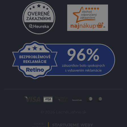
© 2026 LacnéLiahne.sk
CHCETE