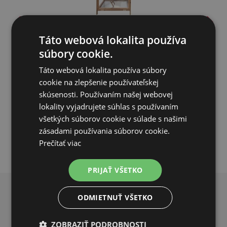
Voliéra pre vtákov - veľkosť M - masívne drevo, 89 x 67 x
Táto webová lokalita používa
17...
súbory cookie.
178,66€
Táto webová lokalita používa súbory
cookie na zlepšenie používateľskej
NIE JE NA SKLADE
skúsenosti. Používaním našej webovej
lokality vyjadrujete súhlas s používaním
PRIDAŤ DO KOŠÍKA
všetkých súborov cookie v súlade s našimi
zásadami používania súborov cookie.
Prečítať viac
PRIJAŤ VŠETKO
PREČO NAKUPOVAŤ U NÁS?
ODMIETNUŤ VŠETKO
ZOBRAZIŤ PODROBNOSTI