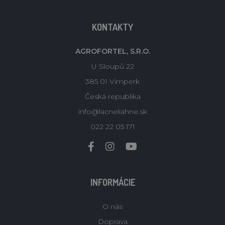
KONTAKTY
AGROFORTEL, S.R.O.
U Sloupů 22
385 01 Vimperk
Česká republika
info@lacneliahne.sk
022 22 05 171
INFORMÁCIE
O nás
Doprava