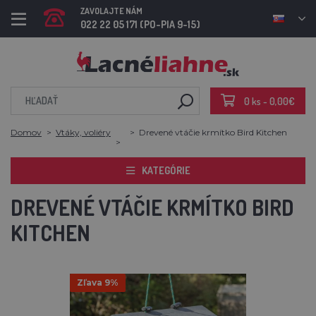
ZAVOLAJTE NÁM
022 22 05 171 (PO-PIA 9-15)
0 ks - 0,00€
Domov
Vtáky, voliéry
Drevené vtáčie krmítko Bird Kitchen
KATEGÓRIE
DREVENÉ VTÁČIE KRMÍTKO BIRD
KITCHEN
Zľava 9%