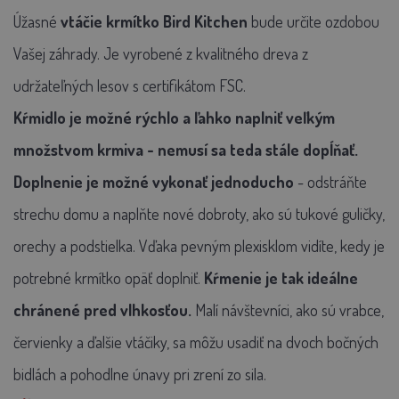
Úžasné
vtáčie krmítko Bird Kitchen
bude určite ozdobou
Vašej záhrady. Je vyrobené z kvalitného dreva z
udržateľných lesov s certifikátom FSC.
Kŕmidlo je možné rýchlo a ľahko naplniť veľkým
množstvom krmiva - nemusí sa teda stále dopĺňať.
Doplnenie je možné vykonať jednoducho
- odstráňte
strechu domu a naplňte nové dobroty, ako sú tukové guličky,
orechy a podstielka. Vďaka pevným plexisklom vidíte, kedy je
potrebné krmítko opäť doplniť.
Kŕmenie je tak ideálne
chránené pred vlhkosťou.
Malí návštevníci, ako sú vrabce,
červienky a ďalšie vtáčiky, sa môžu usadiť na dvoch bočných
bidlách a pohodlne únavy pri zrení zo sila.