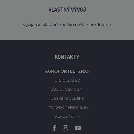
VLASTNÝ VÝVOJ
´
vyvíjame vlastnú značku našich produktov
KONTAKTY
AGROFORTEL, S.R.O.
U Sloupů 22
385 01 Vimperk
Česká republika
info@lacneliahne.sk
022 22 05 171