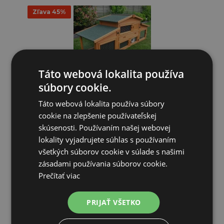
Zľava 45%
Táto webová lokalita používa
súbory cookie.
Drevená králikáreň PRACHATICA, 1800x620x720 mm
Táto webová lokalita používa súbory
cookie na zlepšenie používateľskej
306,27€
skúsenosti. Používaním našej webovej
168,45€
lokality vyjadrujete súhlas s používaním
všetkých súborov cookie v súlade s našimi
SKLADOM
zásadami používania súborov cookie.
Prečítať viac
PRIDAŤ DO KOŠÍKA
PRIJAŤ VŠETKO