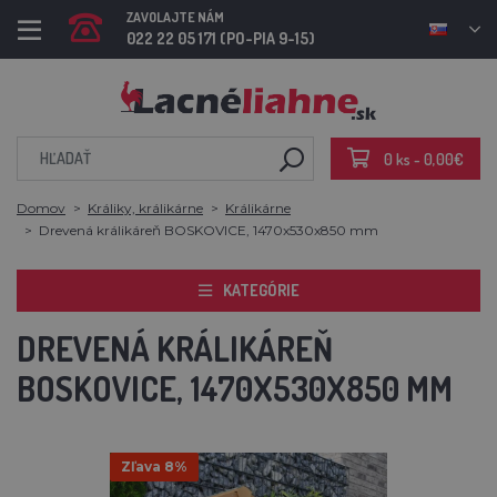
ZAVOLAJTE NÁM
022 22 05 171 (PO-PIA 9-15)
0 ks - 0,00€
Domov
Králiky, králikárne
Králikárne
Drevená králikáreň BOSKOVICE, 1470x530x850 mm
KATEGÓRIE
DREVENÁ KRÁLIKÁREŇ
BOSKOVICE, 1470X530X850 MM
Zľava 8%