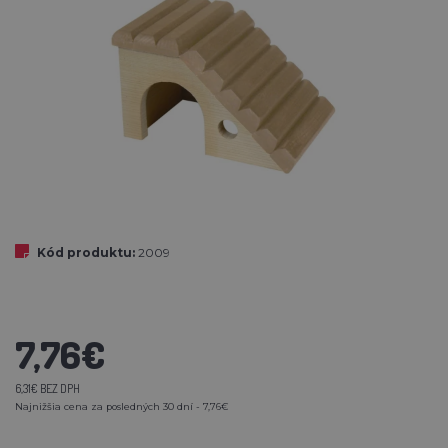
Kód produktu:
2009
7,76€
6,31€ BEZ DPH
Najnižšia cena za posledných 30 dní - 7,76€