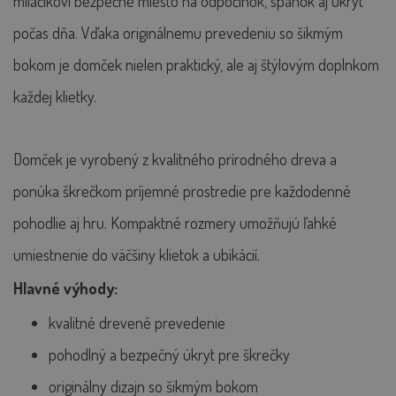
miláčikovi bezpečné miesto na odpočinok, spánok aj úkryt
počas dňa. Vďaka originálnemu prevedeniu so šikmým
bokom je domček nielen praktický, ale aj štýlovým doplnkom
každej klietky.
Domček je vyrobený z kvalitného prírodného dreva a
ponúka škrečkom príjemné prostredie pre každodenné
pohodlie aj hru. Kompaktné rozmery umožňujú ľahké
umiestnenie do väčšiny klietok a ubikácií.
Hlavné výhody:
kvalitné drevené prevedenie
pohodlný a bezpečný úkryt pre škrečky
originálny dizajn so šikmým bokom