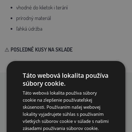
vhodné do klietok i terárií
prírodný materiál
ľahká údržba
⚠️
POSLEDNÉ KUSY NA SKLADE
Táto webová lokalita používa
súbory cookie.
PREČO NAKUPOVAŤ U NÁS?
Táto webová lokalita používa súbory
cookie na zlepšenie používateľskej
skúsenosti. Používaním našej webovej
lokality vyjadrujete súhlas s používaním
všetkých súborov cookie v súlade s našimi
zásadami používania súborov cookie.