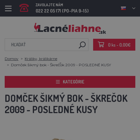
ZAVOLAJTE NÁM
022 22 05 171 (PO-PIA 9-15)
0 ks - 0,00€
Domov
Králiky, králikárne
Domček šikmý bok - Škrečok 2009 - POSLEDNÉ KUSY
KATEGÓRIE
DOMČEK ŠIKMÝ BOK - ŠKREČOK
2009 - POSLEDNÉ KUSY