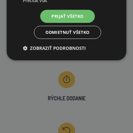
Prečítať viac
na všetky objednávky od 200€ vrátane DPH.
PRIJAŤ VŠETKO
ODMIETNUŤ VŠETKO
VLASTNÝ SKLAD
ZOBRAZIŤ PODROBNOSTI
99 % produktov držíme priamo skladom
RÝCHLE DODANIE