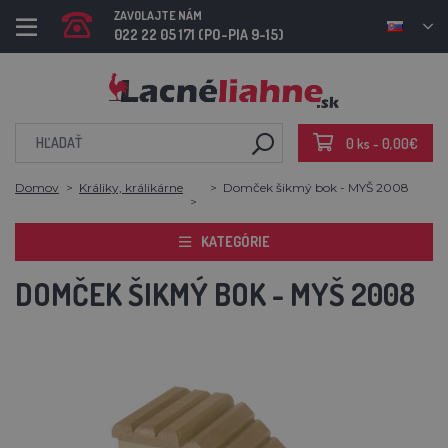
ZAVOLAJTE NÁM
022 22 05 171 (PO-PIA 9-15)
0 ks - 0,00€
Domov
Králiky, králikárne
Domček šikmý bok - MYŠ 2008
KATEGÓRIE
DOMČEK ŠIKMÝ BOK - MYŠ 2008