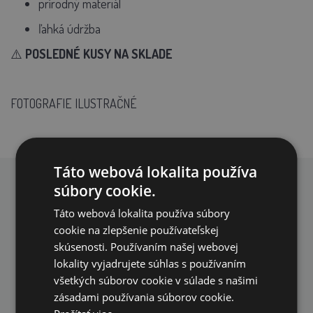
prírodný materiál
ľahká údržba
⚠️
POSLEDNÉ KUSY NA SKLADE
FOTOGRAFIE ILUSTRAČNÉ
Táto webová lokalita používa
súbory cookie.
PREČO NAKUPOVAŤ U NÁS?
Táto webová lokalita používa súbory
cookie na zlepšenie používateľskej
skúsenosti. Používaním našej webovej
lokality vyjadrujete súhlas s používaním
všetkých súborov cookie v súlade s našimi
zásadami používania súborov cookie.
DOPRAVA ZDARMA