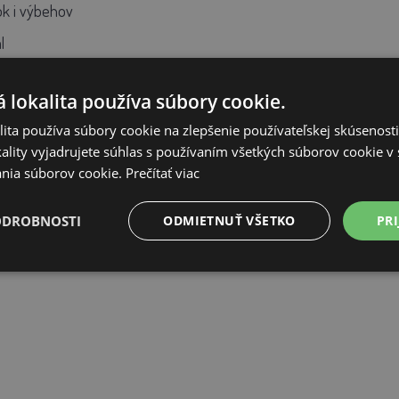
ok i výbehov
l
 lokalita používa súbory cookie.
ita používa súbory cookie na zlepšenie používateľskej skúsenost
NA SKLADE
ality vyjadrujete súhlas s používaním všetkých súborov cookie v 
nia súborov cookie.
Prečítať viac
ODROBNOSTI
ODMIETNUŤ VŠETKO
PRI