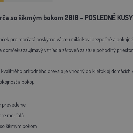
rča so šikmým bokom 2010 – POSLEDNÉ KUSY
ček pre morčatá poskytne vášmu miláčikovi bezpečné a pokojné mi
domčeku zaujímavý vzhľad a zároveň zaisťuje pohodlný priestor
kvalitného prírodného dreva a je vhodný do klietok aj domácich 
pokojnosť a pokoj.
é prevedenie
pre morčatá
jn so šikmým bokom