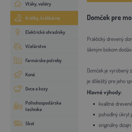
Vtáky, voliéry
Domček
pre mo
Králiky, králikárne
Elektrické ohradníky
Praktický drevený dom
Včelárstvo
šikmým bokom dodáva 
Farmárske potreby
Domček je vyrobený z 
Koně
je dôležitý pre jeho s
Ovce a kozy
Hlavné výhody:
Poľnohospodárska
kvalitné dreven
technika
pohodlný úkryt 
Skot
originálny diza