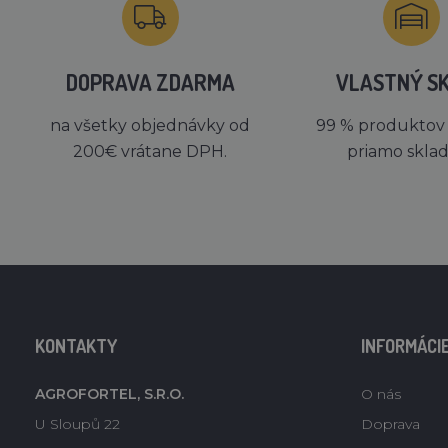
DOPRAVA ZDARMA
VLASTNÝ S
na všetky objednávky od
99 % produktov
200€ vrátane DPH.
priamo skla
KONTAKTY
INFORMÁCI
AGROFORTEL, S.R.O.
O nás
U Sloupů 22
Doprava