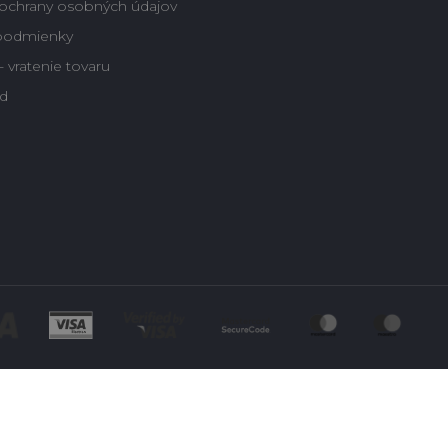
ochrany osobných údajov
podmienky
 vratenie tovaru
d