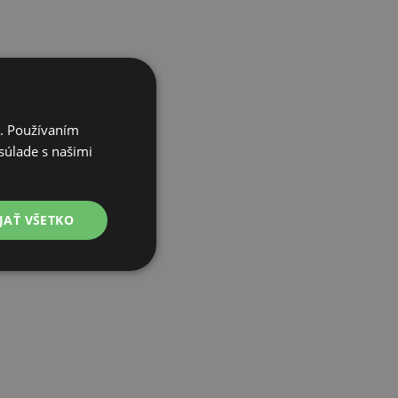
i. Používaním
súlade s našimi
JAŤ VŠETKO