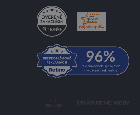
CHCETE
TIEŽ WEB?