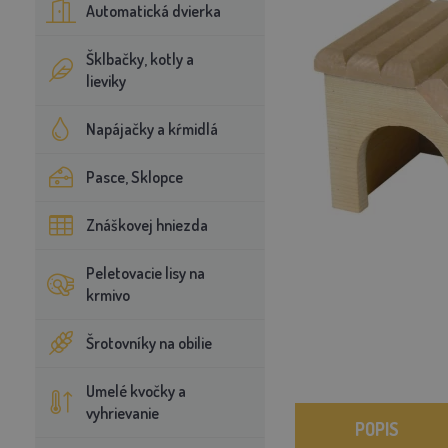
Automatická dvierka
Šklbačky, kotly a
lieviky
Napájačky a kŕmidlá
Pasce, Sklopce
Znáškovej hniezda
Peletovacie lisy na
krmivo
Šrotovníky na obilie
Umelé kvočky a
vyhrievanie
POPIS