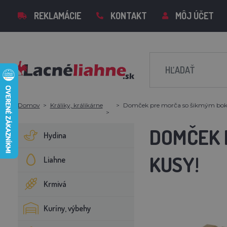
REKLAMÁCIE
KONTAKT
MÔJ ÚČET
Domov
Králiky, králikárne
Domček pre morča so šikmým bo
DOMČEK 
Hydina
KUSY!
Liahne
Krmivá
Kuríny, výbehy