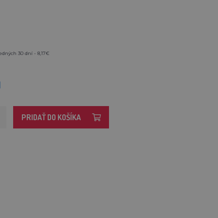
edných 30 dní - 8,17€
M
PRIDAŤ DO KOŠÍKA