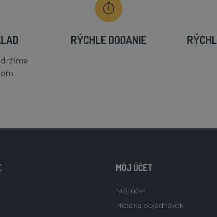
KLAD
RÝCHLE DODANIE
RÝCHL
 držíme
dom
E
MÔJ ÚČET
Môj účet
História objednávok