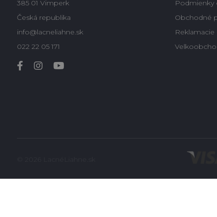
385 01 Vimperk
Podmienky 
Česká republika
Obchodné 
info@lacneliahne.sk
Reklamacie -
022 22 05 171
Velkoobcho
© 2026 LacnéLiahne.sk