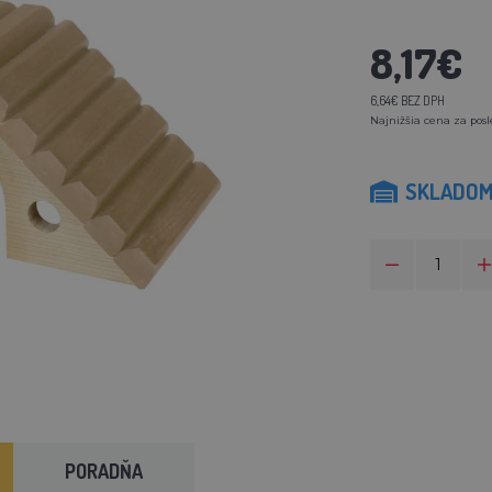
8,17€
6,64€ BEZ DPH
Najnižšia cena za posl
SKLADO
PORADŇA