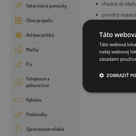
vhodné do kliet
Veterinární pomůcky
prírodný materiá
Chov prepelíc
ľahká údržba
Táto webová
Antiparazitiká
Táto webová lokal
⚠️
POSLEDNÉ KUSY 
Mačky
našej webovej lok
zásadami používa
Psi
ZOBRAZIŤ P
Fotopasce a
poľovníctvo
Rybolov
Podstielky
Spracovanie mlieka