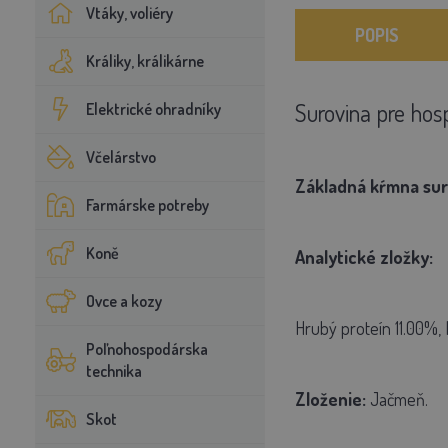
Vtáky, voliéry
POPIS
Králiky, králikárne
Surovina pre hos
Elektrické ohradníky
Včelárstvo
Základná kŕmna sur
Farmárske potreby
Koně
Analytické zložky:
Ovce a kozy
Hrubý proteín 11.00%,
Poľnohospodárska
technika
Zloženie:
Jačmeň.
Skot