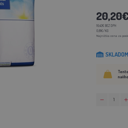
20,20
16,42€ BEZ DPH
0,81€/KG
Najnižšia cena za posl
SKLADO
Tento
naňho