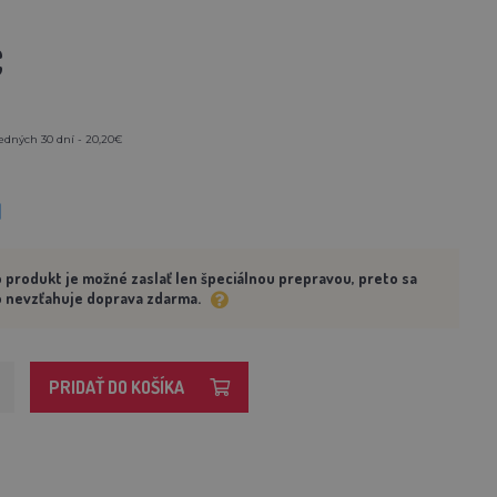
€
edných 30 dní - 20,20€
M
 produkt je možné zaslať len špeciálnou prepravou, preto sa
 nevzťahuje doprava zdarma.
PRIDAŤ DO KOŠÍKA