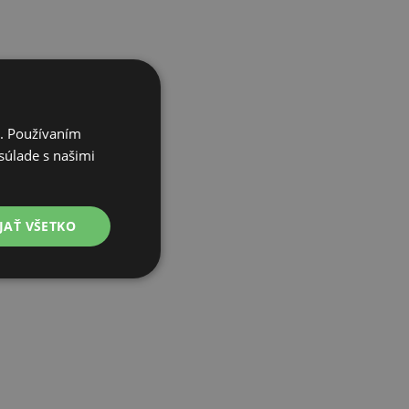
i. Používaním
súlade s našimi
JAŤ VŠETKO