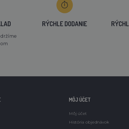
KLAD
RÝCHLE DODANIE
RÝCHL
 držíme
dom
E
MÔJ ÚČET
Môj účet
História objednávok