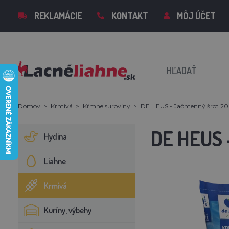
REKLAMÁCIE
KONTAKT
MÔJ ÚČET
Domov
Krmivá
Kŕmne suroviny
DE HEUS - Jačmenný šrot 20
DE HEUS
Hydina
Liahne
Krmivá
Kuríny, výbehy