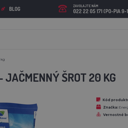
ZAVOLAJTE NÁM
BLOG
022 22 05 171 (PO-PIA 9-
 kg
 - JAČMENNÝ ŠROT 20 KG
Kód produkt
Značka:
Ener
Vernostné b