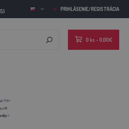
PRIHLÁSENIE/REGISTRÁCIA
15)
0 ks - 0,00€
u:
1781
gys®
ody:
1