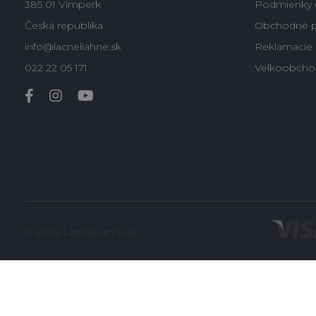
385 01 Vimperk
Podmienky 
Česká republika
Obchodné 
info@lacneliahne.sk
Reklamacie -
022 22 05 171
Velkoobcho
© 2026 LacnéLiahne.sk