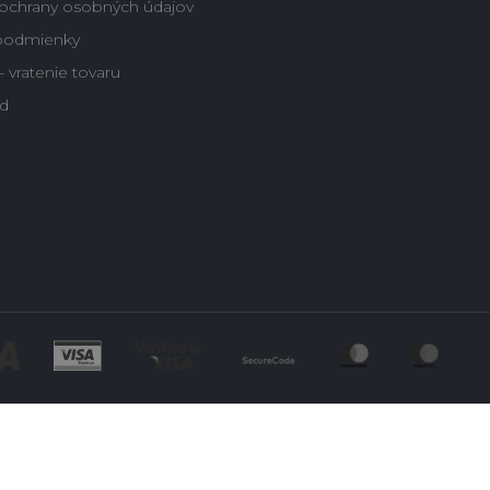
ochrany osobných údajov
podmienky
 vratenie tovaru
d