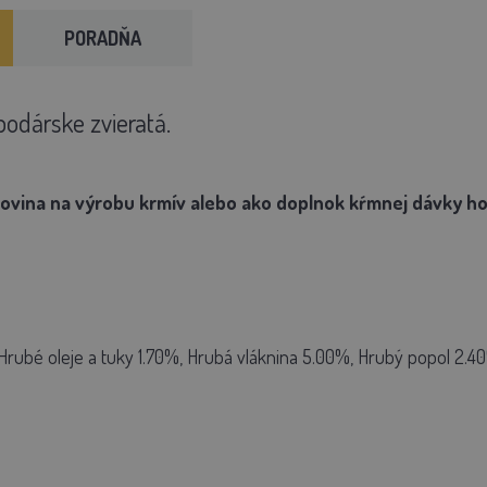
PORADŇA
podárske zvieratá.
ovina na výrobu krmív alebo ako doplnok kŕmnej dávky ho
 Hrubé oleje a tuky 1.70%, Hrubá vláknina 5.00%, Hrubý popol 2.4