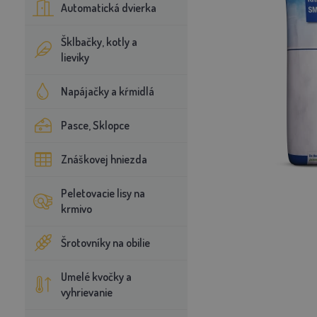
Automatická dvierka
Šklbačky, kotly a
lieviky
Napájačky a kŕmidlá
Pasce, Sklopce
Znáškovej hniezda
Peletovacie lisy na
krmivo
Šrotovníky na obilie
Umelé kvočky a
vyhrievanie