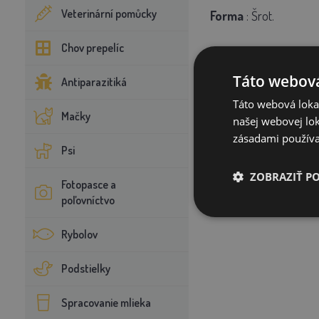
Veterinární pomůcky
Forma
:
Šrot.
Chov prepelíc
Balenie:
20 kg.
Táto webová
Antiparazitiká
Táto webová lokal
Mačky
našej webovej lok
zásadami používa
Psi
ZOBRAZIŤ P
Fotopasce a
poľovníctvo
Rybolov
Podstielky
Spracovanie mlieka