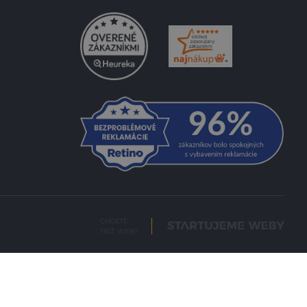
CHCETE
TIEŽ WEB?