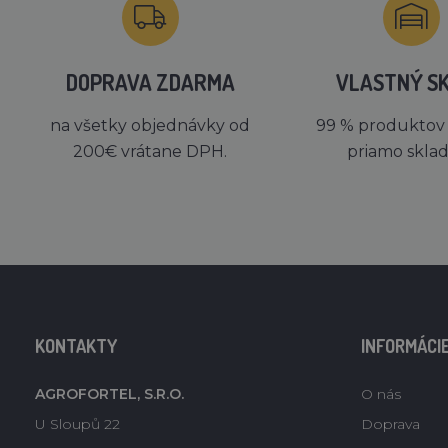
DOPRAVA ZDARMA
VLASTNÝ S
na všetky objednávky od
99 % produktov
200€ vrátane DPH.
priamo skla
KONTAKTY
INFORMÁCI
AGROFORTEL, S.R.O.
O nás
U Sloupů 22
Doprava