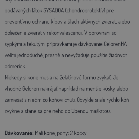
podávaných látok SYSADOA (chondroprotektív) pre
preventívnu ochranu kĺbov a šliach aktívnych zvierat, alebo
doliečenie zvierat v rekonvalescencii. V porovnaní so
sypkými a tekutými prípravkami je dávkovanie GelorenHA
veľmi jednoduché, presné a nevyžaduje použitie žiadnych
odmeriek.
Niekedy si kone musia na želatínovú formu zvykať. Je
vhodné Geloren nakrájať napríklad na menšie kúsky alebo
zamiešať s niečím čo koňovi chutí. Obvykle si ale rýchlo kôň
zvykne a stane sa pre neho obľúbenou maškrtou.
Dávkovanie:
Malí kone, pony: 2 kocky