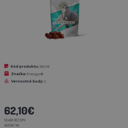
Kód produktu:
28016
Značka:
Energys®
Vernostné body:
2
62,10€
50,49€ BEZ DPH
46,00€/KG