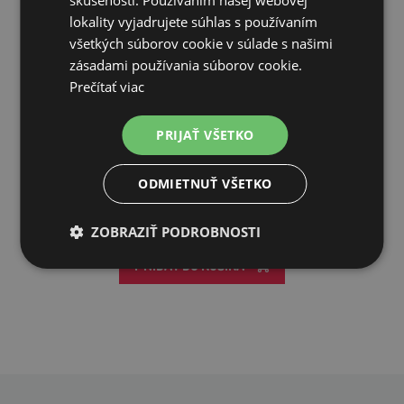
lokality vyjadrujete súhlas s používaním
všetkých súborov cookie v súlade s našimi
zásadami používania súborov cookie.
Prečítať viac
MIKROP - MSM HORSE 0.75 kg
PRIJAŤ VŠETKO
14,29€
ODMIETNUŤ VŠETKO
SKLADOM
ZOBRAZIŤ PODROBNOSTI
PRIDAŤ DO KOŠÍKA