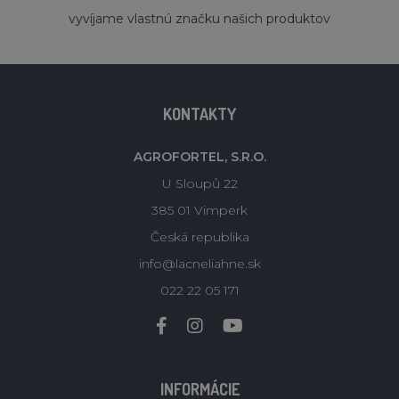
vyvíjame vlastnú značku našich produktov
KONTAKTY
AGROFORTEL, S.R.O.
U Sloupů 22
385 01 Vimperk
Česká republika
info@lacneliahne.sk
022 22 05 171
INFORMÁCIE