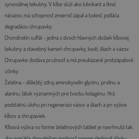
synoviálnej tekutiny. V kĺbe slúži ako lubrikant a tlmič
nárazov, má schopnosť zmierniť zápal a bolesť, potláča
degradáciu chrupavky.
Chondroitín sulfát - jedna z dvoch hlavných zložiek kĺbovej
tekutiny a stavebný kameň chrupavky, kostí, šliach a väzov.
Chrupavke dodáva pružnosť a má preukázané protizápalové
účinky.
Želatína - dôležitý zdroj aminokyselín glycínu, prolínu a
alanínu, látok významných pre tvorbu kolagénu. Hrá
podstatnú úlohu pri regenerácii väzov a šliach a pri výžive
kĺbov a chrupaviek.
Kĺbová výživa vo forme želatínových tabliet je navrhnutá tak,
aby ponúkla chovateľom možnosť presne sledovať dávku