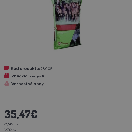
Kód produktu:
28005
Značka:
Energys®
Vernostné body:
1
35,47€
28,84€ BEZ DPH
1,77€/KG