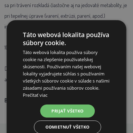
sa pri trávení rozkladá čiastočne aj na jedovaté metabolity, je
pri tepelnej úprave (varení, extrúzii, parení, apod.)
inaktivovaný. Toto krmivo je teda z tohto ohľadu bezpečné.
Táto webová lokalita používa
súbory cookie.
100–150 g denne spoločne s ostatnými krmivami.
Táto webová lokalita používa súbory
cookie na zlepšenie používateľskej
skúsenosti. Používaním našej webovej
Dávku je nutné prispôsobiť plemenu, veku a kondícii koňa
lokality vyjadrujete súhlas s používaním
alebo pony.
všetkých súborov cookie v súlade s našimi
zásadami používania súborov cookie.
Prečítať viac
Balenie:
20 kg, sypká zmes.
PRIJAŤ VŠETKO
ODMIETNUŤ VŠETKO