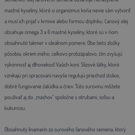
mastné kyseliny, ktoré si organizmus koňa nevie sám vytvoriť
a musí ich prijať v krmive alebo formou doplnku. Ľanový olej
obsahuje omega 3 a 6 mastné kyseliny, ktoré sú v ňom
obsiahnuté takmer v ideálnom pomere. Obe tieto zložky
pôsobia, okrem iného, celkovo protizápalovo, čím zvyšujú
výkonnosť aj dlhovekosť Vašich koní. Slizové látky, ktoré
vznikajú pri spracovaní navyše regulujú priechod stolice,
dobré fungovanie žalúdka a čriev. Túto surovinu môžete
používať aj do „mashov“ spoločne s otrubami, soľou a
kukuricou.
Obsiahnutý linamarín zo surového ľanového semena, ktorý