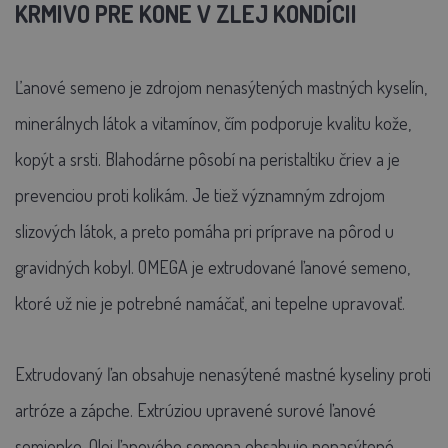
KRMIVO PRE KONE V ZLEJ KONDÍCII
Ľanové semeno je zdrojom nenasýtených mastných kyselín,
minerálnych látok a vitamínov, čím podporuje kvalitu kože,
kopýt a srsti. Blahodárne pôsobí na peristaltiku čriev a je
prevenciou proti kolikám. Je tiež významným zdrojom
slizových látok, a preto pomáha pri príprave na pôrod u
gravidných kobyl. OMEGA je extrudované ľanové semeno,
ktoré už nie je potrebné namáčať, ani tepelne upravovať.
Extrudovaný ľan obsahuje nenasýtené mastné kyseliny proti
artróze a zápche. Extrúziou upravené surové ľanové
semienko. Olej ľanového semena obsahuje nenasýtené