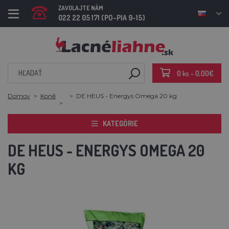
ZAVOLAJTE NÁM
022 22 05 171 (PO-PIA 9-15)
0 ks - 0,00€
Domov
Koně
DE HEUS - Energys Omega 20 kg
KATEGÓRIE
DE HEUS - ENERGYS OMEGA 20
KG