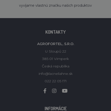
´
vyvíjame vlastnú značku našich produktov
KONTAKTY
AGROFORTEL, S.R.O.
U Sloupů 22
385 01 Vimperk
Česká republika
info@lacneliahne.sk
022 22 05 171
INFORMÁCIE