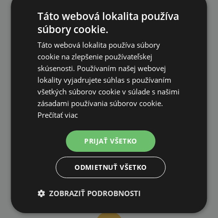
DOPRAVA ZDARMA
Táto webová lokalita používa
na všetky objednávky od 200€ vrátane DPH.
súbory cookie.
Táto webová lokalita používa súbory
cookie na zlepšenie používateľskej
skúsenosti. Používaním našej webovej
lokality vyjadrujete súhlas s používaním
VLASTNÝ SKLAD
všetkých súborov cookie v súlade s našimi
99 % produktov držíme priamo skladom
zásadami používania súborov cookie.
Prečítať viac
PRIJAŤ VŠETKO
ODMIETNUŤ VŠETKO
RÝCHLE DODANIE
ZOBRAZIŤ PODROBNOSTI