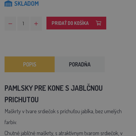
SKLADOM
PRIDAŤ DO KOŠÍKA
POPIS
PORADŇA
PAMLSKY PRE KONE S JABLČNOU
PRICHUTOU
Maškrty v tvare srdiečok s príchuťou jablka, bez umelých
farbív.
Chutné jablčné maškrty, s atraktívnym tvarom srdiečok, v