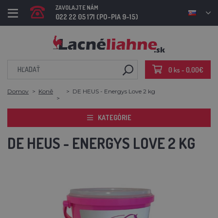
ZAVOLAJTE NÁM
022 22 05 171 (PO-PIA 9-15)
0 ks - 0,00€
Domov
Koně
DE HEUS - Energys Love 2 kg
KATEGÓRIE
DE HEUS - ENERGYS LOVE 2 KG