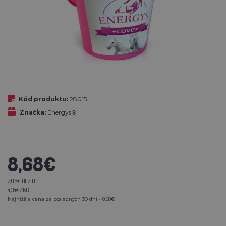
Kód produktu:
28015
Značka:
Energys®
8,68€
7,06€ BEZ DPH
4,34€/KG
Najnižšia cena za posledných 30 dní - 8,68€